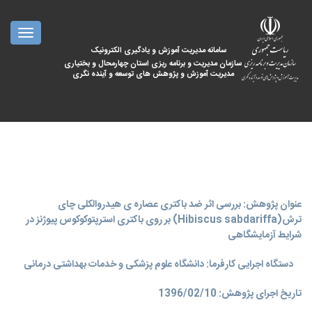
oggle
ation
سامانه مدیریت آموزش و یادگیری الکترونیک
سازمان مدیریت و برنامه ریزی استان چهارمحال و بختیاری
مدیریت آموزش و پژوهش های توسعه و آینده نگری
عنوان پژوهش: بررسی اثر ضد باکتری عصاره ی هیدروالکلی چای
ترش(Hibiscus sabdariffa) بر روی باکتری استرپتوکوکوس پیوژنز در
شرایط آزمایشگاهی
دستگاه اجرایی کارفرما: دانشگاه علوم پزشکی و خدمات بهداشتی درمانی
تاریخ اجرای پژوهش: 1396/02/10