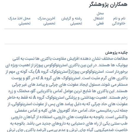
همکاران پژوهشگر
محل
نام و نام
اشتغال
رشته و گرایش
آخرین مدرک
محل اخذ مدرک
خانوادگی
فعلی
تحصیلی
تحصیلی
تحصیلی
چکیده پژوهش
مطالعات مختلف نشان دهنده افزایش مقاومت باکتری ها نسبت به آنتی
بیوتیک ها هستند. در این بین باکتری استرپتوکوکوس پیوژنز از اهمیت ویژه ای
برخوردار است. استرپتوکوکوس پیوژنز(استرپتوکوک گروه A) یک گونه ی مهم از
باکتری های گرم مثبت است. استرپتوکوک های گروه A که در گلو و پوست
مستقر می شوند، مسئول ایجاد عفونت های چرکی و پیامد های غیر چرکی
هستند. این باکتری ها شایع ترین عوامل آماس باکتریایی گلو، مخملک و زرد
زخم هستند. اهمیت بهداشتی و پزشکی استرپتوکوک گروه A نه فقط به خاطر
عفونت های حاد چرکی که به دلیل پیامد های پس از عفونت استرپتوکوکی، از
جمله تب رماتیسمی حاد، آماس حاد گلومرول های کلیه و آماس مفصلی
واکنشی است. باتوجه به مقاومت های دارویی، استفاده از گیاهان دارویی
طب سنتی یکی از راه های دستیابی به داروهای جدید می باشد. باتوجه به
خاصیت ضدمیکروبی گیاه چای ترش و عدم بررسی اثرضد باکتری چای ترش