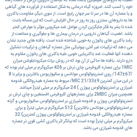
نسبت به داروهای شیمیایی باعث شده که گیاهان دارویی ارزش از دست رفته
خود را کسب کنند. امروزه گیاه درمانی به شکل استفاده از فرآورده های گیاهی
و یا عصاره آن ها در سر تا سر جهان رایج است. از سوی دیگر، مقاومت باکتری
ها به داروهای سنتزی روز به روز در حال افزایش است که این مسأله باعث
شده تا بشر به فکر جایگزین کردن عوامل ضد میکروبی مؤثر با عوارض کمتر
باشد. اهمیت گیاهان دارویی در درمان بیماری ها و جلوگیری و ممانعت از
رشد باکتری های پاتوژن به خوبی شناخته شده است. یافته های جدید نشان
می دهد که ترکیبات غیر آنتی بیوتیکی مثل عصاره گیاهان و ترکیبات تشکیل
دهنده آنها فعالیت ضد باکتریایی خوبی علیه باکتری های پاتوژن مقاوم به
دارو دارند. یافته ها حاکی از آن بود که در روش براث میکرودایلوشن میزان
1MIC برای عصاره کلروفرمی چای ترش بر 426 میکروگرم بر میلی لیتر بوده که
/67±147/ روی استرپتوکوکوس موتانس و سالیواریوس بالاترین و برابر با 8
در این میان کمترین MIC 21/33±9/ مربوط به عصاره هیدروالکلی قدومه
شیرازی بر استرپتوکوکوس پیوژن ) 24 میکروگرم بر میلی لیتر( میباشد.
همچنین میزان 2MBC برای عصارههای کلروفرمی افسنطین و چای ترش بر
استرپتوکوکوس پیوژن و قدومه شیرازی بر استرپتوکوکوس سالیواریوس و گزنه
بر استرپتوکوکوس موتانس بالاترین) 512 میکروگرم بر میلی لیتر( و برای
عصاره هیدروالکلی قدومه شیرازی بر استرپتوکوکوس پیوژن کمترین) 32
میکروگرم بر میلی لیتر( بوده است که بیانگر اثر باکتری کشی قوی تر عصاره
های قدومه شیرازی می باشد.