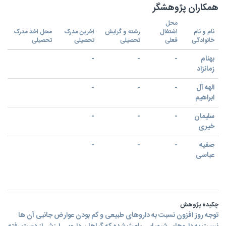
همکاران پژوهشگر
محل
نام و نام
اشتغال
رشته و گرایش
آخرین مدرک
محل اخذ مدرک
خانوادگی
فعلی
تحصیلی
تحصیلی
تحصیلی
بهنام
-
-
-
زمانزاد
الهه آل
-
-
-
ابراهیم
سلیمان
-
-
-
خیری
صفیه
-
-
-
عباسی
چکیده پژوهش
توجه روز افزون نسبت به داروهای طبیعی و کم بودن عوارض جانبی آن ها