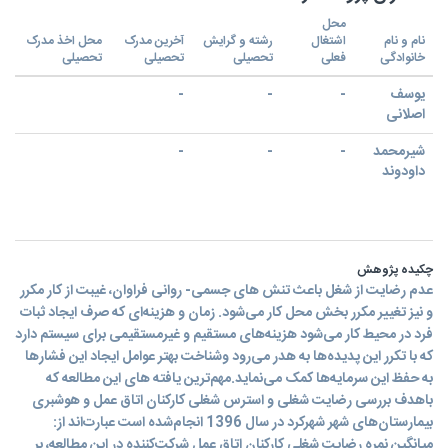
محل
نام و نام
اشتغال
رشته و گرایش
آخرین مدرک
محل اخذ مدرک
خانوادگی
فعلی
تحصیلی
تحصیلی
تحصیلی
یوسف
-
-
-
اصلانی
شیرمحمد
-
-
-
داودوند
چکیده پژوهش
عدم رضایت از شغل باعث تنش های جسمی- روانی فراوان، غیبت از کار مکرر
و نیز تغییر مکرر بخش محل کار می‌شود. زمان و هزینه‌ای که صرف ایجاد ثبات
فرد در محیط کار می‌شود هزینه‌های مستقیم و غیرمستقیمی برای سیستم دارد
که با تکرر این پدیده‌ها به هدر می‌رود وشناخت بهتر عوامل ایجاد این فشارها
به حفظ این سرمایه‌ها کمک می‌نماید.مهم‌ترین یافته های این مطالعه که
باهدف بررسی رضایت شغلی و استرس شغلی کارکنان اتاق عمل و هوشبری
بیمارستان‌های شهر شهرکرد در سال 1396 انجام‌شده است عبارت‌اند از:
میانگین نمره رضایت شغلی کارکنان اتاق عمل شرکت‌کننده در این مطالعه، بر