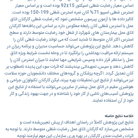
اساس معیار رضایت شغلی اسپکتور 15±92 بوده است و بر اساس معیار
استرس شغلی اسیپو 71% آنان نمره استرس شغلی 199-150 بوده است.
آنالیز داده ها با آزمون پیرسون مشخص نمود که رضایت شغلی کارکنان اتاق
عمل با استرس شغلی آنان رابطه معکوس دارد.بر اساس این یافته‌ها کارکنان
اتاق عمل بیمارستان های شهرکرد از شغل خود رضایت متوسط دارند و سطح
استرس اکثر آنان متوسط تا شدید است که می تواند رضایت شغلی آنان را
کاهش دهد. نتایج این پژوهش می‌تواند حساسیت مدیران و برنامه ریزان در
سیستم ارائه مراقبت بهداشتی را برانگیزد تا در وحله نخست شرایط ویژه اتاق
عمل را مدنظر قرار داده وسپس شرایطی مهیا نمایند تا میزان استرس آنان را
کاهش دهد و سپس، تمهیداتی بیندیشند که اثرات سوء این پدیده نامطلوب بر
آنان تعدیل گردد. اگرچه پزشکان و گروه‌های مختلف دانشجویان حوزه سلامت
نیز می‌توانند از نتایج این تحقیقات بهره ببرند، لیکن کارکنان تکنولوژی جراحی و
هوشبری مقیم در اتاق عمل بیشتر از سایرین می‌توانند با استفاده از نتایج این
پژوهش آسیب‌های ناشی از کار خود را شناخته و در جهت بهبود زندگی و کار
خود از آن استفاده نمایند.
خلاصه نتایج حاصله
نتایج این پژوهش کاملاً در راستای اهداف از پیش تعیین‌شده است و
مشخص می‌سازد که کارکنان اتاق عمل رضایت شغلی متوسط دارند. با توجه به
اثرات رضایت مندی کارکنان در بهره وری سازمان، این مهم نیازمند توجه