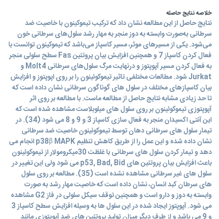
خلاصه نتایج حاصله
نتایج حاصل از این مطالعه نشان داد که ترکیب تیموکینون با خاصیت ضد
سرطانی به‌صورت وابسته به دوز منجر به مهار رشد سلول‌های سرطانی خون
می‌شود. یکی از مسیرهای موثر، مسیر کاسپاز می‌باشد که تیموکینون توانست با
فعال کردن کاسپاز 7 و همچنین افزایش بیان پروتئین Fas سطح سلولی منجر
به فعال کردن مسیر آپوپتوز و درنهایت مرگ سلول‌های سرطانی Molt4 و
Jurkat شود. مطالعات مختلفی تاثیر تیموکوئینون را بر روی اپوپتوز و افزایش
بیان کاسپازهای مختلف در سلول های گوناگون سرطانی نشان داده است که
تا حد زیادی مشابه نتایج حاصل از مطالعه ماست. با مطالعه بر روی اثر
آپوپتوزی تیموکوئینون بر روی سلول های میلوبلاست مشاهده شده است که
این آنتی اکسیدان منجر به فعال سازی کاسپاز 3 و 9 و 8 می شود (34). در
تیمار سلول های سرطانی دهان توسط تیموکوئینون خاصیت ضد سرطانی
نشان داده شده و این عمل را از طریق کاهش تنظیم p38β MAPK انجام می
دهد و تیمار کردن سلول های سرطانی با غلظت 30میکرومولار از تیموکوئینون
باعث افزایش بیان پروتئین های p53, Bad, Bid می شود ولی این تغییر در
سلول های غیر سرطانی مشاهده نشده است (35). مطالعه بر روی سلول
های سرطان کبد انسان، نشان داده است که خاصیت مهار رشد به صورت
وابسته به دوز و دارو است و همچنین توقف سیکل سلولی در فاز G2 مشاهده
می شود. آپوپتوز ایجاد شده در این سلول ها به وسیله افزایش سطح کاسپاز 3
و 9 می باشد و از طرف دیگر میزان تولید پروتئین های ضد آپوپتوزی مانند