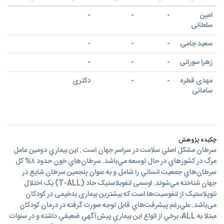
امین
-
-
-
سلطانی
سعید جامی
-
-
-
زهرا سورانی
-
-
-
مهدی قطره
-
-
دکتری
سامانی
چکیده پژوهش
سرطان مشکل اصلي سلامت در سراسر جهان است . اين بيماري دومين عامل
مرگ در کشورهاي در حال توسعه مي‌باشد. سرطان‌هاي خون حدود ۸% كل
سرطان‌هاي جمعيت انساني را شامل و به عنوان پنجمين سرطان شايع در
جهان شناخته‌ مي‌شوند. لوسمی لنفوبلاستیک حاد (T-ALL) یک اختلال
نئوپلاستیک از لنفوسیت‌ها است که بیشترین بیماری بدخیمی در کودکان
می‌باشد. علي‌رغم پيشرفت‌هاي قابل توجه صورت گرفته در درمان كودكان
مبتلا به ALL، برخي از انواع اين بيماري پيش‌آگهي ضعيفي داشته و در سنوات