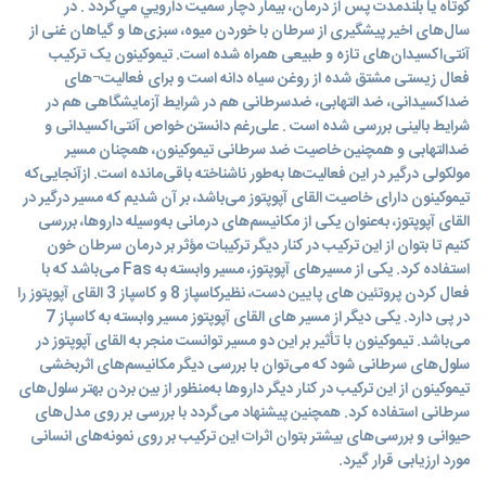
کوتاه يا بلندمدت پس از درمان، بيمار دچار سميت دارويي مي‌گردد . در
سال‌های اخیر پیشگیری از سرطان با خوردن میوه، سبزی‌ها و گیاهان غنی از
آنتی‌اکسیدان‌های تازه و طبیعی همراه شده است. تیموکینون یک ترکیب
فعال زیستی مشتق شده از روغن سیاه دانه است و برای فعالیت¬های
ضداکسیدانی، ضد التهابی، ضدسرطانی هم در شرایط آزمایشگاهی هم در
شرایط بالینی بررسی شده است . علی‌رغم دانستن خواص آنتی‌اکسیدانی و
ضدالتهابی و همچنین خاصیت ضد سرطانی تیموکینون، همچنان مسیر
مولکولی درگیر در این فعالیت‌ها به‌طور ناشناخته باقی‌مانده است. ازآنجایی‌که
تیموکینون دارای خاصیت القای آپوپتوز می‌باشد، بر آن شدیم که مسیر درگیر در
القای آپوپتوز، به‌عنوان یکی از مکانیسم‌های درمانی به‌وسیله داروها، بررسی
کنیم تا بتوان از این ترکیب در کنار دیگر ترکیبات مؤثر بر درمان سرطان خون
استفاده کرد. یکی از مسیرهای آپوپتوز، مسیر وابسته به Fas می‌باشد که با
فعال کردن پروتئین های پایین دست، نظیرکاسپاز 8 و کاسپاز 3 القای آپوپتوز را
در پی دارد. یکی دیگر از مسیر های القای آپوپتوز مسیر وابسته به کاسپاز 7
می‌باشد. تیموکینون با تأثیر بر این دو مسیر توانست منجر به القای آپوپتوز در
سلول‌های سرطانی شود که می‌توان با بررسی دیگر مکانیسم‌های اثربخشی
تیموکینون از این ترکیب در کنار دیگر داروها به‌منظور از بین بردن بهتر سلول‌های
سرطانی استفاده کرد. همچنین پیشنهاد می‌گردد با بررسی بر روی مدل‌های
حیوانی و بررسی‌های بیشتر بتوان اثرات این ترکیب بر روی نمونه‌های انسانی
مورد ارزیابی قرار گیرد.