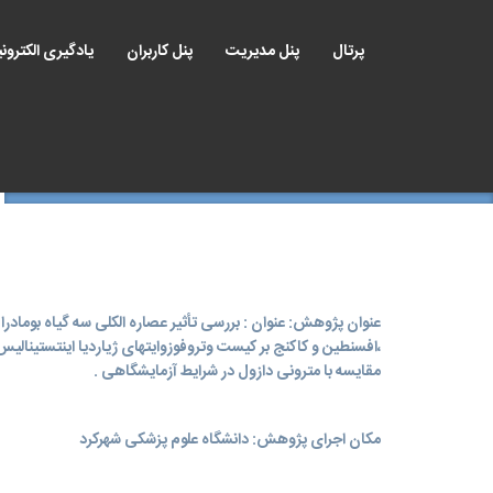
پرتال
پنل مدیریت
پنل کاربران
یادگیری الکترون
عنوان پژوهش: عنوان : بررسی تأثیر عصاره الکلی سه گیاه بومادرا
،افسنطین و کاکنج بر کیست وتروفوزوایتهای ژیاردیا اینتستینالیس
مقایسه با مترونی دازول در شرایط آزمایشگاهی .
مکان اجرای پژوهش: دانشگاه علوم پزشکی شهرکرد