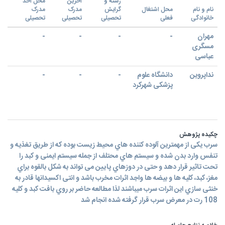
رشته و
آخرین
محل اخذ
نام و نام
محل اشتغال
گرایش
مدرک
مدرک
خانوادگی
فعلی
تحصیلی
تحصیلی
تحصیلی
مهران
-
-
-
-
مسگری
عباسی
نداپروین
دانشگاه علوم
-
-
-
پزشکی شهرکرد
چکیده پژوهش
سرب یکی از مهمترین آلوده کننده هاي محیط زیست بوده که از طریق تغذیه و
تنفس وارد بدن شده و سیستم هاي محتلف از جمله سیستم ایمنی و کبد را
تحت تاثیر قرار دهد و حتی در دوزهاي پایین می تواند به شکل بالقوه براي
مغز، کبد، کلیه ها و بیضه ها واجد اثرات مخرب باشد و انتی اکسیدانها قادر به
خنثی سازي این اثرات سرب میباشند لذا مطالعه حاضر بر روي بافت کبد و کلیه
108 رت در معرض سرب قرار گرفته شده انجام شد