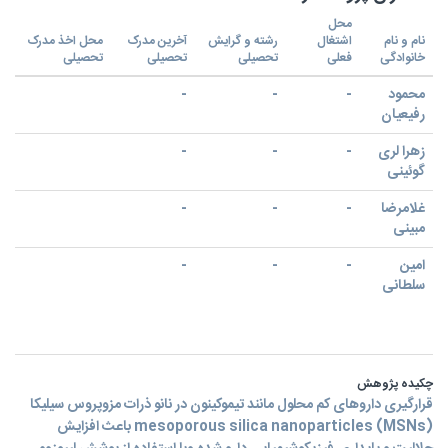
محل
نام و نام
اشتغال
رشته و گرایش
آخرین مدرک
محل اخذ مدرک
خانوادگی
فعلی
تحصیلی
تحصیلی
تحصیلی
محمود
-
-
-
رفیعیان
زهرا لری
-
-
-
گوئینی
غلامرضا
-
-
-
مبینی
امین
-
-
-
سلطانی
چکیده پژوهش
قرارگيری داروهای کم محلول مانند تیموکینون در نانو ذرات مزوپروس سیلیکا
mesoporous silica nanoparticles (MSNs) باعث افزايش