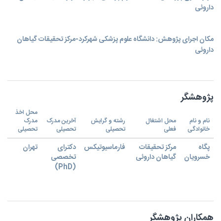
داروئی
مکان اجرای پژوهش: دانشگاه علوم پزشکی شهرکرد-مرکز تحقیقات گیاهان
داروئی
پژوهشگر
محل اخذ
نام و نام
محل اشتغال
رشته و گرایش
آخرین مدرک
مدرک
خانوادگی
فعلی
تحصیلی
تحصیلی
تحصیلی
پگاه
مرکز تحقیقات
فارماسیوتیکس
دکترای
تهران
خسرویان
گیاهان داروئی
تخصصی
(PhD)
همکاران پژوهشگر