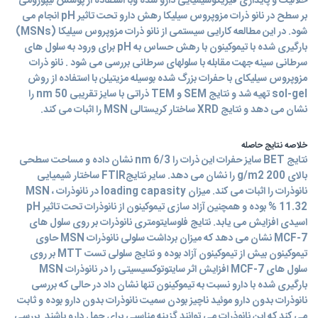
حلاليت و پايداری فيزيکوشيميايی دارو شده وبا استفاده از پوشش لیپوزومی
بر سطح در نانو ذرات مزوپروس سیلیکا رهش دارو تحت تاثير pH انجام می
شود. در اين مطالعه کارايی سيستمی از نانو ذرات مزوپروس سیلیکا (MSNs)
بارگيری شده با تیموکینون با رهش حساس به pH برای ورود به سلول های
سرطانی سينه جهت مقابله با سلولهای سرطانی بررسی می شود . نانو ذرات
مزوپروس سيليکای با حفرات بزرگ شده بوسيله مزيتيلن با استفاده از روش
sol-gel تهيه شد و نتايج SEM و TEM ذراتی با سايز تقریبی nm 50 را
نشان می دهد و نتايج XRD ساختار کريستالی MSN را اثبات می کند.
خلاصه نتایج حاصله
نتايج BET سايز حفرات اين ذرات را nm 6/3 نشان داده و مساحت سطحی
بالای g/m2 200 را نشان می دهد. ساير نتايجFTIR ساختار شیمیایی
نانوذرات را اثبات می کند. ميزان loading capasity در نانوذرات MSN ،
11.32 % بوده و همچنين آزاد سازی تیموکینون از نانوذرات تحت تاثير pH
اسيدی افزايش می يابد. نتايج فلوسايتومتری نانوذرات بر روی سلول های
MCF-7 نشان می دهد که ميزان برداشت سلولی نانوذرات MSN حاوی
تیموکینون بيش از تیموکینون آزاد بوده و نتايج سلولی تست MTT بر روی
سلول های MCF-7 افزايش اثر سايتوتوکسيسيتی را در نانوذرات MSN
بارگيری شده با دارو نسبت به تیموکینون تنها نشان داد در حالی که بررسی
نانوذرات بدون دارو موئید ناچيز بودن سميت نانوذرات بدون دارو بوده و ثابت
می کند که اين نانوذرات می توانند گزینه مناسبی برای حمل دارو باشند. بررسی