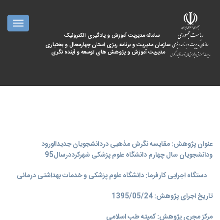
oggle
ation
سامانه مدیریت آموزش و یادگیری الکترونیک
سازمان مدیریت و برنامه ریزی استان چهارمحال و بختیاری
مدیریت آموزش و پژوهش های توسعه و آینده نگری
عنوان پژوهش: مقایسه نگرش مذهبی دردانشجویان جدیدالورود
ودانشجویان سال چهارم دانشگاه علوم پزشکی شهرکرددرسال95
دستگاه اجرایی کارفرما: دانشگاه علوم پزشکی و خدمات بهداشتی درمانی
تاریخ اجرای پژوهش: 1395/05/24
مرکز مجری پژوهش: کمیته طب اسلامی