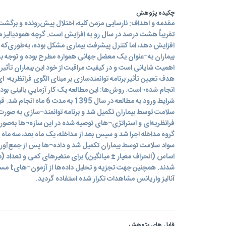
چکیده پژوهش
مقدمه و اهداف: نارسایی مزمن کلیه، اختلال پیش‌رونده و برگشت¬ن
تقریباً هشت درصد در سال رو به افزایش است. گرچه همودیالیز می
افزایش دهد، اما کنترل پیشرفت بیماری مشکل بوده، به‌طوری‌ک
بیماران به¬عنوان یک معضل جهانی همواره مطرح بوده و توجه به 
اهمیت شایانی است و در کیفیت مراقبت از خود این بیماران تأثیر گ
هدف تعیین تأثیر برنامه توانمندسازی بر مبنای الگوی فرانظریه¬ا
شرايط ورود به مطالعه در سال 95
سلامت توسط بیماران تکمیل شد و برنامه توانمند¬سازی به صورت
گروه مداخله اجرا شد و سپس بعد از مداخله، یک ماه بعد، سه ماه
اساس (انحراف معیار ± میانگین) برای متغیرهای کمی و تعداد (
شدند. همچ
آنالیز واریانس مشاهدات تکرار شده استفاده گردید.
فایل های پژوهش