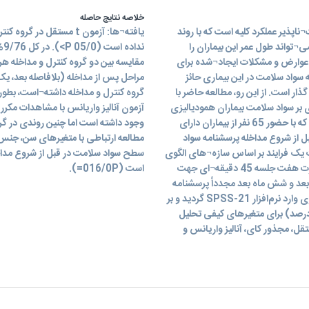
خلاصه نتایج حاصله
اپذیر عملکرد کلیه است که با روند
یافته¬ها: آزمون t مستقل
¬تواند طول عمر این بیماران را
ند
ه عوارض و مشکلات ایجاد¬شده برای
مقایسه بین دو گروه کنترل و مداخله 
سواد سلامت در این بیماری حائز
مراحل پس از مداخله (بلافاصله بعد، یک
ذار است. از این رو، مطالعه حاضر با
گروه کنترل و مداخله داشته¬است، بطور
ی بر سواد سلامت بیماران همودیالیزی
آزمون آنالیز واریانس با مشاهدات مکرر
انجام شده¬است. روش‌ها: اين مطالعه یک كار آزمايي بالينی بود که با حضور 65 نفر از بيماران دارای
وجود داشته است اما چنین روندی در گر
13 به مدت 6 ماه انجام شد. قبل از شروع مداخله پرسشنامه سواد
مطالعه ارتباطی با متغیرهای سن، جنس
 یک فرایند بر اساس سازه¬های الگوی
سطح سواد سلامت در قبل از شروع مداخل
فرانظریه‌ای و استراتژی¬های توصیه شده در این سازه¬ها به‌صورت هفت جلسه 45 دقیقه¬ای جهت
است (016/0P=).
 بعد و شش ماه بعد مجدداً پرسشنامه
سواد سلامت توسط بیماران تکمیل شد و داده¬ها پس از جمع‌آوری وارد نرم‌افزار SPSS-21 گردید و بر
درصد) برای متغیرهای کیفی تحلیل
نین جهت تجزیه و تحلیل داده‌ها از آزمون¬هایt مستقل، مجذور کای، آنالیز واریانس و