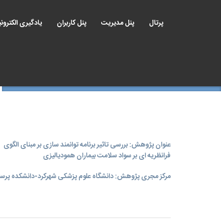
پرتال
پنل مدیریت
پنل کاربران
یادگیری الکترون
عنوان پژوهش: بررسی تاثیر برنامه توانمند سازی بر مبنای الگوی
فرانظریه ای بر سواد سلامت بیماران همودیالیزی
مرکز مجری پژوهش: دانشگاه علوم پزشکی شهرکرد-دانشکده پرست