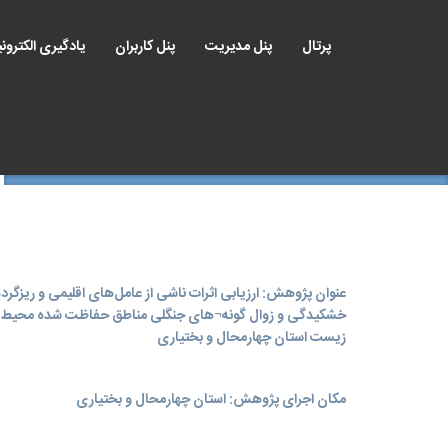
پرتال
پنل مدیریت
پنل کاربران
یادگیری الکترون
عنوان پژوهش: ارزیابی اثرات ناشی از عامل‌های اقلیمی و ریزگرده
خشکیدگی و زوال گونه¬های جنگلی مناطق حفاظت شده محیط
زیست استان چهارمحال و بختیاری
مکان اجرای پژوهش: استان چهارمحال و بختیاری