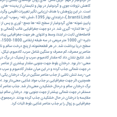
در گردوغبار از مهم¬ترین عامل¬های زوال گونه‌های جنگلی زاگرس
کاهش نزولات جوی و گردوغبار در بهار و تابستان از پدیده¬های 
brantii Lindl.)، درابتدای بهار 395
پاییز، نمونه¬های گردوغبار از سطح تله¬ها جمع¬آوری و پس از ت
آن¬ها اندازه¬گیری شد. در دو جهت جغرافیایی غالب (شمالی و ج
فاصله‌های ثابت در ابتدا، وسط و انتهای هر جهت جغرافیایی پیا
سطح دریا برداشت شد. در هر قطعه‌نمونه، از پنج درخت سالم و ناس
عناصر پر مصرف، کم مصرف و سنگین شامل سرب، کادمیوم، نیکل، آ
شد. نتایج نشان داد که مقدار کادمیوم، سرب و آرسنیک در برگ درخ
معنی¬دار بود. درختان بلوط جهت جنوبی مقدار بیشتری از عناصر س
در جهت شمالی جذب کرده و در این میان مقدار کادمیوم و سرب دا
می¬رسد تنش ناشی از جذب عناصر سنگین در برگ درختان یکی از
همچنین، اثر جهت جغرافیایی بر جذب مواد غذایی معنی‌دار بود.
برگ درختان سالم و درحال خشکیدن معنی‌دار شد. جذب عناصر آه
مستقر در جهت شمالی بیشتر از جهت جنوبی بود. درختان سالم نیز م
مقایسه با درختان در حال خشکیدن جذب کرده بودند. درمجموع، 
جغرافیایی و زوال را بر جذب عناصر غذایی بلوط اثبات کرد.