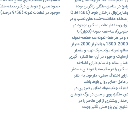
 اعلام شده¬اند. در چند سال اخیر
خشکیدگی داشت.نتایج نشان داد که در ج
رایج در مناطق جنگلی زاگرس بوده
حدود نیمی از درختان درگیر پدیده خشک
است. در این پژوهش با هدف ارزیابی تأثیر تغییرات اقلیمی وگردوغباربرزوال درختان بلوط (Quercus
موجود در قطعات نمونه (9/56 درصد) از درختان دارای خشکیدگی و مابقی سالم بودند
1، شش تله¬ رسوب¬گیر در منطقه حفاظت¬شده هلن نصب و در
وزین، مقدار عناصر سنگین موجود در
نوبی)، سه خط¬نمونه (تکرار) با
ده و در هر خط¬نمونه سه قطعه¬نمونه
دایره¬ای 1000 متر مربعی در سه طبقه ارتفاعی 1800-1500، 2000-1800 و بالاتر از 2000 متر از
الم، نمونه مرکب برگ تهیه و مقدار
رسنیک و جیوه در آن¬ها اندازه¬گیری
تان سالم و ناسالم دارای اختلاف
نگین را در مقایسه با درختان مستقر
رای اختلاف معنی¬دار بود. به¬نظر
 عامل¬های زوال بلوط باشد.
 اختلاف جذب مواد غذایی ضروری در
ن، منگنز، روی و مس در برگ درختان
قدار بیشتری از این عناصر را در
نتایج این پژوهش تأثیر جهت