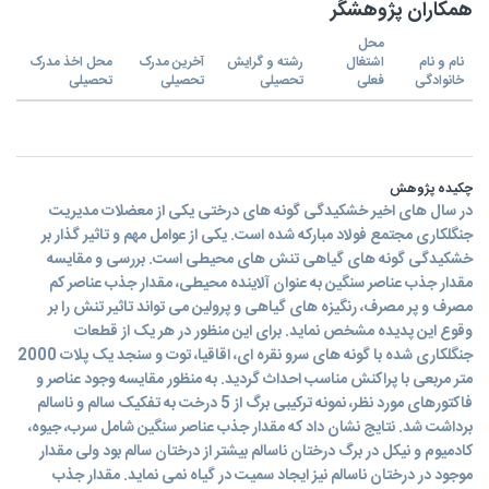
همکاران پژوهشگر
محل
نام و نام
اشتغال
رشته و گرایش
آخرین مدرک
محل اخذ مدرک
خانوادگی
فعلی
تحصیلی
تحصیلی
تحصیلی
چکیده پژوهش
در سال های اخیر خشکیدگی گونه های درختی یکی از معضلات مدیریت
جنگلکاری مجتمع فولاد مبارکه شده است. یکی از عوامل مهم و تاثیر گذار بر
خشکیدگی گونه های گیاهی تنش های محیطی است. بررسی و مقایسه
مقدار جذب عناصر سنگین به عنوان آلاینده محیطی، مقدار جذب عناصر کم
مصرف و پر مصرف، رنگیزه های گیاهی و پرولین می تواند تاثیر تنش را بر
وقوع این پدیده مشخص نماید. برای این منظور در هر یک از قطعات
جنگلکاری شده با گونه های سرو نقره ای، اقاقیا، توت و سنجد یک پلات 2000
متر مربعی با پراکنش مناسب احداث گردید. به منظور مقایسه وجود عناصر و
فاکتورهای مورد نظر، نمونه ترکیبی برگ از 5 درخت به تفکیک سالم و ناسالم
برداشت شد. نتایج نشان داد که مقدار جذب عناصر سنگین شامل سرب، جیوه،
کادمیوم و نیکل در برگ درختان ناسالم بیشتر از درختان سالم بود ولی مقدار
موجود در درختان ناسالم نیز ایجاد سمیت در گیاه نمی نماید. مقدار جذب