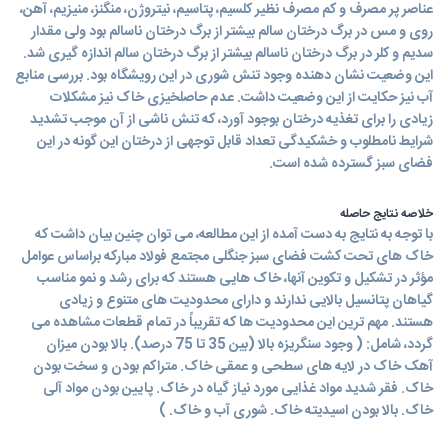
عناصر پر مصرف و کم مصرف نظیر کلسیم، پتاسیم، نیتروژن، منگنز، منیزیم، آهن،
روی و مس در برگ درختان سالم بیشتر از برگ درختان ناسالم بود ولی مقدار
سدیم و کلر در برگ درختان ناسالم بیشتر از برگ درختان سالم اندازه گیری شد.
این وضعیت نشان دهنده وجود تنش شوری در این رویشگاه بود. بررسی منابع
آب نیز حکایت از این وضعیت داشت. عدم حاصلخیزی خاک نیز مشکلات
زیادی را برای تغذیه درختان بوجود آورد، که تنش ناشی از آن موجب تشدید
شرایط نامطلوب و خشکیدگی تعداد قابل توجهی از درختان این گونه در این
فضای سبز گسترده شده است.
خلاصه نتایج حاصله
با توجه به نتایج به دست آمده از این مطالعه، می توان چنین بیان داشت که
خاک های تحت کشت فضای سبز جنگلی مجتمع فولاد مبارکه براساس عوامل
مؤثر در تشکیل و تکوین آنها، خاک هایی هستند که برای رشد و نمو مناسب
گیاهان پتانسیل بالایی ندارند و دارای محدودیت های متنوع و زیادی
هستند. مهم ترین این محدودیت ها که تقریباً در تمام قطعات مشاهده می
گردد، شامل: ( وجود سنگریزه بالا (بین 35 تا 75 درصد). بالا بودن میزان
آهک خاک در لایه های سطحی و عمقی خاک. متراکم بودن و سخت بودن
خاک. فقر شدید مواد غذایی مورد نیاز گیاه در خاک. پایین بودن مواد آلی
خاک. بالا بودن اسیدیته خاک. شوری آب و خاک. )