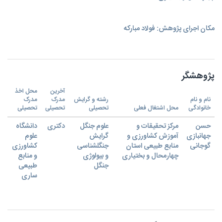
مکان اجرای پژوهش: فولاد مبارکه
پژوهشگر
آخرین
محل اخذ
نام و نام
رشته و گرایش
مدرک
مدرک
خانوادگی
محل اشتغال فعلی
تحصیلی
تحصیلی
تحصیلی
حسن
مرکز تحقیقات و
علوم جنگل
دکتری
دانشگاه
جهانبازی
آموزش کشاورزی و
گرایش
علوم
گوجانی
منابع طبیعی استان
جنگلشناسی
کشاورزی
چهارمحال و بختیاری
و بیولوژی
و منابع
جنگل
طبیعی
ساری