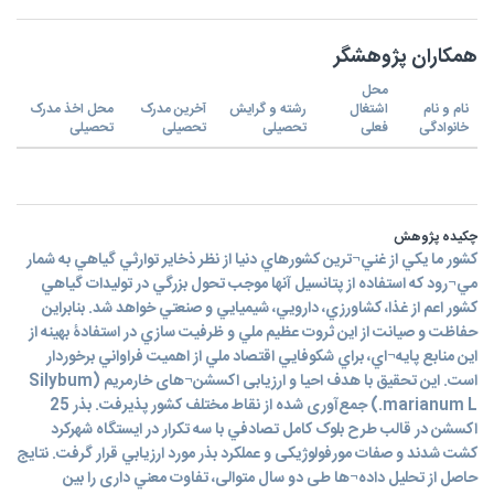
همکاران پژوهشگر
محل
نام و نام
اشتغال
رشته و گرایش
آخرین مدرک
محل اخذ مدرک
خانوادگی
فعلی
تحصیلی
تحصیلی
تحصیلی
چکیده پژوهش
كشور ما يکي از غني¬ترين كشورهاي دنيا از نظر ذخاير توارثي گياهي به شمار
مي¬رود كه استفاده از پتانسيل آنها موجب تحول بزرگي در توليدات گياهي
كشور اعم از غذا، كشاورزي، دارويي، شيميايي و صنعتي خواهد شد. بنابراين
حفاظت و صيانت از اين ثروت عظيم ملي و ظرفيت سازي در استفادۀ بهينه از
اين منابع پايه¬اي، براي شكوفايي اقتصاد ملي از اهميت فراواني برخوردار
است. این تحقیق با هدف احیا و ارزیابی اکسشن¬های خارمريم (Silybum
marianum L.) جمع‌آوری شده از نقاط مختلف کشور پذیرفت. بذر 25
اکسشن در قالب طرح بلوک کامل تصادفي با سه تکرار در ایستگاه شهرکرد
کشت شدند و صفات مورفولوژيکی و عملکرد بذر مورد ارزيابي قرار گرفت. نتایج
حاصل از تحلیل داده¬ها طی دو سال متوالی، تفاوت معني داری را بين