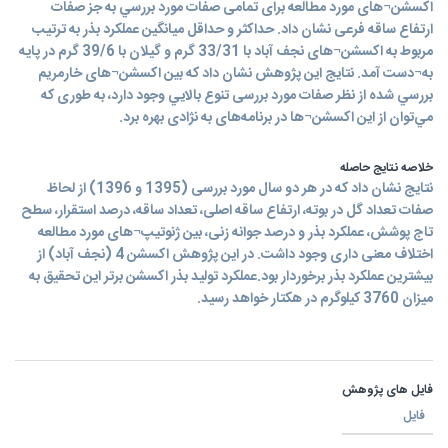
اکسشن¬های مورد مطالعه برای تمامی صفات مورد بررسي به جز صفات
ارتفاع ساقه فرعی نشان داد. حداکثر و حداقل میانگین عملکرد بذر به ترتیب
مربوط به اکسشن¬های نجف آباد با 33/31 گرم و گیلان با 39/6 گرم در پایه
به¬دست آمد. نتايج اين پژوهش نشان داد که بين اکسشن¬های خارمريم
بررسي شده از نظر صفات مورد بررسی تنوع بالايي وجود دارد، به طوری که
مي‌توان از اين اکسشن¬ها در برنامه‌های به نژادی بهره برد.
خلاصه نتایج حاصله
نتايج نشان داد که در هر دو سال مورد بررسی (1395 و 1396) از لحاظ
صفات تعداد گل در بوته، ارتفاع ساقه اصلی، تعداد ساقه، درصد استقرار، سطح
تاج پوشش، عملکرد بذر و درصد جوانه زنی، بين ژنوتيپ¬های مورد مطالعه
اختلاف معنی داری وجود داشت. در این پژوهش اکسشن 4 (نجف آباد) از
بيشترين عملکرد بذر برخوردار بود.عملکرد تولید بذر اکسشن برتر این تحقیق به
میزان 3760 کیلوگرم در هکتار خواهد رسید.
فایل های پژوهش
فایل