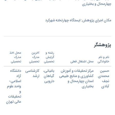
چهارمحال و بختیاری
مکان اجرای پژوهش: ایستگاه چهارتخته شهرکرد
پژوهشگر
رشته و
آخرین
محل اخذ
نام و نام
گرایش
مدرک
مدرک
خانوادگی
محل اشتغال فعلی
تحصیلی
تحصیلی
تحصیلی
حسین
مرکز تحقیقات و آموزش
باغبانی،
کارشناسی
دانشگاه
محمدی
کشاورزی و منابع طبیعی
گیاهان
ارشد
آزاد
نجف
استان چهارمحال و
دارویی
اسلامی-
آبادی
بختیاری
واحد علوم
و
تحقیقات
عالی تهران