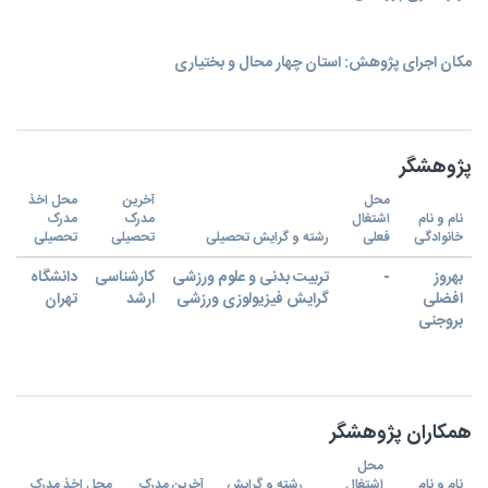
مکان اجرای پژوهش: استان چهار محال و بختیاری
پژوهشگر
محل
آخرین
محل اخذ
نام و نام
اشتغال
مدرک
مدرک
خانوادگی
فعلی
رشته و گرایش تحصیلی
تحصیلی
تحصیلی
بهروز
-
تربیت بدنی و علوم ورزشی
کارشناسی
دانشگاه
افضلی
گرایش فیزیولوزی ورزشی
ارشد
تهران
بروجنی
همکاران پژوهشگر
محل
نام و نام
اشتغال
رشته و گرایش
آخرین مدرک
محل اخذ مدرک