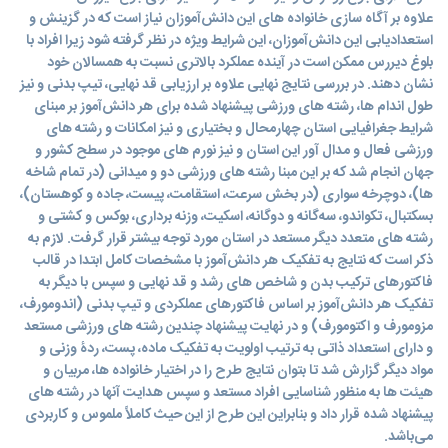
علاوه بر آگاه سازی خانواده های این دانش‌آموزان نیاز است که در گزینش و
استعدادیابی این دانش‌آموزان، این شرایط ویژه در نظر گرفته شود زیرا افراد با
بلوغ دیررس ممکن است در آینده عملکرد بالاتری نسبت به همسالان خود
نشان دهند. در بررسی نتایج نهایی علاوه بر ارزیابی قد نهایی، تیپ بدنی و نیز
طول اندام ها، رشته های ورزشی پیشنهاد شده برای هر دانش‌آموز بر مبنای
شرایط جغرافیایی استان چهارمحال و بختیاری و نیز امکانات و رشته های
ورزشی فعال و مدال آور این استان و نیز نورم های موجود در سطح کشور و
جهان انجام شد که بر این مبنا رشته های ورزشی دو و میدانی (در تمام شاخه
ها)، دوچرخه سواری (در بخش سرعت، استقامت، پیست، جاده و کوهستان)،
بسکتبال، تکواندو، سه‌گانه و دوگانه، اسکیت، وزنه برداری، بوکس و کشتی و
رشته های متعدد دیگر مستعد در استان مورد توجه بیشتر قرار گرفت. لازم به
ذکر است که نتایج به تفکیک هر دانش‌آموز با مشخصات کامل ابتدا در قالب
فاکتورهای ترکیب بدن و شاخص های رشد و قد نهایی و سپس با دیگر به
تفکیک هر دانش‌آموز بر اساس فاکتورهای عملکردی و تیپ بدنی (اندومورف،
مزومورف و اکتومورف) و در نهایت پیشنهاد چندین رشته های ورزشی مستعد
و دارای استعداد ذاتی به ترتیب اولویت به تفکیک ماده، پست، ردۀ وزنی و
مواد دیگر گزارش شد تا بتوان نتایج طرح را در اختیار خانواده ها، مربیان و
هیئت ها به منظور شناسایی افراد مستعد و سپس هدایت آنها در رشته های
پیشنهاد شده قرار داد و بنابراین این طرح از این حیث کاملاً ملموس و کاربردی
می‌باشد.