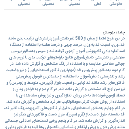
خانوادگی
فعلی
تحصیلی
تحصیلی
تحصیلی
چکیده پژوهش
در این طرح ابتدا از بیش از 500 نفر دانش‌آموز پارامترهای ترکیب بدن مانند
قد، وزن، نسبت قد به وزن، درصد چربی و درصد عضله با استفاده از دستگاه
استاندارد بادی کامپوزشن اُمرون آزمون گرفته شد و سپس به‌منظور بررسی
سلامتی و تندرستی دانش‌آموزان نتایج پارامترهای ترکیب بدن با نورم های
جهانی سلامتی مقایسه و با استفاده از رنگ مشخص و گزارش داده شد. در
گام دوم به‌منظور پیش‌بینی قد (مهم‌ترین فاکتور استعدادیابی) و نیز وضعیت
رشد و تندرستی دانش‌آموزان با استفاده از جدیدترین فرمول پیش‌بینی
فاکتورهای رشد مانند قد نهایی، وضعیت بلوغ (دیررس، متوسط و زودرس) و
نیز سن اوج قد مشخص و گزارش داده شد. در گام سوم به فراخور زمان و
تعداد آزمون‌شونده‌ها به دو روش اندازه‌گیری و نیز روش مشاهده‌ای با
استفاده از روش هیث کارتر، سوماتوتایپ هر فرد مشخص و گزارش داده شد.
در گام چهارم به‌منظور استعدادیابی دقیق‌تر فاکتورهای آنتروپومتریک نظیر قد،
قد نشسته، طول دست‌باز (آرم اسپن)، طول دست و فاکتورهای دیگر نیز
اندازه‌گیری و گزارش داده شد. در گام پنجم برخی تست‌های آمادگی جسمانی
مانند پرش طول و پرش ارتفاع و شناسایی ناهنجاری‌ها البته به فراخور زمان و