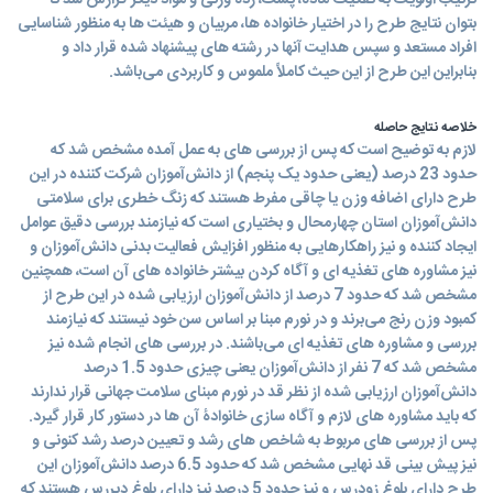
ترتیب اولویت به تفکیک ماده، پست، ردۀ وزنی و مواد دیگر گزارش شد تا
بتوان نتایج طرح را در اختیار خانواده ها، مربیان و هیئت ها به منظور شناسایی
افراد مستعد و سپس هدایت آنها در رشته های پیشنهاد شده قرار داد و
بنابراین این طرح از این حیث کاملاً ملموس و کاربردی می‌باشد.
خلاصه نتایج حاصله
لازم به توضیح است که پس از بررسی های به عمل آمده مشخص شد که
حدود 23 درصد (یعنی حدود یک پنجم) از دانش‌آموزان شرکت کننده در این
طرح دارای اضافه وزن یا چاقی مفرط هستند که زنگ خطری برای سلامتی
دانش‌آموزان استان چهارمحال و بختیاری است که نیازمند بررسی دقیق عوامل
ایجاد کننده و نیز راهکارهایی به منظور افزایش فعالیت بدنی دانش‌آموزان و
نیز مشاوره های تغذیه ای و آگاه کردن بیشتر خانواده های آن است، همچنین
مشخص شد که حدود 7 درصد از دانش‌آموزان ارزیابی شده در این طرح از
کمبود وزن رنج می‌برند و در نورم مبنا بر اساس سن خود نیستند که نیازمند
بررسی و مشاوره های تغذیه ای می‌باشند. در بررسی های انجام شده نیز
مشخص شد که 7 نفر از دانش‌آموزان یعنی چیزی حدود 1.5 درصد
دانش‌آموزان ارزیابی شده از نظر قد در نورم مبنای سلامت جهانی قرار ندارند
که باید مشاوره های لازم و آگاه سازی خانوادۀ آن ها در دستور کار قرار گیرد.
پس از بررسی های مربوط به شاخص های رشد و تعیین درصد رشد کنونی و
نیز پیش بینی قد نهایی مشخص شد که حدود 6.5 درصد دانش‌آموزان این
طرح دارای بلوغ زودرس و نیز حدود 5 درصد نیز دارای بلوغ دیررس هستند که