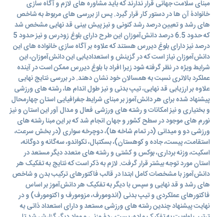
مبنای سلامت جهانی قرار ندارند که باید مشاوره های لازم و آگاه سازی
خانوادۀ آن ها در دستور کار قرار گیرد. پس از بررسی های مربوط به شاخص
های رشد و تعیین درصد رشد کنونی و نیز پیش بینی قد نهایی مشخص شد
که حدود 6.5 درصد دانش‌آموزان این طرح دارای بلوغ زودرس و نیز حدود 5
درصد نیز دارای بلوغ دیررس هستند که علاوه بر آگاه سازی خانواده های این
دانش‌آموزان نیاز است که در گزینش و استعدادیابی این دانش‌آموزان، این
شرایط ویژه در نظر گرفته شود زیرا افراد با بلوغ دیررس ممکن است در آینده
عملکرد بالاتری نسبت به همسالان خود نشان دهند. در بررسی نتایج نهایی
علاوه بر ارزیابی قد نهایی، تیپ بدنی و نیز طول اندام ها، رشته های ورزشی
پیشنهاد شده برای هر دانش‌آموز بر مبنای شرایط جغرافیایی استان چهارمحال
و بختیاری و نیز امکانات و رشته های ورزشی فعال و مدال آور این استان و نیز
نورم های موجود در سطح کشور و جهان انجام شد که بر این مبنا رشته های
ورزشی دو و میدانی (در تمام شاخه ها)، دوچرخه سواری (در بخش سرعت،
استقامت، پیست، جاده و کوهستان)، بسکتبال، تکواندو، سه‌گانه و دوگانه،
اسکیت، وزنه برداری، بوکس و کشتی و رشته های متعدد دیگر مستعد در
استان مورد توجه بیشتر قرار گرفت. لازم به ذکر است که نتایج به تفکیک هر
دانش‌آموز با مشخصات کامل ابتدا در قالب فاکتورهای ترکیب بدن و شاخص
های رشد و قد نهایی و سپس با دیگر به تفکیک هر دانش‌آموز بر اساس
فاکتورهای عملکردی و تیپ بدنی (اندومورف، مزومورف و اکتومورف) و در
نهایت پیشنهاد چندین رشته های ورزشی مستعد و دارای استعداد ذاتی به