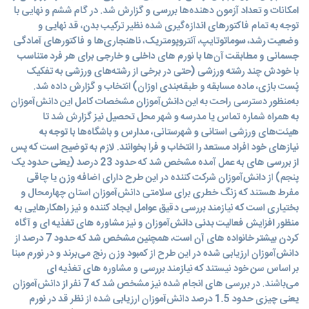
امکانات و تعداد آزمون دهنده‌ها بررسی و گزارش شد. در گام ششم و نهایی با
توجه به تمام فاکتورهای اندازه‌گیری شده نظیر ترکیب بدن، قد نهایی و
وضعیت رشد، سوماتوتایپ، آنتروپومتریک، ناهنجاری‌ها و فاکتورهای آمادگی
جسمانی و مطابقت آن‌ها با نورم های داخلی و خارجی برای هر فرد متناسب
با خودش چند رشته ورزشی (حتی در برخی از رشته‌های ورزشی به تفکیک
پُست بازی، ماده مسابقه و طبقه‌بندی اوزان) انتخاب و گزارش داده شد.
به‌منظور دسترسی راحت به این دانش‌آموزان مشخصات کامل این دانش‌آموزان
به همراه شماره تماس یا مدرسه و شهر محل تحصیل نیز گزارش شد تا
هیئت‌های ورزشی استانی و شهرستانی، مدارس و باشگاه‌ها با توجه به
نیازهای خود افراد مستعد را انتخاب و فرا بخوانند. لازم به توضیح است که پس
از بررسی های به عمل آمده مشخص شد که حدود 23 درصد (یعنی حدود یک
پنجم) از دانش‌آموزان شرکت کننده در این طرح دارای اضافه وزن یا چاقی
مفرط هستند که زنگ خطری برای سلامتی دانش‌آموزان استان چهارمحال و
بختیاری است که نیازمند بررسی دقیق عوامل ایجاد کننده و نیز راهکارهایی به
منظور افزایش فعالیت بدنی دانش‌آموزان و نیز مشاوره های تغذیه ای و آگاه
کردن بیشتر خانواده های آن است، همچنین مشخص شد که حدود 7 درصد از
دانش‌آموزان ارزیابی شده در این طرح از کمبود وزن رنج می‌برند و در نورم مبنا
بر اساس سن خود نیستند که نیازمند بررسی و مشاوره های تغذیه ای
می‌باشند. در بررسی های انجام شده نیز مشخص شد که 7 نفر از دانش‌آموزان
یعنی چیزی حدود 1.5 درصد دانش‌آموزان ارزیابی شده از نظر قد در نورم