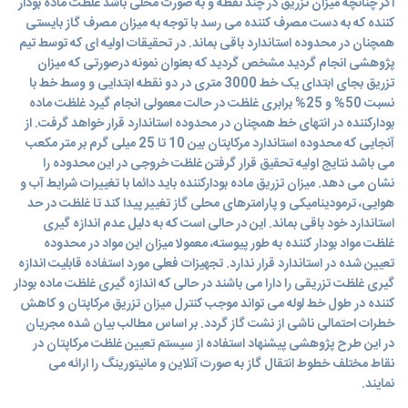
اگر چنانچه میزان تزریق در چند نقطه و به صورت محلی باشد غلظت ماده بودار
کننده که به دست مصرف کننده می رسد با توجه به میزان مصرف گاز بایستی
همچنان در محدوده استاندارد باقی بماند. در تحقیقات اولیه ای که توسط تیم
پژوهشی انجام گردید مشخص گردید که بعنوان نمونه درصورتی که میزان
تزریق بجای ابتدای یک خط 3000 متری در دو نقطه ابتدایی و وسط خط با
نسبت 50% و 25% برابری غلظت در حالت معمولی انجام گیرد غلظت ماده
بودارکننده در انتهای خط همچنان در محدوده استاندارد قرار خواهد گرفت. از
آنجایی که محدوده استاندارد مرکاپتان بین 10 تا 25 میلی گرم بر متر مکعب
می باشد نتایج اولیه تحقیق قرار گرفتن غلظت خروجی در این محدوده را
نشان می دهد. میزان تزریق ماده بودارکننده باید دائما با تغییرات شرایط آب و
هوایی، ترمودینامیکی و پارامترهای محلی گاز تغییر پیدا کند تا غلظت در حد
استاندارد خود باقی بماند. این در حالی است که به دلیل عدم اندازه گیری
غلظت مواد بودار کننده به طور پیوسته، معمولا میزان این مواد در محدوده
تعیین شده در استاندارد قرار ندارد. تجهیزات فعلی مورد استفاده قابلیت اندازه
گیری غلظت تزریقی را دارا می باشند در حالی که اندازه گیری غلظت ماده بودار
کننده در طول خط لوله می تواند موجب کنترل میزان تزریق مرکاپتان و کاهش
خطرات احتمالی ناشی از نشت گاز گردد. بر اساس مطالب بیان شده مجریان
در این طرح پژوهشی پیشنهاد استفاده از سیستم تعیین غلظت مرکاپتان در
نقاط مختلف خطوط انتقال گاز به صورت آنلاین و مانیتورینگ را ارائه می
نمایند.