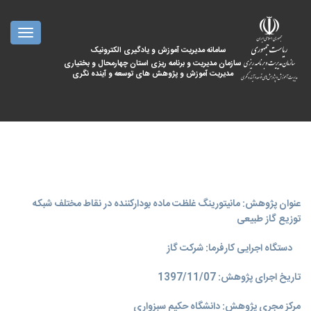
oggle
ation
سامانه مدیریت آموزش و یادگیری الکترونیک
سازمان مدیریت و برنامه ریزی استان چهارمحال و بختیاری
مدیریت آموزش و پژوهش های توسعه و آینده نگری
عنوان پژوهش: مانیتورینگ غلظت ماده بودارکننده در نقاط مختلف شبکه
توزیع گاز طبیعی
دستگاه اجرایی کارفرما: شرکت گاز
تاریخ اجرای پژوهش: 1397/11/07
مرکز مجری پژوهش: دانشگاه حکیم سبزواری