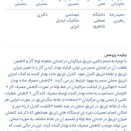
خانوادگی
فعلی
تحصیلی
تحصیلی
تحصیلی
حمیدرضا
دانشگاه
مهندسی
دکتری
رهبری
صنعتی
مکانیک-تبدیل
شاهرود
انرژی
چکیده پژوهش
با توجه به حجم بالایی تزریق مرکاپتان در ابتدای خطوط لوله گاز و کاهش
غلظت آن در ابتدای مسیر می توان فرآیند بودار کردن گاز را با تغییر میزان
تزریق و نقطه تزریق کنترل نمود. کنترل تزریق ماده بودار کننده به کمک اجرای
تزریق محلی منجر به بهبود شرایط زیر می گردد: •کاهش مصرف ماده بودار
کننده •جلوگیری از انباشت مرکاپتان در خط لوله در صورت کاهش مصرف گاز •
افزایش حساسیت به ماده بودار کننده توسط مصرف کنندگان • کاهش خطرات
ناشی از سمی بودن مرکاپتان • استفاده از نقاط دیگر تزریق در صورت خرابی هر
یک از نقاط تزریق در تزریق محلی در چند نقطه •قابلیت کنترل از راه دور و
امکان انجام تعمیرات دوره ای ایستگاه های تزریق همانطور که ذکر شد کاهش
میزان تزریق در ابتدای خط لوله و تقسیم آن در نقاط مختلف به صورت محلی
می تواند موجب کاهش مصرف ماده بودار کننده گردد. این در حالی است که