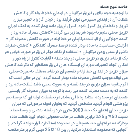
خلاصه نتایج حاصله
با توجه به حجم بالایی تزریق مرکاپتان در ابتدای خطوط لوله گاز و کاهش
غلظت آن در ابتدای مسیر می توان فرآیند بودار کردن گاز را با تغییر میزان
تزریق و نقطه تزریق کنترل نمود. کنترل تزریق ماده بودار کننده به کمک اجرای
تزریق محلی منجر به بهبود شرایط زیر می گردد: •کاهش مصرف ماده بودار
کننده •جلوگیری از انباشت مرکاپتان در خط لوله در صورت کاهش مصرف گاز •
افزایش حساسیت به ماده بودار کننده توسط مصرف کنندگان • کاهش خطرات
ناشی از سمی بودن مرکاپتان • استفاده از نقاط دیگر تزریق در صورت خرابی هر
یک از نقاط تزریق در تزریق محلی در چند نقطه •قابلیت کنترل از راه دور و
امکان انجام تعمیرات دوره ای ایستگاه های تزریق همانطور که ذکر شد کاهش
میزان تزریق در ابتدای خط لوله و تقسیم آن در نقاط مختلف به صورت محلی
می تواند موجب کاهش مصرف ماده بودار کننده گردد. این در حالی است که
اگر چنانچه میزان تزریق در چند نقطه و به صورت محلی باشد غلظت ماده بودار
کننده که به دست مصرف کننده می رسد با توجه به میزان مصرف گاز بایستی
همچنان در محدوده استاندارد باقی بماند. در تحقیقات اولیه ای که توسط تیم
پژوهشی انجام گردید مشخص گردید که بعنوان نمونه درصورتی که میزان
تزریق بجای ابتدای یک خط 3000 متری در دو نقطه ابتدایی و وسط خط با
نسبت 50% و 25% برابری غلظت در حالت معمولی انجام گیرد غلظت ماده
بودارکننده در انتهای خط همچنان در محدوده استاندارد قرار خواهد گرفت. از
آنجایی که محدوده استاندارد مرکاپتان بین 10 تا 25 میلی گرم بر متر مکعب