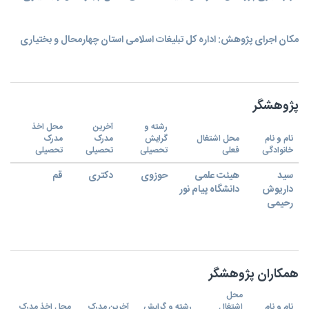
مکان اجرای پژوهش: اداره کل تبلیغات اسلامی استان چهارمحال و بختیاری
پژوهشگر
رشته و
آخرین
محل اخذ
نام و نام
محل اشتغال
گرایش
مدرک
مدرک
خانوادگی
فعلی
تحصیلی
تحصیلی
تحصیلی
سید
هیئت علمی
حوزوی
دکتری
قم
داریوش
دانشگاه پیام نور
رحیمی
همکاران پژوهشگر
محل
نام و نام
اشتغال
رشته و گرایش
آخرین مدرک
محل اخذ مدرک