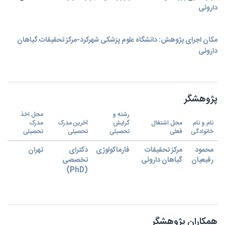
داروئی
مکان اجرای پژوهش: دانشگاه علوم پزشکی شهرکرد-مرکز تحقیقات گیاهان
داروئی
پژوهشگر
رشته و
محل اخذ
نام و نام
محل اشتغال
گرایش
آخرین مدرک
مدرک
خانوادگی
فعلی
تحصیلی
تحصیلی
تحصیلی
محمود
مرکز تحقیقات
فارماکولوژی
دکترای
تهران
رفیعیان
گیاهان داروئی
تخصصی
(PhD)
همکاران پژوهشگر