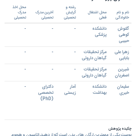
رشته و
محل اخذ
نام و نام
محل اشتغال
گرایش
آخرین مدرک
مدرک
خانوادگی
فعلی
تحصیلی
تحصیلی
تحصیلی
گلنوش
دانشکده
-
-
-
کوهی
پزشکی
حبیبی
زهرا علی
مرکز تحقیقات
-
-
-
بابایی
گیاهان داروئی
شیرین
مرکز تحقیقات
-
-
-
اصغریان
گیاهان داروئی
سلیمان
دانشکده
آمار
دکترای
-
خیری
بهداشت
زیستی
تخصصی
(PhD)
چکیده پژوهش
پوست یکی از مهمترین ارگان های بدن است که از دهیدراتاسیون و هجوم