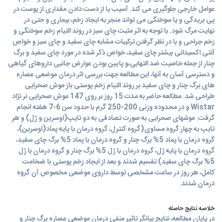
عوامل خارجی جلوگیری می کند. آسیب یا از دست دادن مقداری از پوست در
پی بریدگی و یا سوختگی می تواند منجر به ایجاد زخم، بیماری و حتی در
نهایت مرگ شود. با توجه به اثر مثبت چای سبز در روند التیام زخم سوختگی و
زخم جراحی و با در نظر گرفتن ترکیبات مشابه چای سفید و چای سبز و خواص
آنتی اکسیدانی بیشتر چای سفید، خواص ذکر شده در مورد چای سفید و برگ
چنار از جمله خاصیت ضد التهابی،و پایین بودن عوارض جانبی داروهای گیاهی
و دسترسی آسان به آنها، این مطالعه جهت بررسی اثر درمان موضعی عصاره
های برگ چنار و چای سفید بر روند التیام زخم پوستی باز موش صحرایی
طراحی شد. مطالعه حاضر به مدت 15 روز بر روی 147 موش صحرایی نر نژاد
Wistar و در محدوده وزنی 200-250 گرم با حدود سن 6-7 هفته انجام
گرفت. موشهای صحرایی به صورت تصادفی به دو تایپ(اوسرین و ژل) و هر
تایپ به چهار گروه مساوی(گروه کنترل، گروه درمان با پایه پماد(اوسرین)،
گروه درمان با پماد 5% برگ چنار و گروه درمان با پماد 5% برگ چای سفید،
گروه درمان با پایه ژل، گروه درمان با ژل 5% برگ چنار و گروه درمان با ژل
5% برگ چای سفید) تقسیم شدند و بعد از ایجاد زخم پوستی با ضخامت
کامل، هر روز در ساعت مشخصی توسط داروی موضعی مخصوص آن گروه
درمان شدند.
خلاصه نتایج حاصله
در پایان مطالعه، نتایج بیانگر تاثیر منفی درمان موضعی عصاره برگ چنار و