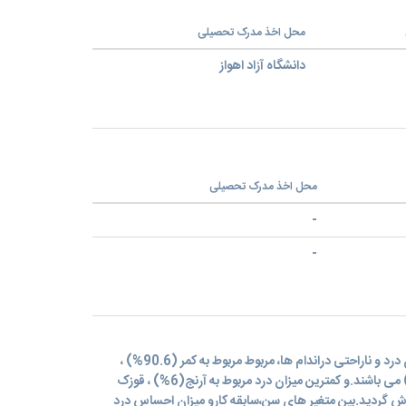
محل اخذ مدرک تحصیلی
دانشگاه آزاد اهواز
محل اخذ مدرک تحصیلی
-
-
طبق مطالعه انجام شده، بیشترین میزان درد و ناراحتی دراندام ها، مربوط مربوط به کمر (90.6%) ،
گردن(76.4%) ، مچ ودست(60.9%) می باشند.و کمترین میزان درد مربوط به آرنج(6%) ، قوزک
 باسن -ران(19.7%) گزارش گردید.بین متغیر های سن،سابقه کارو میزان احساس درد