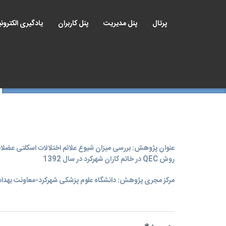
پرتال
پنل مدیریت
پنل کاربران
یادگیری الکترون
عنوان پژوهش: بررسی میزان شیوع علائم اختلالات اسکلتی عضلان
روش QEC در خاتم کاران شهرکرد در سال 1392
مرکز مجری پژوهش: دانشگاه علوم پزشکی شهرکرد-معاونت بهدا