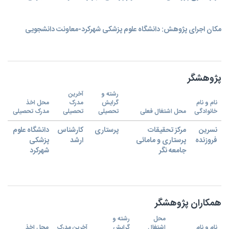
مکان اجرای پژوهش: دانشگاه علوم پزشکی شهرکرد-معاونت دانشجویی
پژوهشگر
رشته و
آخرین
نام و نام
گرایش
مدرک
محل اخذ
خانوادگی
محل اشتغال فعلی
تحصیلی
تحصیلی
مدرک تحصیلی
نسرین
مرکز تحقیقات
پرستاری
کارشناس
دانشگاه علوم
فروزنده
پرستاری و مامائی
ارشد
پزشکی
جامعه نگر
شهرکرد
همکاران پژوهشگر
محل
رشته و
نام و نام
اشتغال
گرایش
آخرین مدرک
محل اخذ