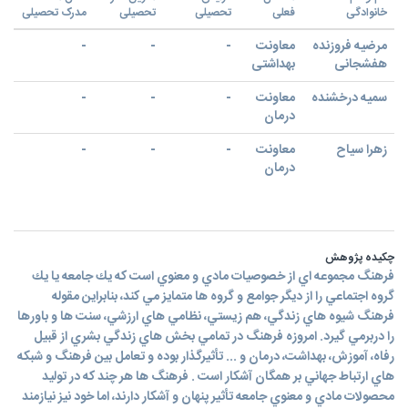
خانوادگی
فعلی
تحصیلی
تحصیلی
مدرک تحصیلی
مرضیه فروزنده
معاونت
-
-
-
هفشجانی
بهداشتی
سمیه درخشنده
معاونت
-
-
-
درمان
زهرا سیاح
معاونت
-
-
-
درمان
چکیده پژوهش
فرهنگ مجموعه اي از خصوصيات مادي و معنوي است كه يك جامعه يا يك
گروه اجتماعي را از ديگر جوامع و گروه ها متمايز مي كند، بنابراين مقوله
فرهنگ شيوه هاي زندگي، هم زيستي، نظامي هاي ارزشي، سنت ها و باورها
را دربرمي گيرد. امروزه فرهنگ در تمامي بخش هاي زندگي بشري از قبيل
رفاه، آموزش، بهداشت، درمان و ... تأثيرگذار بوده و تعامل بين فرهنگ و شبكه
هاي ارتباط جهاني بر همگان آشكار است . فرهنگ ها هر چند كه در توليد
محصولات مادي و معنوي جامعه تأثير پنهان و آشكار دارند، اما خود نيز نيازمند