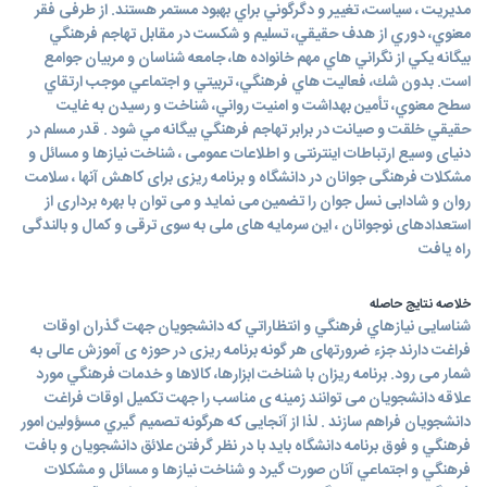
مديريت ، سياست، تغيير و دگرگوني براي بهبود مستمر هستند. از طرفی فقر
معنوي، دوري از هدف حقيقي، تسليم و شكست در مقابل تهاجم فرهنگي
بيگانه يكي از نگراني هاي مهم خانواده ها، جامعه شناسان و مربيان جوامع
است. بدون شك، فعاليت هاي فرهنگي، تربيتي و اجتماعي موجب ارتقاي
سطح معنوي، تأمين بهداشت و امنيت رواني، شناخت و رسيدن به غايت
حقيقي خلقت و صيانت در برابر تهاجم فرهنگي بيگانه مي شود . قدر مسلم در
دنياى وسيع ارتباطات اينترنتى و اطلاعات عمومى ، شناخت نيازها و مسائل و
مشكلات فرهنگى جوانان در دانشگاه و برنامه ريزى براى كاهش آنها ، سلامت
روان و شادابى نسل جوان را تضمين مى نمايد و مى توان با بهره بردارى از
استعدادهاى نوجوانان ، اين سرمايه هاى ملى به سوى ترقى و كمال و بالندگى
راه يافت
خلاصه نتایج حاصله
شناسايى نيازهاي فرهنگي و انتظاراتي كه دانشجويان جهت گذران اوقات
فراغت دارند جزء ضرورتهاى هر گونه برنامه ريزى در حوزه ى آموزش عالى به
شمار مى رود. برنامه ريزان با شناخت ابزارها، كالاها و خدمات فرهنگي مورد
علاقه دانشجويان مى توانند زمينه ى مناسب را جهت تكميل اوقات فراغت
دانشجويان فراهم سازند . لذا از آنجایی که هرگونه تصميم گيري مسؤولين امور
فرهنگي و فوق برنامه دانشگاه باید با در نظر گرفتن علائق دانشجويان و بافت
فرهنگي و اجتماعي آنان صورت گيرد و شناخت نيازها و مسائل و مشكلات