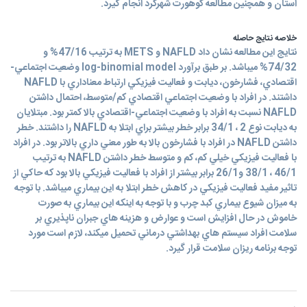
استان و همچنين مطالعه کوهورت شهرکرد انجام گيرد.
خلاصه نتایج حاصله
نتايج اين مطالعه نشان داد NAFLD و METS به ترتيب 47/16% و
74/32% ميباشد. بر طبق برآورد log-binomial model وضعيت اجتماعي-
اقتصادي، فشارخون، ديابت و فعاليت فيزيکي ارتباط معناداري با NAFLD
داشتند. در افراد با وضعيت اجتماعي اقتصادي کم/متوسط، احتمال داشتن
NAFLD نسبت به افراد با وضعيت اجتماعي-اقتصادي بالا کمتر بود. مبتلايان
به ديابت نوع 2 ، 34/1 برابر خطر بيشتر براي ابتلا به NAFLD را داشتند. خطر
داشتن NAFLD در افراد با فشارخون بالا به طور معني داري بالاتر بود. در افراد
با فعاليت فيزيکي خيلي کم، کم و متوسط خطر داشتن NAFLD به ترتيب
46/1 ، 38/1 و26/1 برابر بيشتر از افراد با فعاليت فيزيکي بالا بود که حاکي از
تاثير مفيد فعاليت فيزيکي در کاهش خطر ابتلا به اين بيماري ميباشد. با توجه
به ميزان شيوع بيماري کبد چرب و با توجه به اينکه اين بيماري به صورت
خاموش در حال افزايش است و عوارض و هزينه هاي جبران ناپذيري بر
سلامت افراد سيستم هاي بهداشتي درماني تحميل ميکند، لازم است مورد
توجه برنامه ريزان سلامت قرار گيرد.