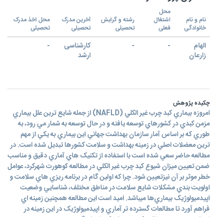
محل
نام و نام
اشتغال
رشته و گرایش
آخرین مدرک
محل اخذ مدرک
خانوادگی
فعلی
تحصیلی
تحصیلی
تحصیلی
الهام
-
-
کارشناسی
-
زارعان
ارشد
چکیده پژوهش
امروزه بيماري کبد چرب غير الکلي (NAFLD) از جمله شايع ترين علل بيماري
مزمن کبدي در کشورهاي توسعه يافته و در حال توسعه به شمار مي رود، به
طوري که بر اساس آمار سازمان بهداشت جهاني اين بيماري به يکي از مهم
ترين معضلات اصلي در زمينه بهداشت و سلامت کشورها تبديل شده است. در
مطالعه حاضر سعي شده است با استفاده از تکنيک هاي آماري دقيق و مناسب
ضمن تعيين ميزان شيوع کبد چرب غير الکلي در مطالعه کوهورت شهرکرد، عوامل
خطر موثر بر آن نيزتعيين شود. چرا که اولين گام در برنامه ريزي هاي سلامت و
اولويت بندي مشکلات شايع سلامت در مناطق مختلف، شناسايي وضعيت
اپيدميولوژيک بيماري‌ها ميباشد. اميد است اين مطالعه همچنين زمينه اي
فراهم آورد تا مطالعات گسترده تر آماري و اپيدميولوژيک در اين زمينه در