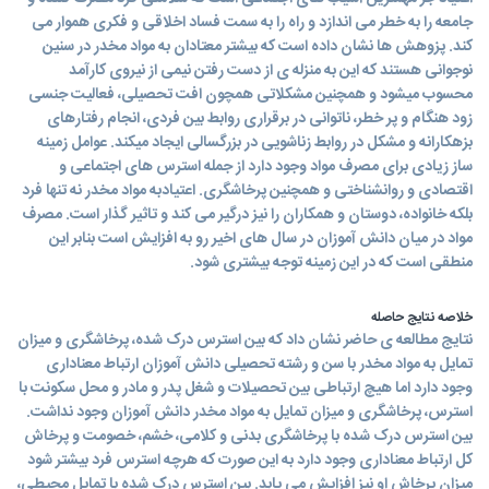
جامعه را به خطر می اندازد و راه را به سمت فساد اخلاقی و فکری هموار می
کند. پزوهش ها نشان داده است که بیشتر معتادان به مواد مخدر در سنین
نوجوانی هستند که این به منزله ی از دست رفتن نیمی از نیروی کارآمد
محسوب میشود و همچنین مشکلاتی همچون افت تحصیلی، فعالیت جنسی
زود هنگام و پر خطر، ناتوانی در برقراری روابط بین فردی، انجام رفتارهای
بزهکارانه و مشکل در روابط زناشویی در بزرگسالی ایجاد میکند. عوامل زمینه
ساز زیادی برای مصرف مواد وجود دارد از جمله استرس های اجتماعی و
اقتصادی و روانشناختی و همچنین پرخاشگری. اعتیادبه مواد مخدر نه تنها فرد
بلکه خانواده، دوستان و همکاران را نیز درگیر می کند و تاثیر گذار است. مصرف
مواد در میان دانش آموزان در سال های اخیر رو به افزایش است بنابر این
منطقی است که در این زمینه توجه بیشتری شود.
خلاصه نتایج حاصله
نتایج مطالعه ی حاضر نشان داد که بین استرس درک شده، پرخاشگری و میزان
تمایل به مواد مخدر با سن و رشته تحصیلی دانش آموزان ارتباط معناداری
وجود دارد اما هیچ ارتباطی بین تحصیلات و شغل پدر و مادر و محل سکونت با
استرس، پرخاشگری و میزان تمایل به مواد مخدر دانش آموزان وجود نداشت.
بین استرس درک شده با پرخاشگری بدنی و کلامی، خشم، خصومت و پرخاش
کل ارتباط معناداری وجود دارد به این صورت که هرچه استرس فرد بیشتر شود
میزان پرخاش او نیز افزایش می یابد. بین استرس درک شده با تمایل محیطی،