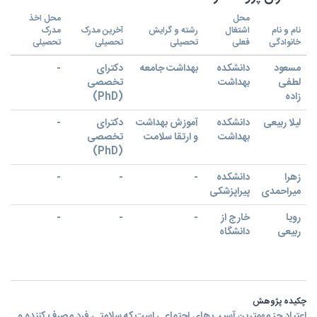
محل
محل اخذ
نام و نام
اشتغال
رشته و گرایش
آخرین مدرک
مدرک
خانوادگی
فعلی
تحصیلی
تحصیلی
تحصیلی
مسعود
دانشکده
بهداشت جامعه
دکترای
-
لطفی
بهداشت
تخصصی
زاده
(PhD)
لیلا ربیعی
دانشکده
آموزش بهداشت
دکترای
-
بهداشت
و ارتقا سلامت
تخصصی
(PhD)
زهرا
دانشکده
-
-
-
میراحمدی
پیراپزشکی
رویا
خارج از
-
-
-
ربیعی
دانشگاه
چکیده پژوهش
اعتیاد جز مهمترین آسیب های اجتماعی است که سلامتی فرد مصرف کننده و