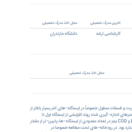
آخرین مدرک تحصیلی
محل اخذ مدرک تحصیلی
کارشناسی ارشد
دانشگاه مازندران
محل اخذ مدرک تحصیلی
ت و فسفات محلول خصوصاً در ایستگاه¬های آخر بسیار بالاتر از
امترهای اندازه¬گیری شده روند افزایشی از ایستگاه اول تا
ایستگاه آخر وجود داشت. میزان BOD5 و COD بجز در تعداد معدودی از ایستگاه¬ها، پایین¬تر از مقدار
) یا در حد استاندارد بود. در رودخانه¬های تحت مطالعه خصوصا در