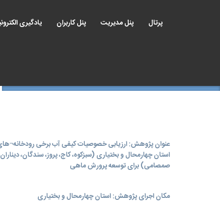
پرتال
پنل مدیریت
پنل کاربران
یادگیری الکترون
عنوان پژوهش: ارزیابی خصوصیات کیفی آب برخی رودخانه¬ها
استان چهارمحال و بختیاری (سبزکوه، کاج، پروز، سندگان، دیناران 
صمصامی) برای توسعه پرورش ماهی
مکان اجرای پژوهش: استان چهارمحال و بختیاری