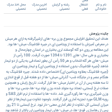
محل
نام و نام
اشتغال
رشته و گرایش
آخرین مدرک
محل اخذ مدرک
خانوادگی
فعلی
تحصیلی
تحصیلی
تحصیلی
چکیده پژوهش
هدف اين تحقيق افزایش مجموع وزن بره¬های ازشیرگرفته به ازاي هر ميش
در معرض آمیزش با استفاده از ویتامین ای در جیره فلاشینگ میش¬ها بود.
این مطالعه بر روی دو گله گوسفند لری بختیاری در استان چهارمحال و
بختیاری و طی سال¬های 1391 تا 1394 صورت گرفت. 100 رأس از
میش¬های هر گله انتخاب و هر 50 رأس آن بطور تصادفی به یکی از دو تیمار
شاهد (جیره فلاشینگ بدون استفاده از ویتامین ای) و تیمار ویتامین ای
(جیره فلاشینگ بعلاوه ویتامین ای) اختصاص داده شدند. جیره فلاشینگ به
هنگام عصر و در جایگاه شب¬گذرانی میش¬ها از دو هفته قبل از قوچ اندازی
تا سه هفته پس از آن در اختیار میش¬ها قرار گرفت. تاریخ زایش و همچنین
صفات نرخ آبستنی، تعداد بره متولد شده، وزن تولد بره¬ها، جنس بره¬ها و
وزن شیرگیری بره¬ها رکوردگیری شد. داده¬ها با استفاده از نرم افزار SAS و
رویه GLM مورد تجزیه آماری قرار گرفتند. باوجود تفاوت بین تیمارها از نظر
میزان آبستنی کل، تفاوت از نظر آماری معنی¬دار نبود. نرخ آبستنی تا 21 روز
پس از رهاسازی قوچ¬ها، در میش¬های تیمار ویتامین ای بالاتر از شاهد بود