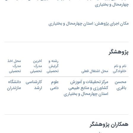
چهارمحال و بختیاری
مکان اجرای پژوهش: استان چهارمحال و بختیاری
پژوهشگر
رشته و
آخرین
محل اخذ
نام و نام
گرایش
مدرک
مدرک
خانوادگی
محل اشتغال فعلی
تحصیلی
تحصیلی
تحصیلی
محسن
مرکز تحقیقات و آموزش
علوم
کارشناسی
دانشگاه
باقری
کشاورزی و منابع طبیعی
دامی
ارشد
مازندران
استان چهارمحال و بختیاری
همکاران پژوهشگر