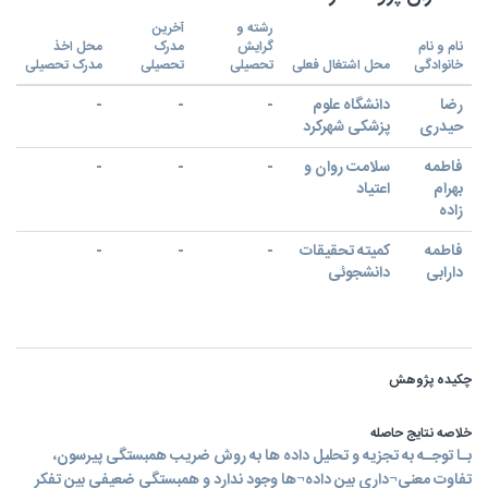
رشته و
آخرین
نام و نام
گرایش
مدرک
محل اخذ
خانوادگی
محل اشتغال فعلی
تحصیلی
تحصیلی
مدرک تحصیلی
رضا
دانشگاه علوم
-
-
-
حیدری
پزشکی شهرکرد
فاطمه
سلامت روان و
-
-
-
بهرام
اعتیاد
زاده
فاطمه
کمیته تحقیقات
-
-
-
دارابی
دانشجوئی
چکیده پژوهش
خلاصه نتایج حاصله
ﺑـﺎ ﺗﻮﺟـﻪ به تجزیه و تحلیل داده ها به روش ضریب همبستگی پیرسون،
تفاوت معنی¬داری بین داده¬ها وجود ندارد و همبستگی ضعیفی بین تفکر