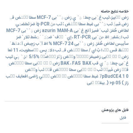
خلاصه نتایج حاصله
زض ٟ٘بيز، ثيب غ ٖٞبی چطذٝ ؾ ّٛ يِ زض ؾ ّٛ َٞبی MCF-7 سطا ؿ٘فٛض قسٜ
زض مٔبيؿٝ ثب ؾ ّٛ َٞبی غيط سطا ؿ٘فٛض ،ْ ثب ضٚ q-PCR ٛٔضز ثطضؾي
لطاض طٌفز. ثيب ٛٔفميز آ ئع غ ٖٞبی azurin ٚ MAM-A زض ؾ ّٛ َٞبی MCF-7
ثب اؾشفبزٜ اظ ضٚ ٞبی RT-PCR ، إي ٛ ٛ٘ف ّٛضؾٙؽ ٚ ٚؾشط ثلار ٛٔضز
سأييس لطاض طٌفز. زض ؾ ّٛ َٞبی MCF-7 24 % اظ آ ٖٞب زچبض آدٛدشٛظ ٚ
ى٘طٚظ قس س٘، ا بٔ اي / سطا ؿ٘فٛض قسٜ ثب دلاؾ يٕس ٛ٘سطويت، 11 ئعا
زض ؾ ّٛ َٞبی زضيبفز وٙٙسٜ ٚوشٛض زؾز ر٘ٛضزٜ %5/5 ثٛز. ٞ چٕٙي ثيب
غ ٖٞبی چطذٝ ؾ ّٛ يِ قب BAK ، FAS ٚ BAX زض ؾ ّٛ َٞبی سطا ؿ٘فٛض
قسٜ زض مٔبيؿٝ ثب ؾ ّٛ َٞبی سطا ؿ٘فٛض قسٜ ثب ٚوشٛض
pBudCE4.1 0/ ٚ غيط سطا ؿ٘فٛض ثٝ عٛض قٔٙي زاضی افعايف ك٘ب
زاز ) 05 p< (. يبفشٝ ٞبی
فایل های پژوهش
فایل