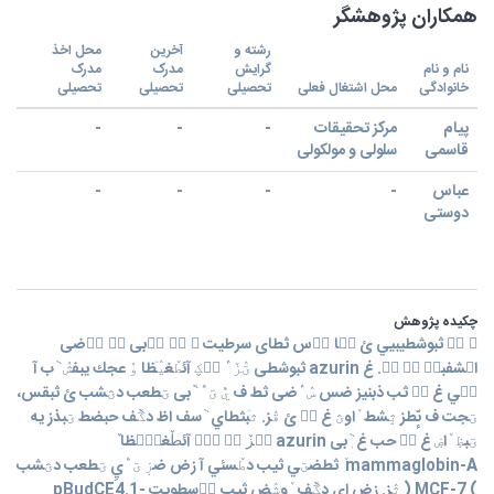
همکاران پژوهشگر
رشته و
آخرین
محل اخذ
نام و نام
گرایش
مدرک
مدرک
خانوادگی
محل اشتغال فعلی
تحصیلی
تحصیلی
تحصیلی
پیام
مرکز تحقیقات
-
-
-
قاسمی
سلولی و مولکولی
عباس
-
-
-
-
دوستی
چکیده پژوهش
ؾ ٕٛ ثبوشطيبيي ئ سٛا ٙ٘س ثطای سرطيت ؾ ّٛ َٞبی سٛ ٛٔضی
اؾشفبزٜ قٛ س٘. غ azurin ثبوشطی ؾٛزٚ ٛٔ ب٘ؼ آئطٚغيٙٛظا وٝ عجك يبفشٝ ٞب آ
ش٘ي غ ي٘ ثب ذبنيز ضس سٛ ٛٔضی ثط ف يّٝ ؾ ّٛ َٞبی ؾطعب دؿشب ئ ثبقس،
ؾجت ف ىّٕطز ثٟشط ٚاوؿ غ ي٘ ئ قٛز. ثٙبثطاي ٞسف اظ دػٚٞف حبضط ؾبذز يه
ؾبظٜ ٚاضٜ غ ي٘ حب غ ٖٞبی azurin ؾٛزٚ ٛٔ ب٘ؼ آئطٚغيٙٛظا ٚ
mammaglobin-A ٚ ثطضؾي ثيب دطٚسئي آ زض ضزٜ ؾ ّٛيِ ؾطعب دؿشب
) MCF-7 ( ثٛز. زض اي دػٚٞف ٚوشٛض ثيب ٛ٘سطويت pBudCE4.1-