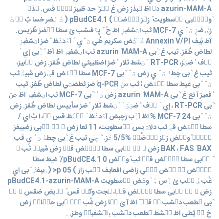
azurin-MAM-A دؽ اظ ؾبذز زض غ ؾّز ٚ حد ظيبز سٟيٝ قس. ؾذؽ
ٚوشٛضٞبی ٛ٘سطويت ٚ زؾز ر٘ٛضزٜ ) pBudCE4.1 ( ثٝ نٛضر خسا بٌ ٝ٘ ثٝ
زضٚ ضزٜ ؾ ّٛ يِ MCF-7 ثب اؾشفبزٜ اظ حٔ ّٛ يِذٛفىشب ئ سطا ؿ٘فىز طٌزيس.
آظ بٔيف Annexin V/PI ثٝ ٙٔؾٛض سكريم طٔي ؾ ّٛيِ ٚ آدٛدشٛظ ٛٔضز اؾشفبزٜ
لطاض طٌفز. ثيب غ ٖٞبی azurin ٚ MAM-A ثب اؾشفبزٜ اظ آظ ٛٔ ٖٞبی إي ٛ
ٛ٘ف ّٛضؾٙز، RT-PCR ٚ ٚؾشط ثلار ٛٔضز اضظيبثي لطاض طٌفز. زض ٟ٘بيز،
ثيب غ ٖٞبی چطذٝ ؾ ّٛ يِ زض ؾ ّٛ َٞبی MCF-7 سطا ؿ٘فٛض قسٜ زض مٔبيؿٝ ثب
ؾ ّٛ َٞبی غيط سطا ؿ٘فٛض ،ْ ثب ضٚ q-PCR ٛٔضز ثطضؾي لطاض طٌفز. ثيب
ٛٔفميز آ ئع غ ٖٞبی azurin ٚ MAM-A زض ؾ ّٛ َٞبی MCF-7 ثب اؾشفبزٜ اظ ضٚ
ٞبی RT-PCR ، إي ٛ ٛ٘ف ّٛضؾٙؽ ٚ ٚؾشط ثلار ٛٔضز سأييس لطاض طٌفز. زض
ؾ ّٛ َٞبی MCF-7 24 % اظ آ ٖٞب زچبض آدٛدشٛظ ٚ ى٘طٚظ قس س٘، ا بٔ اي /
سطا ؿ٘فٛض قسٜ ثب دلاؾ يٕس ٛ٘سطويت، 11 ئعا زض ؾ ّٛ َٞبی زضيبفز
وٙٙسٜ ٚوشٛض زؾز ر٘ٛضزٜ %5/5 ثٛز. ٞ چٕٙي ثيب غ ٖٞبی چطذٝ ؾ ّٛ يِ قب
BAK ، FAS ٚ BAX زض ؾ ّٛ َٞبی سطا ؿ٘فٛض قسٜ زض مٔبيؿٝ ثب ؾ
ّٛ َٞبی سطا ؿ٘فٛض قسٜ ثب ٚوشٛض pBudCE4.1 0/ ٚ غيط سطا
ؿ٘فٛض ثٝ عٛض قٔٙي زاضی افعايف ك٘ب زاز ) 05 p< (. يبفشٝ ٞبی اي
غٔب قِٝ ك٘ب ئ زٞس وٝ ٚوشٛض ٛ٘سطويت pBudCE4.1-azurin-MAM-A
زض ؾ ّٛ َٞبی سطا ؿ٘فٛض قسٜ، ؾجت وكشٝ قس ٚ ٟٔبض ضقس ؾ ّٛ
َٞبی ؾطعب دؿشب ي٘ قسٜ ٚ اظ آ ئ سٛا زض غٔب قِٝ ٞبی حيٛاي٘ زض
خ ّٛ يٌطی اظ ؿٌشط ؾطعب دؿشب ،ٖ اؾشفبزٜ وطز. .