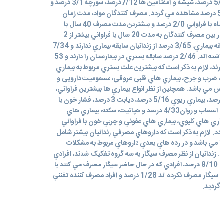
مصرف کنندگان هرويين با فراواني 5/41 درصد، شيشه و آمفتامين ها 7/12درصد، سورچه 3/1 درصد و
ساير مواد مخدر و محرک ها با فراواني 5 درصد مشاهده مي گردد. مصرف کنندگان مواد، مدت زمان
مصرف خود را، کمترين مدت شامل سه ماه با فراواني 2/0 درصد و بيشترين مدت مصرف 40 سال با
فراواني 1/0 درصد اعلام کرده اند. نما در بين مصرف کنندگان به مدت 20 سال با فراواني بيشتر از 2
درصد نشان داده شده است. از نظر سابقه بيماري، 3/65 درصد از زندانيان سابقه بيماري ندارند و 7/34
درصد از آنها سابقه يک يا چند بيماري داشته اند. 2/46 درصد سابقه بستري در بيمارستان را دارند و 53
رند، لازم به ذکر است که بيشترين علت بستري مربوط به بيماري
، ضرب و جرح، بيماري هاي قلبي عروقي، مسموميت دارويي و
ي باشد. همچنين از نظر انواع بيماري ها بيشترين فراواني،
بيماري قلبي عروقي با فراواني 7/20 درصد، بيماري ريوي 5/16 درصد، ديابت 3 درصد، فشار خون با
فراواني6 درصد، تشنج 6 درصد، بيماري اعصاب و روان4/33 درصد و هپاتيت، سکته، بيماري هاي
ري هاي کليوي، بيماري هاي عفوني و چربي خون با فراواني
د. لازم به ذکر است که داروهاي مصرفي زندانيان بيشتر شامل
 مي باشد و در رده هاي بعدي داروهاي مربوط به مشکلات
ندانيان از نظر مصرف سيگار به سه گروه تفکيک شدند، افرادي
که قبلا سيگار مصرف کرده اند با فراواني 8/10 درصد، افرادي که در حال حاضر سيگار مصرف مي کنند با
فراواني 5/55 درصد، افرادي که تاکنون سيگار مصرف نکرده اند 1/28 درصد و افراد مصرف کننده تفنني