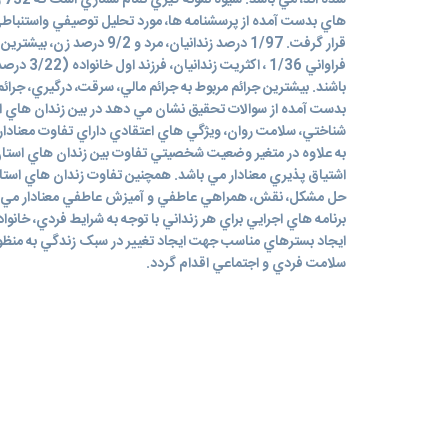
شد
هاي بدست آمده از پرسشنامه ها، مورد تحليل توصيفي واستنباط
قرار گرفت. 1/97 درصد زندانيان، 
باشند. بيشترين جرائم مربوط به جرائم مالي، سرقت، درگيري، جرائم
بدست آمده از سوالات تحقيق نشان مي دهد در بين زندان هاي ا
به علاوه در متغير وضعيت شخصيتي تفاوت بين زندان هاي است
اشتياق پذيري معنادار مي باشد. همچنين تفاوت زندان هاي استا
حل مشکل، نقش، همراهي عاطفي و آميزش عاطفي معنادار مي باشد.
برنامه هاي اجرايي براي هر زنداني با توجه به شرايط فردي، خانو
ايجاد بسترهاي مناسب جهت ايجاد تغيير در سبک زندگي به منظور 
سلامت فردي و اجتماعي اقدام گردد.