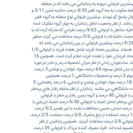
است. بيشترين فراواني مربوط به زندانياني مي باشد که در منطقه
متوسط سکونت دارند. همچنين نوع منطقه سکونت به سه گروه فقير 4/35 درصد، حاشيه نشين 3/11 و
 و 7/35 درصد به سوال پاسخ گو نبودند. بيشترين فراواني نوع منطقه به گروه فقير
4 درصد مربوط مي باشد. از نظر وضعيت تاهل زندانيان به چهار گروه تفکيک شده
اند. افراد مجرد با فراواني 1/32 درصد، افراد متاهل با فراواني 9/63 درصد، افرادي که متارکه کرده اند با
فراواني 1/3 درصد و افرادي که ازدواج مجدد داشته اند با فراواني 5/0 درصد مشاهده مي گردد، متغير
تعداد فرزندان شامل افراد بدون فرزند 9/26 درصد، بيشترين فراواني در بين زندانياني مي باشد که
داراي يک فرزند با فراواني 3/16 درصد هستند. بيشترين تعداد فرزند شامل هفده فرزند با فراواني 1/0
درصد مي باشد که يک نفر از زندانيان تعداد فرزندان خود را هفده فرزند اعلام کرده است. همچنين 16
ند. مددجويان زندان از نظر ميزان تحصيلات پدر و مادر نيز مورد
بررسي قرار گرفته شدند. ميزان تحصيلات پدر شامل بيسواد 64 درصد، سواد خواندن و نوشتن 3 درصد،
ابتدايي 17 درصد، راهنمايي 8 درصد، ديپلم 3 درصد و تحصيلات دانشگاهي 1 درصد، همچنين
تحصيلات مادر شامل بيسواد 70 درصد، 18 درصد سواد خواندن نوشتن و ابتدايي، 6 درصد راهنمايي، 3
اراي تحصيلات دانشگاهي مي باشند. زندانيان از نظر سابقه رفتار هاي پرخطر
به دو دسته کلي گروه داراي رفتار پر خطر با فراواني 40 درصد و گروه بدون رفتار پر خطر با فراواني
6/59 درصد مشاهده مي گردد. رفتارهاي پرخطر شامل اعتياد با فراواني 6/40 درصد، اعتياد تزريقي با
فراواني 6/1 درصد، تزريق مشترک 5/0 درصد، تماس جنسي محافظت نشده با غير همسر 9/2 درصد،
دريافت خون و فراوارده هاي خوني 1/0 درصد، استفاده از تيغ مشترک 3/0 درصد، حجامت 2/5 درصد،
خالکوبي 9/18 درصد و مصرف الکل با فراواني 2/8 درصد مشاهده گرديد. همچنين زندانيان از نظر
مصرف نوع مواد اعتياد آور به پنج گروه تقسيم شده اند. افراد مصرف کننده ترياک با فراواني 39 درصد،