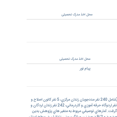
محل اخذ مدرک تحصیلی
محل اخذ مدرک تحصیلی
پیام نور
پژوهش حاضر با تعداد 732 نفر نمونه (شامل 240 نفر مددجويان زندان مرکزي، 5 نفر کانون اصلاح و
تربيت، 21 نفر مددجويان نسوان، 127 نفر اردوگاه حرفه آموزي و کاردرماني، 242 نفر زندان لردگان و
رار گرفت. آمارهاي توصيفي مربوط به متغير هاي پژوهش بدين