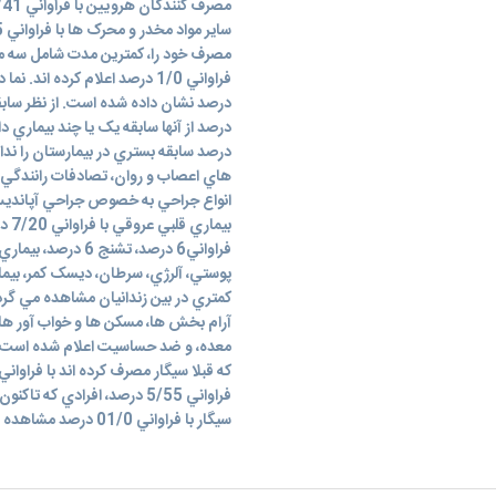
درصد سابقه بستري در بيمارستان را ندا
هاي اعصاب و روان، تصادفات رانندگي
انواع جراحي به خصوص جراحي آپانديس م
پوستي، آلرژي، سرطان، ديسک کمر، بيما
کمتري در بين زندانيان مشاهده مي گرد
آرام بخش ها، مسکن ها و خواب آور ها
معده، و ضد حساسيت اعلام شده است. ز
سيگار با فراواني 01/0 درصد مشاهده گرديد.