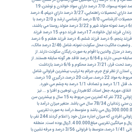
شرح مي باشد. از نظر جنسيت 1/97درصد مرد و 9/2 درصد زن، ميانگين سني زندانيان در سطح استان
78/34 سال، از نظر تحصيلات، 5/8 درصد نمونه بيسواد، 7/0 درصد داراي سواد خواندن و نوشتن، 19
درصد داراي تصيلات ابتدايي، 1/36 درصد داراي تحصيلات راهنمايي، 3/27 درصد داراي ديپلم، 4 درصد
داراي مدرک فوق ديپلم، 4/3 درصد با تحصيلات کارشناسي، 8/0 درصد کارشناسي ارشد و 2/0 درصد با
عنوان ساير تحصيلات عنوان گرديد، 6/77 درصد نمونه متولد شهر و 3/22 درصد متولد روستا مي باشند،
متغير ترتيب تولد، 22 درصد مددجويان زندان فرزند اول خانواده، 17درصد فرزند دوم، 15 درصد فرزند
سوم، 14 درصد فرزند چهارم، 10درصد فرزند پنجم، 6 درصد فرزند ششم، 4 درصد فرزند هفتم و 6 درصد
فرزند هشتم و بالاتر از هشتم مي باشند. وضعيت مالکيت محل سکونت نمونه، شامل 2/46 درصد مالک،
3 درصد ملک استيجاري و 4/20 درصد در منزل والدين يا اقوام به صورت رايگان سکونت دارند. از
نظر سابقه حبس زندانيان 2/35 درصد سابقه حبس دارند و 6/64 درصد فاقد هر گونه سابقه هستند. از
نظر نوع محکوميت و بازداشت، 6/70 درصد تحت قرار، 7/21 درصد محکوم و 6/6 درصد بازداشت
ستان از نظر نوع جرم، جرائم به ترتيب بيشترين فراواني شامل
جرائم مالي، با فراواني 27 درصد، جرائم مربوط به مواد 22 درصد، سرقت 20 درصد، درگيري 10 درصد،
جرائم امنيتي 4 درصد، منکرات 1/1 درصد، قتل 1/1 درصد و تصادف 1/1 درصد به چشم مي خورد.
 انفاق، مهريه، جعل اسناد، کلاهبرداري، توهين و افترا و ... نيز
قابل مشاهده مي باشد. متغير سن با فراواني 732 نفر که کمترين سن مربوط به 15 سال و بيشترين سن
مربوط به سن 80 سال مي باشد. ميانگين سني زندانيان 78/34 سال مي باشد. متغير ميزان درآمد با
فراواني 413 نفر که بيشتربن درآمد 300.000.000 ريال مي باشد و متوسط درآمد به صورت تقريبي
9.000.000 ريال مي باشد. همچنين فراواني افرادي که ميزان اجاره منزل خود را اعلام کردند 244 نفر، با
بيشترين اجاره به ميزان 15.000.000ريال و ميانگين تقريبي مبلغ00.000 1.4ريال بوده است. منطقه
محل سکونت به سه گروه ضعيف با فراواني 1/41 درصد، متوسط با فراواني 3/56 درصد و مرفه نشين با