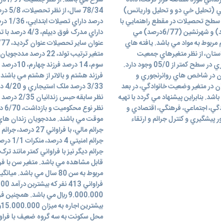
ه اند، مي باشد. شيوه نمونه گيري تمام شماري است که 732 زنداني مورد مطالعه قرار گرفت، داده
ي (تحليل خي دو و تحليل واريانس)
مرد و 9/2 درصد زن، بيشترين سطح تحصيلات در مقطع راهنمايي با
فراواني 1/36 ، اکثريت زندانيان، فرزند اول خانواده (3/22 درصد) و شهرنشين (6/77درصد) مي
 مربوط به مواد مي باشد. يافته هاي
ستان، از نظر متغيرهاي جمعيت
شناختي، سلامت روان، ويژگي هاي اعتقادي داراي تفاوت معناداري در سطح کمتر از 05/0 وجود دارد.
ان در شاخص هاي روانرنجوري و
ن در متغير وضعيت خانوادگي، در بعد
/33
 بنابراين پيشنهاد مي گردد با تهيه
ادگي، اجتماعي، فرهنگي، اقتصادي و
پيشگيري و کنترل جرائم و ارتقاء
موقت مي باشند. مددجويان زندان هاي ا
جرائم ديگر نيز با فراواني کمتر مانند ترک