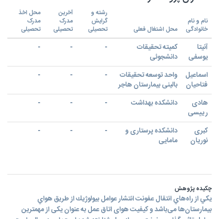
رشته و
آخرین
محل اخذ
نام و نام
گرایش
مدرک
مدرک
خانوادگی
محل اشتغال فعلی
تحصیلی
تحصیلی
تحصیلی
آنیتا
کمیته تحقیقات
-
-
-
یوسفی
دانشجوئی
اسماعیل
واحد توسعه تحقیقات
-
-
-
فتاحیان
بالینی بیمارستان هاجر
هادی
دانشکده بهداشت
-
-
-
رییسی
کبری
دانشکده پرستاری و
-
-
-
نوریان
مامایی
چکیده پژوهش
يكي از راه‌هاي انتقال عفونت انتشار عوامل بيولوژيك از طريق هواي
بيمارستان‌ها می‌باشد و کیفیت هوای اتاق عمل به عنوان یکی از مهمترین