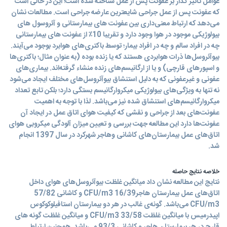
عوامل تاثیر گذار بر عفونت پس از عمل شناخته شده است؛ این در حالی است
که عفونت پس از عمل جراحی شایعترین عارضه جراحی است. مطالعات نشان
می‌دهد که ارتباط معنی‌داری بین عفونت های بیمارستانی و آئروسول های
بیولوژیکی موجود در هوا وجود دارد و تقریبا 10٪ از عفونت های بیمارستانی
چه در افراد سالم و چه در افراد بیمار؛ توسط باکتری‌های هوابرد بوجود می‌آیند.
بیوآئروسل‌ها ذرات هوابردی هستند که یا زنده بوده (به عنوان مثال؛ باکتری‌ها
و اسپورهای قارچی) و یا از ارگانیسم‌های زنده منشاء گرفته‌اند. بیماری‌های
عفونی و غیر‌عفونی که به دلیل استنشاق بیوآئرو‌سل‌های مختلف ایجاد می‌شود
نه تنها به ویژگی‌های بیولوژیکی میکروارگانیسم بستگی دارد؛ بلکن تابع تعداد
میکروارگانیسم‌های استنشاق شده نیز می‌باشد. لذا با توجه به اهمیت
عفونت‌های بعد از جراحی و نقشی که کیفیت هوای اتاق عمل در ایجاد آن
عفونت‌ها دارد این مطالعه جهت بررسی و تعیین میزان آلودگی میکروبی هوای
اتاق‌های عمل بیمارستان‌های کاشانی وهاجر شهرکرد در سال 1397 انجام
شد.
خلاصه نتایج حاصله
نتایج این مطالعه نشان داد میانگین غلظت بیوآئروسل‌های هوای داخل
اتاق‌های عمل بیمارستان هاجر16/39 CFU/m3 و کاشانی 57/82
CFU/m3 می‌باشد. گونه‌ی غالب در هر دو بیمارستان استافیلوکوکوس
اپیدرمیس با میانگین غلظت 33/58 CFU/m3 و میانگین غلظت گونه های