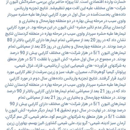
خسارت وارده اقتصادي است. لذا پروژه حاضر براي بررسی حشره‌کش اتیون از
شرکت¬های مختلف عليه اين آفت مهم تنظیم‌شد. نتایج تجزیه واریانس
داده‌های به‌دست‌آمده در سال اول در مورد كارايي تيمارها عليه حشره سپردار
واوی سیب در مرحله پیش بهاره در دو منطقه چهارمحال و بختیاری و
کردستان بیانگر عدم تاثیر حشره¬کش اتیون در این مرحله بود. در مورد كارايي
تيمارها عليه حشره سپردار واوی سیب در مرحله بهاره در منطقه کردستان نتایج
نشان داد که در روز 20 بعد از سمپاشی تمام تیمارها دارای كارايي بالاتر از 80
درصد بودند. در منطقه چهارمحال و بختیاری در روز 25 بعد از سمپاشی تمام
تیمارهای اتیون 5/1 در هزار شرکت-های مختلف كارايي بیش از 90 درصد
بودند. در مجموع در سال اول حشره¬کش اتیون با غلظت 5/1 در هزار متعلق
به شرکتهای فرآورده¬های شیمیایی ایران، آریاشیمی، فاراد، غزال شیمی،
پرتونار، کیمیا گوهرخاک، سمیران، طیف سبز و زرین سرشت از نظر کارایی مورد
تایید قرار گرفتند. نتایج تجزیه واریانس داده‌های سال دوم در مورد كارايي
تيمارها عليه حشره سپردار واوی سیب در مرحله بهاره در منطقه کردستان نشان
داد که در روز 21 بعد از سمپاشی تمام تیمارها دارای كارايي بالاتر از 90 درصد
بودند. در منطقه چهارمحال و بختیاری در روز 21 بعد از سمپاشی تمام
تیمارهای اتیون 5/1 در هزار شرکت¬های مختلف دارای كارايي بیش از 90
درصد بودند. در نهایت در سال دوم تحقیق 14 تیمار دیگر حشره¬کش اتیون با
غلظت 5/1 در هزار متعلق به شرکتهای خزرسم کود، ماهر شیمی، گل سم گرگان،
آرمان سبز آدینه، شیمی¬گرو یزد، ملی شیمی کشاورز، البرز بهسم، بهاوران زرین
مژده، آراسنچ شیمی، اکسیر کشاورزی یزد، گل شیمی سپاهان، رجاشیمی، گیاه