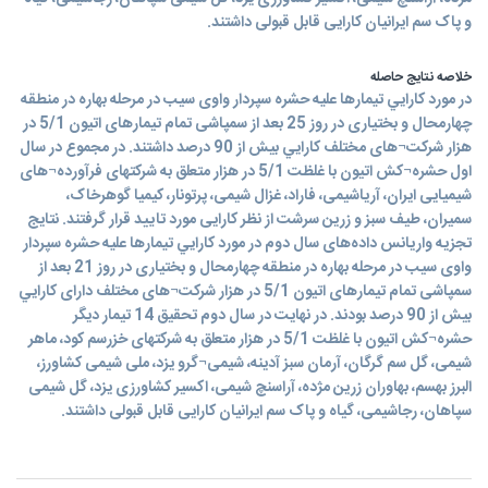
و پاک سم ایرانیان کارایی قابل قبولی داشتند.
خلاصه نتایج حاصله
در مورد كارايي تيمارها عليه حشره سپردار واوی سیب در مرحله بهاره در منطقه
چهارمحال و بختیاری در روز 25 بعد از سمپاشی تمام تیمارهای اتیون 5/1 در
هزار شرکت¬های مختلف كارايي بیش از 90 درصد داشتند. در مجموع در سال
اول حشره¬کش اتیون با غلظت 5/1 در هزار متعلق به شرکتهای فرآورده¬های
شیمیایی ایران، آریاشیمی، فاراد، غزال شیمی، پرتونار، کیمیا گوهرخاک،
سمیران، طیف سبز و زرین سرشت از نظر کارایی مورد تایید قرار گرفتند. نتایج
تجزیه واریانس داده‌های سال دوم در مورد كارايي تيمارها عليه حشره سپردار
واوی سیب در مرحله بهاره در منطقه چهارمحال و بختیاری در روز 21 بعد از
سمپاشی تمام تیمارهای اتیون 5/1 در هزار شرکت¬های مختلف دارای كارايي
بیش از 90 درصد بودند. در نهایت در سال دوم تحقیق 14 تیمار دیگر
حشره¬کش اتیون با غلظت 5/1 در هزار متعلق به شرکتهای خزرسم کود، ماهر
شیمی، گل سم گرگان، آرمان سبز آدینه، شیمی¬گرو یزد، ملی شیمی کشاورز،
البرز بهسم، بهاوران زرین مژده، آراسنچ شیمی، اکسیر کشاورزی یزد، گل شیمی
سپاهان، رجاشیمی، گیاه و پاک سم ایرانیان کارایی قابل قبولی داشتند.