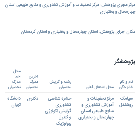
مرکز مجری پژوهش: مرکز تحقیقات و آموزش کشاورزی و منابع طبیعی استان
چهارمحال و بختیاری
مکان اجرای پژوهش: استان چهارمحال و بختياری و استان کردستان
پژوهشگر
محل
آخرین
اخذ
نام و نام
رشته و گرایش
مدرک
مدرک
خانوادگی
محل اشتغال فعلی
تحصیلی
تحصیلی
تحصیلی
سیامک
مرکز تحقیقات و
حشره شناسی
دکتری
دانشگاه
روشندل
آموزش کشاورزی و
کشاورزی
تهران
منابع طبیعی استان
گرایش اکولوژی
چهارمحال و بختیاری
و کنترل
بیولوژیک