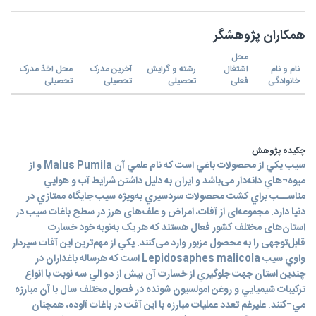
همکاران پژوهشگر
محل
نام و نام
اشتغال
رشته و گرایش
آخرین مدرک
محل اخذ مدرک
خانوادگی
فعلی
تحصیلی
تحصیلی
تحصیلی
چکیده پژوهش
سيب يكي از محصولات باغي است كه نام علمي آن Malus Pumila و از
ميوه¬هاي دانه‌دار می‌باشد و ايران به دلیل داشتن شرايط آب و هوايي
مناســب براي كشت محصولات سردسيري به‌ویژه سيب جايگاه ممتازي در
دنيا دارد. مجموعه‌ای از آفات، امراض و علف‌های هرز در سطح باغات سيب در
استان‌های مختلف كشور فعال هستند که هر يک به‌نوبه خود خسارت
قابل‌توجهی را به محصول مزبور وارد می‌کنند. يکي از مهم‌ترین اين آفات سپردار
واوي سيب Lepidosaphes malicola است كه هرساله باغداران در
چندين استان جهت جلوگيري از خسارت آن بيش از دو الي سه نوبت با انواع
ترکيبات شيميايي و روغن امولسيون شونده در فصول مختلف سال با آن مبارزه
مي¬کنند. عليرغم تعدد عمليات مبارزه با اين آفت در باغات آلوده، همچنان