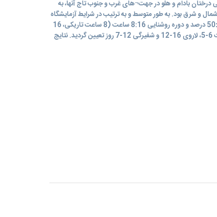
گی درختان بادام و هلو در جهت¬های غرب و جنوب تاج آنها، به
ال و شرق بود. به طور متوسط و به ترتیب در شرایط آزمایشگاه
با دمایC° 2±25 و رطوبت نسبی10 ±50 درصد و دوره روشنایی 8:16 ساعت (8 ساعت تاریکی، 16
ساعت روشنایی) طول دوره جنینی آفت 6-5، لاروی 16-12 و شفیرگی 12-7 روز تعیین گردید. نتایج