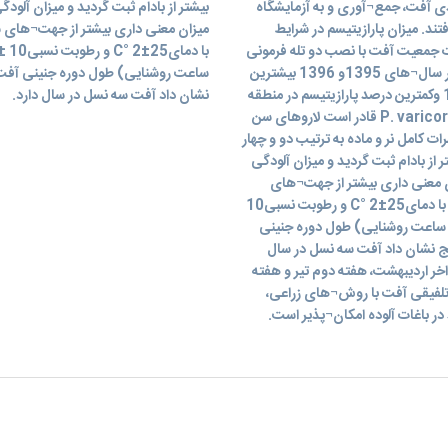
دی آفت، جمع¬آوری و به آزمایشگاه
بیشتر از بادام ثبت گردید و میزان آلود
ند. میزان پارازیتیسم در شرایط
میزان معنی داری بیشتر از جهت¬های شم
ات جمعیت آفت با نصب دو تله فرمونی
روی درختان بادام در باغ امامیه ردیابی گردید. نتایج نشان داد در سال¬های 1395و 1396 بیشترین
درصد پارازیتیسم در طبیعت در باغ امامیه به ترتیب 5/26 و1/27 وکمترین درصد پارازیتیسم در منطقه
نشان داد آفت سه نسل در سال دارد.
سامان و چم عالی به میزان 18و9/17 درصد بود. پارازیتوئید P. varicornis قادر است لاروهای سن
ات کامل نر و ماده به ترتیب دو و چهار
 از بادام ثبت گردید و میزان آلودگی
ان معنی داری بیشتر از جهت¬های
شمال و شرق بود. به طور متوسط و به ترتیب در شرایط آزمایشگاه با دمایC° 2±25 و رطوبت نسبی10
±5 درصد و دوره روشنایی 8:16 ساعت (8 ساعت تاریکی، 16 ساعت روشنایی) طول دوره جنینی
7 روز تعیین گردید. نتایج نشان داد آفت سه نسل در سال
خر اردیبهشت، هفته دوم تیر و هفته
تلفیقی آفت با روش¬های زراعی،
 در باغات آلوده امکان¬پذیر است.