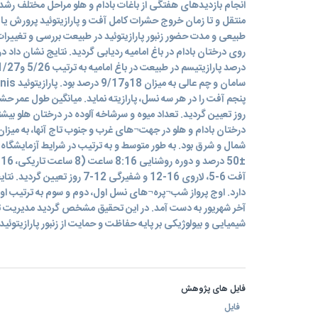
انجام بازدیدهای هفتگی از باغات بادام و هلو مراحل مختلف رش
منتقل و تا زمان خروج حشرات کامل آفت و پارازیتوئید پرورش یافت
طبیعی و مدت حضور زنبور پارازيتوئيد در طبیعت بررسی و تغییر
پنجم آفت را در هر سه نسل، پارازیته نماید. میانگین طول عمر حشر
روز تعیین گردید. تعداد میوه و سرشاخه آلوده در درختان هلو بیشتر
درختان بادام و هلو در جهت¬های غرب و جنوب تاج آنها، به میز
0
آفت 6-5، لاروی 16-12 و شفیرگی 12-
دارد. اوج پرواز شب¬پره¬های نسل اول، دوم و سوم به ترتیب اوا
آخر شهریور به دست آمد. در این تحقیق مشخص گردید مدیریت 
شیمیایی و بیولوژیکی بر پایه حفاظت و حمایت از زنبور پارازیتوئید
فایل های پژوهش
فایل