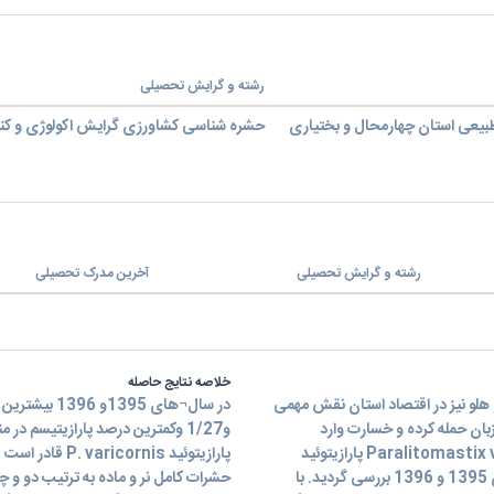
رشته و گرایش تحصیلی
بیعی استان چهارمحال و بختیاری
حشره شناسی کشاورزی گرایش اکولوژی و کنت
رشته و گرایش تحصیلی
آخرین مدرک تحصیلی
خلاصه نتایج حاصله
 هلو نیز در اقتصاد استان نقش مهمی
 Anarsia lineatella به هر دو میزبان حمله کرده و خسارت وارد
می¬کند. زیست¬شناسی و پارازيتيسم طبيعي زنبور Paralitomastix varicornis پارازیتوئید
پارازیتوئید nis
سرشاخه خوار هلو در باغ‏هاي بادام حاشیه زاینده رود در سال¬های 1395 و 1396 بررسی گردید. با
حشرات کامل نر و ماده به ترتیب دو و چه