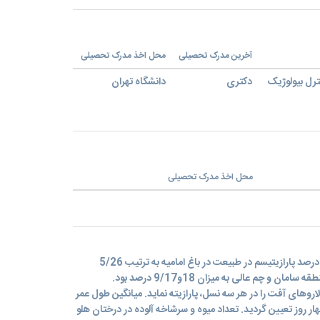
آخرین مدرک تحصیلی
محل اخذ مدرک تحصیلی
رل بیولوژیک
دکتری
دانشگاه تهران
محل اخذ مدرک تحصیلی
در سال¬های 1395و 1396 بیشترین درصد پارازیتیسم در طبیعت در باغ امامیه به ترتیب 5/26
و1/27 وکمترین درصد پارازیتیسم در منطقه سامان و چم عالی به میزان 18و9/17 درصد بود.
P. varicor قادر است لاروهای آفت را در هر سه نسل، پارازیته نماید. میانگین طول عمر
ار روز تعیین گردید. تعداد میوه و سرشاخه آلوده در درختان هلو