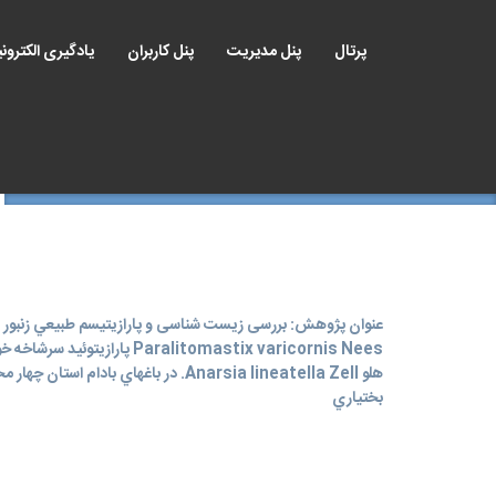
پرتال
پنل مدیریت
پنل کاربران
یادگیری الکترون
عنوان پژوهش: بررسی زیست شناسی و پارازيتيسم طبيعي زنبور
Paralitomastix varicornis Nees پارازیتوئید سرشاخه
هلو Anarsia lineatella Zell. در باغ‏هاي بادام استان چه
بختياري