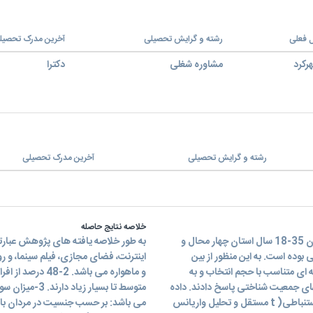
 فعلی
رشته و گرایش تحصیلی
آخرین مدرک تحصیل
رکرد
مشاوره شغلی
دکترا
رشته و گرایش تحصیلی
آخرین مدرک تحصیلی
خلاصه نتایج حاصله
هدف از پژوهش حاضر بررسی بررسی میزان سواد رسانه ای جوانان 35-18 سال استان چهار محال و
بوده است. به این منظور از بین
اینترنت، فضای مجازی، فیلم سینما، و ر
ه صورت تصادفی طبقه ای متناسب با حجم انتخاب و به
ای جمعیت شناختی پاسخ دادند. داده
متوسط تا بسیا
ها در دو سطح توصیفی( میانگین، انحراف معیار، همبستگی) و استنباطی( t مستقل و تحلیل واریانس
می باشد: بر حسب جنسیت در مردان بالاتر 