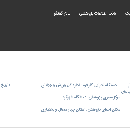
یک
بانک اطلاعات پژوهشی
تالار گفتگو
ر
دستگاه اجرایی کارفرما: اداره کل ورزش و جوانان
تاریخ اجر
چالش
مرکز مجری پژوهش: دانشگاه شهرکرد
مکان اجرای پژوهش: استان چهار محال و بختیاری