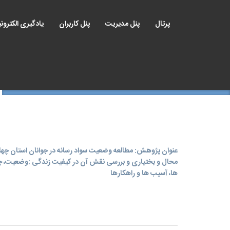
پرتال
پنل مدیریت
پنل کاربران
یادگیری الکترون
عنوان پژوهش: مطالعه وضعیت سواد رسانه در جوانان استان چها
محال و بختیاری و بررسی نقش آن در کیفیت زندگی :وضعیت، 
ها، آسیب ها و راهکارها