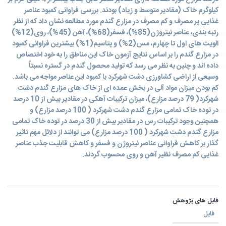
کیلوگرم خاک (مقادیر متوسط و زیاد) بودند. بررسی فراوانی کمبود عناصر
غذایی پر مصرف و کم مصرف در مزارع گندم مورد مطالعه نشان داد که از نظر
رتبه بندی، عناصر نیتروژن(85%)، فسفر(68%)، آهن (45%)، روی(12%)
الویت های اول تا چهارم، مس(2%) و پتاسیم(1%) بیشترین فراوانی کمبود
در مزارع گندم را بر اساس نتایج آزمون خاک این مناطق را به خود اختصاص
داده اند و چنین به نظر می رسد که تولید محصول گندم در گستره نسبتاً
وسیعی از اراضی کشاورزی دشت شهرکرد با کمبود این عناصر مواجه می باشد.
کم بودن میزان مواد آلی در بخش عمده ای از خاک های مزارع گندم دشت
شهرکرد( 79 درصد مزارع)، میزان ترکیبات آهکی در مقادیر بیش از 10 درصد
در توده خاک تمامی مزارع گندم دشت شهرکرد ( 100 درصد مزارع) و
همچنین وجود ترکیبات رس در مقادیر بیش از 30 درصد در توده خاک تمامی
مزارع گندم دشت شهرکرد ( 100 درصد مزارع) می توانند از دلائل مهم تاثیر
گذار بر کاهش فراوانی عناصر نیتروژن و فسفر و کاهش قابلیت جذب عناصر
غذایی کم مصرف نظیر آهن و روی محسوب گردند.
فایل های پژوهش
فایل