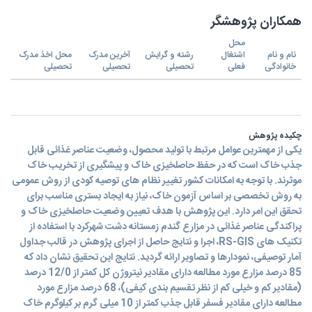
همکاران پژوهشگر
محل
نام و نام
اشتغال
رشته و گرایش
آخرین مدرک
محل اخذ مدرک
خانوادگی
فعلی
تحصیلی
تحصیلی
تحصیلی
چکیده پژوهش
یکی از مهمترین عوامل مرتبط با تولید محصول، وضعیت عناصر غذائی قابل
جذب خاک است که در حفظ حاصلخیزی خاک و پیشگیری از تخریب خاک
موثرند. با توجه به امکانات کشور تغییر نظام های توصیه کودی از روش عمومی
به روش تخصصی بر اساس آزمون خاک، نیاز به ایجاد بستری مناسب برای
تحقق این امر دارد. این پژوهش با هدف تعیین وضعیت حاصلخیزی خاک و
پراکندگی عناصر غذائی در مزارع گندم زمستانه دشت شهرکرد با استفاده از
تکنیک های RS-GIS، اجرا و نتايج حاصل از اجرای پژوهش در قالب جداول
آمار توصیفی، نمودارها و تصاویر ارائه گرديد. نتایج این تحقیق نشان داد که
85 درصد مزارع مورد مطالعه دارای مقادیر نیتروژن کل کمتر از 12/0 درصد
(مقادیر کم و خیلی کم از نظر تقسیم بندی کیفی)، 68 درصد مزارع مورد
مطالعه دارای مقادیر فسفر قابل جذب کمتر از 10 میلی گرم بر کیلوگرم خاک