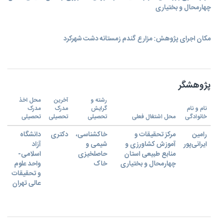
چهارمحال و بختیاری
مکان اجرای پژوهش: مزارع گندم زمستانه دشت شهرکرد
پژوهشگر
رشته و
آخرین
محل اخذ
نام و نام
گرایش
مدرک
مدرک
خانوادگی
محل اشتغال فعلی
تحصیلی
تحصیلی
تحصیلی
رامین
مرکز تحقیقات و
خاکشناسی،
دکتری
دانشگاه
ایرانی‌پور
آموزش کشاورزی و
شیمی ‌و‌
آزاد
منابع طبیعی استان
حاصلخیزی
اسلامی-
چهارمحال و بختیاری
خاک
واحد علوم
و تحقیقات
عالی تهران