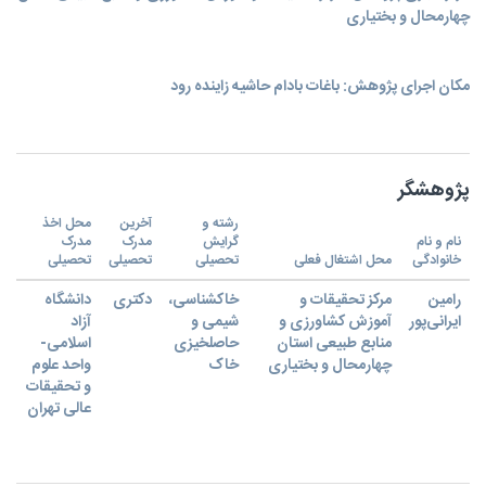
چهارمحال و بختیاری
مکان اجرای پژوهش: باغات بادام حاشیه زاینده رود
پژوهشگر
رشته و
آخرین
محل اخذ
نام و نام
گرایش
مدرک
مدرک
خانوادگی
محل اشتغال فعلی
تحصیلی
تحصیلی
تحصیلی
رامین
مرکز تحقیقات و
خاکشناسی،
دکتری
دانشگاه
ایرانی‌پور
آموزش کشاورزی و
شیمی ‌و‌
آزاد
منابع طبیعی استان
حاصلخیزی
اسلامی-
چهارمحال و بختیاری
خاک
واحد علوم
و تحقیقات
عالی تهران