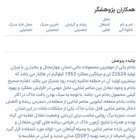
همکاران پژوهشگر
محل
نام و نام
اشتغال
رشته و گرایش
آخرین مدرک
محل اخذ مدرک
خانوادگی
فعلی
تحصیلی
تحصیلی
تحصیلی
چکیده پژوهش
بادام یکی از مهمترین محصولات باغی استان چهارمحال و بختیاری با میزان
تولید 22624 تن و میانگین عملکرد 1953 کیلوگرم در هکتار می باشد که
بیشترین تولید آن در منطقه حاشیه زاینده رود متمرکز می باشد. تغذیه صحیح
بادام و وجود تعادل بین عناصر غذایی، عامل مهمی در افزایش عملکرد و بهبود
کیفی محصول بادام می¬باشد. با توجه به سبک بودن بافت خاک در اکثر
باغات بادام منطقه، آبشویی عناصر غذایی از منطقه در دسترس ریشه و کاهش
ذخائر عناصر غذایی قابل جذب خاک یکی از مشکلات باغات در این استان
است. تجزیه برگ روشی مناسب برای ارزیابی وضعیت تعادل تغذیه ای گیاه
بوده و همراه با نتایج آزمون خاک در طراحی برنامه های کودی متعادل و
ارزیابی بازده عناصر غذایی به وسیله گیاهان می¬تواند مورد استفاده قرار گیرد.
روش انحراف از درصد بهینه (DOP)، مدلی جدید و آسان در مقایسه با