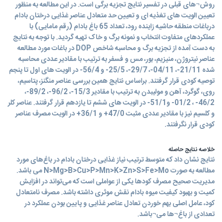
روش¬های قبلی در تفسیر نتایج تجزیه برگی است. در اين مطالعه به منظور
تعیین الویت های تغذیه ای و تعیین حد متعادل عناصر غذایی درختان بادام
درباغات منطقه حاشیه زاینده رود، تعداد 65 باغ بادام (رقم مامایی) با
عملکردهای متفاوت انتخاب و نمونه برگ و خاک تهیه گردید. با توجه به نتایج
به دست آمده از تجزیه برگ و محاسبه شاخص DOP در باغات مورد مطالعه
عناصر نیتروژن، منیزیم، بور، مس و فسفر به ترتیب با مقادیر عددی محاسبه
شده 21/11-، 04/11-، 29/7-، 25/5- و 56/4- در الویت های اول تا پنجم
توصیه کودی قرار گرفتند. براساس نتایج همین بررسی عناصر منگنز، پتاسیم،
روی، گوگرد، آهن و مولیبدن به ترتیب با مقادیر 15/3-، 96/2-، 89/2-،
46/2- ، 01/2- و51/1- در الویت های ششم تا یازدهم قرار گرفتند. عناصر کلر
و کلسیم نیز با مقادیر عددی مثبت 47/0+ و 36/1+ در الویت مصرف عناصر
کودی قرار نگرفتند.
خلاصه نتایج حاصله
نتایج نشان داد که متوسط ترتیب نیاز غذایی درختان بادام در باغ‌های مورد
مطالعه به صورت N>Mg>B>Cu>P>Mn>K>Zn>S>Fe>Mo می باشد.
مدیریت صحیح مصرف کودها یکی از عواملی است که می‌تواند در افزایش
کمیت و بهبود کیفیت میوه بادام نقش موثری داشته باشد. مصرف نامتعادل
کود، عامل اصلی بهم خوردن تعادل عناصر غذایی و پایین بودن عملکرد در
تعدادی از باغ¬ها می¬باشد.