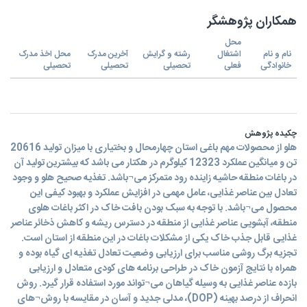
همکاران پژوهشگر
محل
نام و نام
اشتغال
رشته و گرایش
آخرین مدرک
محل اخذ مدرک
خانوادگی
فعلی
تحصیلی
تحصیلی
تحصیلی
چکیده پژوهش
هلو از محصولات مهم باغی استان چهارمحال و بختیاری با میزان تولید 20616
تن و میانگین عملکرد 12323 کیلوگرم در هکتار می باشد که بیشترین تولید آن
در باغات منطقه حاشیه زاینده رود متمرکز می¬باشد. تغذیه صحیح هلو و وجود
تعادل بین عناصر غذایی، عامل مهمی در افزایش عملکرد و بهبود کیفی این
محصول می¬باشد. با توجه به سبک بودن بافت خاک در اکثر باغات هلوی
منطقه، آبشویی عناصر غذایی از منطقه در دسترس ریشه و کاهش ذخائر عناصر
غذایی قابل جذب خاک یکی از مشکلات باغات در این منطقه از استان است.
تجزیه برگ روشی مناسب برای ارزیابی وضعیت تعادل تغذیه ای گیاه بوده و
همراه با نتایج آزمون خاک در طراحی برنامه های کودی متعادل و ارزیابی
بازده عناصر غذایی به وسیله گیاهان می¬تواند مورد استفاده قرار گیرد. روش
انحراف از درصد بهینه (DOP)، مدلی جدید و آسان در مقایسه با روش¬های