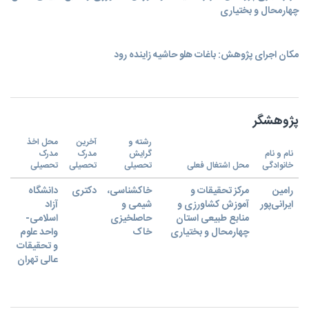
چهارمحال و بختیاری
مکان اجرای پژوهش: باغات هلو حاشیه زاینده رود
پژوهشگر
رشته و
آخرین
محل اخذ
نام و نام
گرایش
مدرک
مدرک
خانوادگی
محل اشتغال فعلی
تحصیلی
تحصیلی
تحصیلی
رامین
مرکز تحقیقات و
خاکشناسی،
دکتری
دانشگاه
ایرانی‌پور
آموزش کشاورزی و
شیمی ‌و‌
آزاد
منابع طبیعی استان
حاصلخیزی
اسلامی-
چهارمحال و بختیاری
خاک
واحد علوم
و تحقیقات
عالی تهران