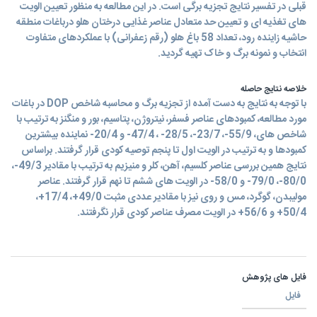
قبلی در تفسیر نتایج تجزیه برگی است. در اين مطالعه به منظور تعیین الویت
های تغذیه ای و تعیین حد متعادل عناصر غذایی درختان هلو درباغات منطقه
حاشیه زاینده رود، تعداد 58 باغ هلو (رقم زعفرانی) با عملکردهای متفاوت
انتخاب و نمونه برگ و خاک تهیه گردید.
خلاصه نتایج حاصله
با توجه به نتایج به دست آمده از تجزیه برگ و محاسبه شاخص DOP در باغات
مورد مطالعه، کمبودهای عناصر فسفر، نیتروژن، پتاسیم، بور و منگنز به ترتیب با
شاخص های، 55/9-، 23/7-، 28/5- ، 47/4- و 20/4- نماینده بیشترین
کمبودها و به ترتیب در الویت اول تا پنجم توصیه کودی قرار گرفتند. براساس
نتایج همین بررسی عناصر کلسیم، آهن، کلر و منیزیم به ترتیب با مقادیر 49/3-،
80/0-، 79/0- و 58/0- در الویت های ششم تا نهم قرار گرفتند. عناصر
مولیبدن، گوگرد، مس و روی نیز با مقادیر عددی مثبت 49/0+، 17/4+،
50/4+ و 56/6+ در الویت مصرف عناصر کودی قرار نگرفتند.
فایل های پژوهش
فایل