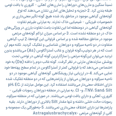
نسبتاً سنگین و مارن‌های دوراهان را مارن‌های آهکی – کلروری با بافت لومی
طبقه بندی کرد. 2-تجزیه و تحلیل‌های آماری نشان می‌دهند که نوع
گونه‌های گیاهی موجود در مناطق یاد شده هیچ گونه تأثیر معنی‌داری بر
خصوصیات فیزیکی – شیمیایی خاک ندارند. به عبارتی علیرغم تفاوت
گونه‌های گیاهی در دومنطقه اما این تفاوت باعث تفاوت بارزی در ویژگی‌های
خاک در دو منطقه نشده است. 3-بر اساس میزان تراکم گونه‌های مرتعی
موجود در مناطق مطالعه شده و بر اساس فراوانی این گونه‌ها، 2 تیپ گیاهی
متفاوت در دو ناحیه سبزکوه و دوراهان شناسایی و تفکیک گردید. نکته مهم آن
است که در هر دوتیپ،گونه فراوان و غالب آستراگالوس (As) می‌باشدو بدون
تردید می‌توان این‌گونه مرتعی را سازگارترین گونه گیاهی در نواحی تحت
پوشش سازند‌های مارنی در نظر گرفت. گونه غالب دوم را دافنه (Da) به خود
اختصاص می‌دهد که با فراوانی کمتر از آستراگالوس در تمام سطح پهنه‌ها خود
نمایی می‌کند. 4-در ارزیابی نیاز رویشگاهی گونه‌های گیاهی موجود در دو
ناحیه سبزکوه و دوراهان می‌توان از پارامترهایی که در دو منطقه تفکیک شده
دارای اختلاف معنی‌دار می‌باشند استفاده کرد. این عوامل عبارتند از pH، EC،
TNV، Sand، Silt، و- Cl. به عبارتی در منطقه دوراهان رسوبات قلیایی –
کلروری، آهکی و دارای بافت لومی می‌باشند. در صورتی که در منطقه سبزکوه،
رسوبات حالت خنثی داشته و تنها مقدار Silt بالاتری از دوراهان دارند. بقیه
پارامترها نیز دارای اختلاف معنی‌داری نمی‌باشند. 5-به‌طورکلی یک مجموعه و
کلنی از گونه‌های مرتعی Astragalusbrachycalyx-