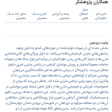
همکاران پژوهشگر
محل
نام و نام
اشتغال
رشته و گرایش
آخرین مدرک
محل اخذ مدرک
خانوادگی
فعلی
تحصیلی
تحصیلی
تحصیلی
چکیده پژوهش
بخش عمده ای از رسوبات تولیدشده در حوزه‌های آبخیز به دلیل وجود
رخنمون‌های مارنی فرسایش‌یافته می‌باشد. به دلیل ویژگی‌های کانی‌شناختی
مارن‌ها و تمرکز کانی‌های رسی نفوذناپذیر در پیکره این نوع سنگ‌ها و رسوبات
حاصله، معمولاً استقرار و رویش پوشش گیاهی در اراضی مارنی امری دشوار
به‌نظر می‌رسد. با این‌حال در برخی مناطق به طرز شگفت‌انگیزی می‌توان
پوششی متراکم از گونه‌های مرتعی را ملاحظه نمود که سبب پایداری خاک
وکنترل نرخ رسوب‌زایی اراضی مارنی شده اند. به‌نظر می‌رسد که برخی از
خصوصیات فیزیکی و شیمیایی مارن‌ها از دلایل اصلی ایجاد چنین پوششی در
مناطق تحت پوشش سازندهای مارنی ‌باشد. اين تحقيق با هدف بررسی دقيق
و سيستماتيک گونه‌هاي گياهي و تعيين نياز رويشگاهي و نیز نقش حفاظتی
آن‌ها در دو منطقه سبزکوه و دوراهان در شهرستان بروجن استان چهارمحال و
بختیاری به مرحله اجرا درآمد. بدین منظور 65 نمونه نهشته مارنی از دو