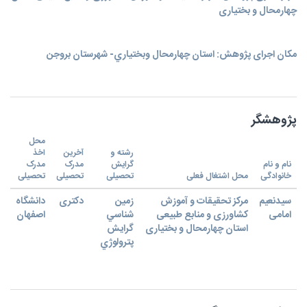
چهارمحال و بختیاری
مکان اجرای پژوهش: استان چهارمحال وبختياري- شهرستان بروجن
پژوهشگر
محل
رشته و
آخرین
اخذ
نام و نام
گرایش
مدرک
مدرک
خانوادگی
محل اشتغال فعلی
تحصیلی
تحصیلی
تحصیلی
سیدنعیم
مرکز تحقیقات و آموزش
زمين
دکتری
دانشگاه
امامی
کشاورزی و منابع طبیعی
شناسي
اصفهان
استان چهارمحال و بختیاری
گرايش
پترولوژي