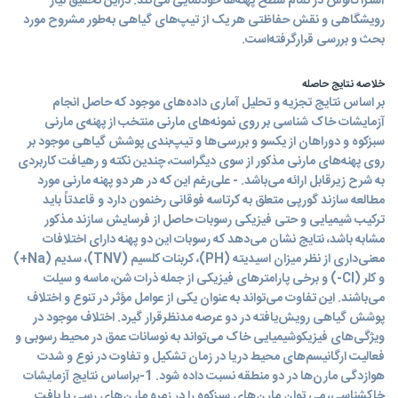
آستراگالوس در تمام سطح پهنه‌ها خود‌نمایی می‌کند. دراین تحقیق نیاز
رویشگاهی و نقش حفاظتی هر یک از تیپ‌های گیاهی به‌طور مشروح مورد
بحث و بررسی قرارگرفته‌است.
خلاصه نتایج حاصله
بر اساس نتایج تجزیه و تحلیل آماری داده‌های موجود که حاصل انجام
آزمایشات خاک شناسی بر روی نمونه‌های مارنی منتخب از پهنه‌ی مارنی
سبزکوه و دوراهان از یکسو و بررسی‌ها و تیپ‌بندی پوشش گیاهی موجود بر
روی پهنه‌های مارنی مذکور از سوی دیگراست، چندین نکته و رهیافت کاربردی
به شرح زیرقابل ارائه می‌باشد. - علی‌رغم این که در هر دو پهنه مارنی مورد
مطالعه سازند گورپی متعلق به کرتاسه فوقانی رخنمون دارد و قاعدتاً باید
ترکیب شیمیایی و حتی فیزیکی رسوبات حاصل از فرسایش سازند مذکور
مشابه باشد، نتایج نشان می‌دهد که رسوبات این دو پهنه دارای اختلافات
معنی‌داری از نظر میزان اسیدیته (PH)، کربنات کلسیم (TNV)، سدیم (Na+)
و کلر (Cl-) و برخی پارامترهای فیزیکی از جمله ذرات شن، ماسه و سیلت
می‌باشند. این تفاوت می‌تواند به عنوان یکی از عوامل مؤثر در تنوع و اختلاف
پوشش گیاهی رویش‌یافته در دو عرصه مدنظرقرار گیرد. اختلاف موجود در
ویژگی‌های فیزیکوشیمیایی خاک می‌تواند به نوسانات عمق در محیط رسوبی و
فعالیت ارگانیسم‌های محیط دریا در زمان تشکیل و تفاوت در نوع و شدت
هوازدگی مارن‌ها در دو منطقه نسبت داده شود. 1-براساس نتایج آزمایشات
خاکشناسی، می توان مارن‌های سبزکوه را در زمره مارن‌های رسی با بافت