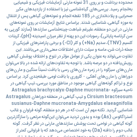
محدوده برداشت و بر روی 31 نمونه مارنی آزمایشات فیزیکی و شیمیایی
به‌انجام رسید. بررسی‌های گیاه‌شناسی نیز با استفاده از بازدیدهای مکرر
صحرایی و پلات‌اندازی در 185 نقطه انجام و نمونه‌های گیاهی پس از انتقال
به موزه گیاهی، شناسایی شدند. براساس نتایج آزمایشات بر روی نمونه‌های
مارنی در این دو منطقه، علیرغم شباهت چینه‌شناسی سازندها (سازند گورپی به
سن کرتاسه پایانی)، رسوبات این دو پهنه از نظر میزان اسیدیته (pH)، کربنات
کلسیم (TNV)، سدیم (Na+) و کلر (Cl-) و برخی پارامترهای فیزیکی از
جمله ذرات شن، ماسه و سیلت دارای اختلافات معنی‌داری می‌باشند. این
تفاوت می‌تواند به عنوان یکی از عوامل مؤثر در تنوع و اختلاف پوشش گیاهی
رویش‌یافته در دو عرصه باشد. با توجه به تفاوت‌های ارائه شده در بالا می‌توان
مارن‌های سبزکوه را در زمره مارن‌های رسی با بافت نسبتاً سنگین و مارن‌های
دوراهان را مارن‌های آهکی – کلروری با بافت لومی طبقه‌بندی کرد. بر اساس
نوع و تراکم گونه‌های گیاهی موجود در مناطق مورد بررسی، تیپ گیاهی در
ناحیه سبزکوه Astragalus brachycalyx-Daphne mucronata-
Cirsium bracteosum و تیپ گیاهی در منطقه دوراهان Astragalus
susianus-Daphne mucronata-Amygdalus elaeagnifolia
شناسایی گردید. نکته مهم آن است که در هر دو منطقه، گونه فراوان و غالب
آستراگالوس (As) بوده و بدون تردید می‌توان این‌گونه مرتعی را سازگارترین
گونه گیاهی در نواحی تحت پوشش سازندهای مارنی در نظر گرفت. گونه
غالب دوم را دافنه (Da) به خود اختصاص می‌دهد که با فراوانی کمتر از