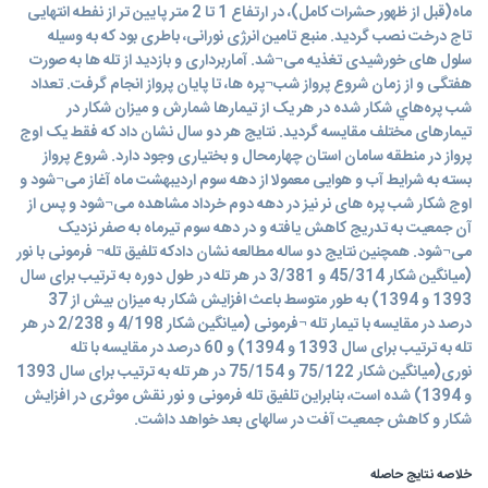
ماه(قبل از ظهور حشرات کامل)، در ارتفاع 1 تا 2 متر پایین تر از نفطه انتهایی
تاج درخت نصب گردید. منبع تامین انرژی نورانی، باطری بود که به وسیله
سلول های خورشیدی تغذیه می¬شد. آماربرداری و بازدید از تله ها به صورت
هفتگی و از زمان شروع پرواز شب¬پره ها، تا پایان پرواز انجام گرفت. تعداد
شب پره‌هاي شکار شده در هر یک از تیمارها شمارش و میزان شکار در
تیمارهای مختلف مقایسه گردید. نتایج هر دو سال نشان داد که فقط یک اوج
پرواز در منطقه سامان استان چهارمحال و بختیاری وجود دارد. شروع پرواز
بسته به شرایط آب و هوایی معمولا از دهه سوم اردیبهشت ماه آغاز می¬شود و
اوج شکار شب پره های نر نیز در دهه دوم خرداد مشاهده می¬شود و پس از
آن جمعیت به تدریج کاهش یافته و در دهه سوم تیرماه به صفر نزدیک
می¬شود. همچنین نتایج دو ساله مطالعه نشان دادکه تلفیق تله¬ فرمونی با نور
(میانگین شکار 45/314 و 3/381 در هر تله در طول دوره به ترتیب برای سال
1393 و 1394) به طور متوسط باعث افزایش شکار به میزان بیش از 37
درصد در مقایسه با تیمار تله ¬فرمونی (میانگین شکار 4/198 و 2/238 در هر
تله به ترتیب برای سال 1393 و 1394) و 60 درصد در مقایسه با تله
نوری(میانگین شکار 75/122 و 75/154 در هر تله به ترتیب برای سال 1393
و 1394) شده است، بنابراین تلفیق تله فرمونی و نور نقش موثری در افزایش
شکار و کاهش جمعیت آفت در سالهای بعد خواهد داشت.
خلاصه نتایج حاصله