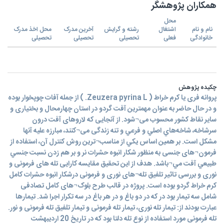
همکاران پژوهشگر
محل
نام و نام
اشتغال
رشته و گرایش
آخرین مدرک
محل اخذ مدرک
خانوادگی
فعلی
تحصیلی
تحصیلی
تحصیلی
چکیده پژوهش
پروانه فری یا کرم خراط ( Zeuzera pyrina L. ) از جمله آفات چوپخوار بوده
و در حال حاضر به عنوان مهمترین آفت گردو در استان چهارمحال و بختیاری و
سایر نقاط کشور محسوب می¬شود. از آنجایی که لاروهای آفت درون
سرشاخه، شاخه‌هاي اصلي و فرعي و تنه زندگی می¬کنند، مبارزه علیه آنها
مشکل است. بر همين اساس يكي از مناسب¬ترين روش کنترل آن، استفاده از
فرمون¬های جنسی به منظور شكار انبوه حشرات نر و بر هم زدن نسبت جنسي
طبيعي آفت مي¬باشد. هدف از این تحقیق مقایسه کارایی تله های فرمونی و
نوری و بررسی تاثیر تلفیق تله¬های نوری و فرمونی درشکار انبوه حشرات کامل
کرم خراط گردو بوده است. پروژه در قالب طرح بلوک¬های کامل تصادفی
شامل سه تیمار بود در که در دو باغ و در هر باغ در سه تکرار اجرا شد. تیمارها
عبارت بودند از: تیمار تله نوری، تیمار تله فرمونی و تیمار تلفیق تله فرمونی و نور.
تله فرمونی مورد استفاده از نوع تله دلتا بود که در تاریخ 20 ارديبهشت