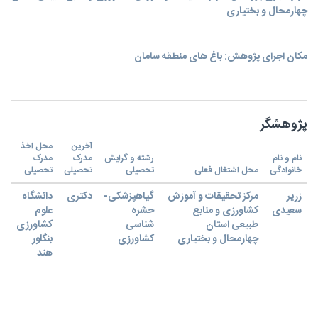
چهارمحال و بختیاری
مکان اجرای پژوهش: باغ های منطقه سامان
پژوهشگر
آخرین
محل اخذ
نام و نام
رشته و گرایش
مدرک
مدرک
خانوادگی
محل اشتغال فعلی
تحصیلی
تحصیلی
تحصیلی
زریر
مرکز تحقیقات و آموزش
گیاهپزشکی-
دکتری
دانشگاه
سعیدی
کشاورزی و منابع
حشره
علوم
طبیعی استان
شناسی
کشاورزی
چهارمحال و بختیاری
کشاورزی
بنگلور
هند