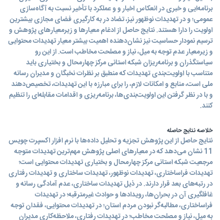
برنامه‌ایی و خبری در انعکاس اخبار و و عملکرد با تأخیر نسبت به آگاه‌سازی
عمومی؛ و در تهدیدات نوظهور نیز، تضاد در به کارگیری فضای مجازی بیشترین
اولویت را دارا هستند. نتایج حاصل از ادغام معیارها و زیرمعیارهای پژوهش و
ترسیم نمودار حساسیت نیز نشان‌دهنده اهمیت بیشتر معیار تهدیدات محتوایی
و زیرمعیار عدم توجه به میل، نیاز و مصلحت مخاطب است. از این رو
سیاستگذران و برنامه‌ریزان شبکه استانی مرکز چهارمحال و بختیاری باید
متناسب با اولویت‌بندی تهدیدات که منطبق بر نظرات نخبگان و مدیران رسانه
ملی است، منابع و امکانات لازم، را برای مبارزه با این تهدیدات، تخصیص‌دهند
و با در نظر گرفتن این اولویت‌بندی‌ها، برنامه‌ریزی و اقدامات مقابله‌ای را تنظیم
کنند.
خلاصه نتایج حاصله
نتایج حاصل از این پژوهش تجزیه و تحلیل داده‌ها با نرم افزار اکسپرت چویس
11 نشان می‌دهد که در معیارهای اصلی پژوهش مهم‌ترین تهدیدات متوجه
مرجعیت شبکه استانی مرکز چهارمحال و بختیاری تهدیدات محتوایی است؛
تهدیدات فراساختاری، تهدیدات نوظهور، تهدیدات ساختاری و تهدیدات رفتاری
در رتبه‌های بعد قرار دارند. در ذیل تهدیدات ساختاری، عدم آمادگی رسانه و
غافلگیری آن در بحرا‌ن‌ها، رویدادها و حوادث غیرمترقبه؛ در تهدیدات
فراساختاری، مطالبه‌گر نبودن مردم استان؛ در تهدیدات محتوایی، فقدان توجه
به میل، نیاز و مصلحت مخاطب؛ در تهدیدات رفتاری، ملاحظه‌کاری مدیران