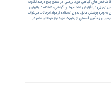
 لحاظ شاخص‌هاي گياهي مورد بررسي، در سطح پنج درصد تفاوت
ابل توجهي در افزايش شاخص‌هاي گياهي نداشته‌اند. بنابراين
ن به ويژه پوشش عايق، بدون استفاده از مواد ابرجاذب مي‌تواند
ران و تأمين قسمتي از رطوبت مورد نياز درختان مثمر در