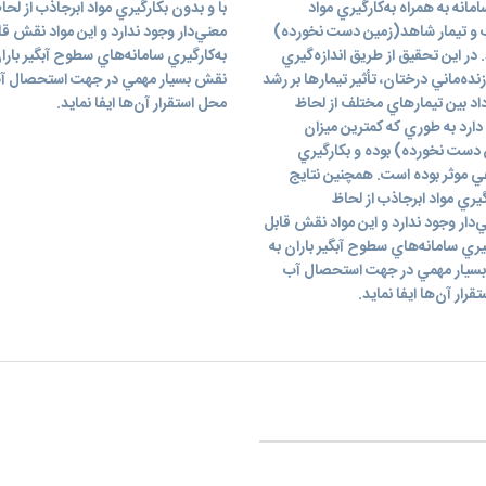
نه به همراه به‌کارگيري مواد
با و بدون بکارگيري مواد ابرجاذب از
ذب و تيمار شاهد(زمين دست نخورده)
معني‌دار وجود ندارد و اين مواد نقش ق
در اين تحقيق از طريق اندازه‌گيري
به‌کارگيري سامانه‌هاي سطوح آبگير بارا
ماني درختان، تأثير تيمارها بر رشد
نقش بسيار مهمي در جهت استحصال آب با
اد بين تيمارهاي مختلف از لحاظ
محل استقرار آن‌ها ايفا ‌نمايد.
ارد به طوري که کمترين ميزان
دست نخورده) بوده و بکارگيري
ي موثر بوده است. همچنين نتايج
يري مواد ابرجاذب از لحاظ
ر وجود ندارد و اين مواد نقش قابل
يري سامانه‌هاي سطوح آبگير باران به
ش بسيار مهمي در جهت استحصال آب
ار آن‌ها ايفا ‌نمايد.