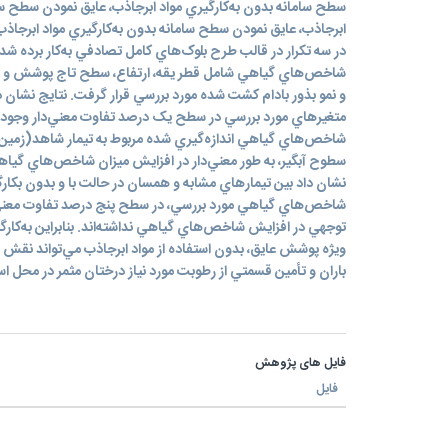
سطح سامانه بدون به‌کارگيري مواد ابرجاذب، عايق نمودن سطح ساما
ابرجاذب، عايق نمودن سطح سامانه بدون به‌کارگيري مواد ابرجا
در سه تكرار در قالب طرح بلوک‌هاي کامل تصادفي به‌کار برده شد. 
شاخص‌هاي گياهي شامل قطر يقه، ارتفاع، سطح تاج پوشش و زنده‌
و نمو بذور بادام کشت شده مورد بررسي قرار گرفت. نتايج نشان د
متغيرهاي مورد بررسي در سطح يک درصد تفاوت معني‌دار وجود د
شاخص‌هاي گياهي اندازه‌گيري شده مربوط به تيمار شاهد(زمين 
سطوح آبگير، به طور معني‌دار در افزايش ميزان شاخص‌هاي گياه
نشان داد بين تيمارهاي مشابه و همسان در حالت با و بدون بکارگ
شاخص‌هاي گياهي مورد بررسي، در سطح پنج درصد تفاوت معني‌دا
توجهي در افزايش شاخص‌هاي گياهي نداشته‌اند. بنابراين به‌کارگ
ويژه پوشش عايق، بدون استفاده از مواد ابرجاذب مي‌تواند نق
باران و تأمين قسمتي از رطوبت مورد نياز درختان مثمر در محل استقر
فایل های پژوهش
فایل