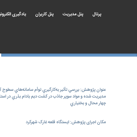
پرتال
پنل مدیریت
پنل کاربران
یادگیری الکترون
عنوان پژوهش: بررسي تأثير به‌كارگيري توأم سامانه‌هاي سطوح آب
مديريت شده و مواد سوپر جاذب در کشت ديم بادام بذري در است
چهار محال و بختياري
مکان اجرای پژوهش: ایستگاه قلعه غارک شهرکرد