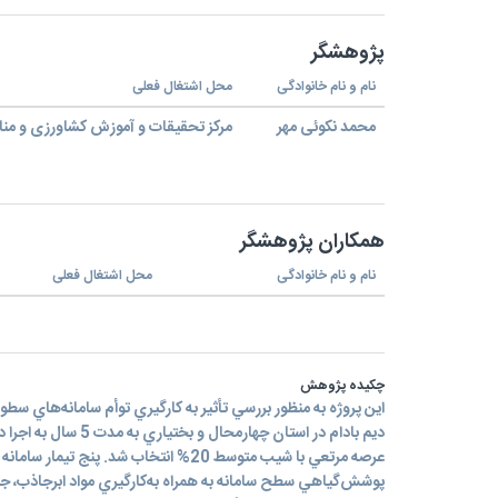
پژوهشگر
نام و نام خانوادگی
محل اشتغال فعلی
محمد نکوئی مهر
مرکز تحقیقات و آموزش کشاورزی و منا
همکاران پژوهشگر
نام و نام خانوادگی
محل اشتغال فعلی
چکیده پژوهش
اين پروژه به منظور بررسي تأثير به کارگيري توأم سامانه‌هاي سطو
ديم بادام در استان چهارمحا
عرصه مرتعي با شيب متوسط 20% انتخاب شد. پنج 
پوشش‌گياهي سطح سامانه به همراه به‌کارگيري مواد ابرجاذب، 