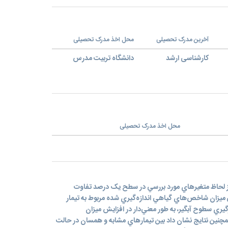
آخرین مدرک تحصیلی
محل اخذ مدرک تحصیلی
کارشناسی ارشد
دانشگاه تربيت مدرس
محل اخذ مدرک تحصیلی
از لحاظ متغيرهاي مورد بررسي در سطح يک درصد تفاوت
ن ميزان شاخص‌هاي گياهي اندازه‌گيري شده مربوط به تيمار
ري سطوح آبگير، به طور معني‌دار در افزايش ميزان
نين نتايج نشان داد بين تيمارهاي مشابه و همسان در حالت