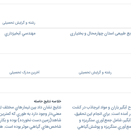
رشته و گرایش تحصیلی
بع طبیعی استان چهارمحال و بختیاری
مهندسي آبخيزداري
رشته و گرایش تحصیلی
آخرین مدرک تحصیلی
خلاصه نتایج حاصله
ح آبگير باران و مواد ابرجاذب در کشت
نتايج نشان داد بين تيمارهاي مختلف 
ل و بختياري به مدت 5 سال به اجرا در آمده است. براي انجام اين تحقيق،
معني‌دار وجود دارد به طوري که کمتري
تيمار سامانه آبگير، شامل جمع‌آوري سنگريزه و
شاهد(زمين دست نخورده) بوده و بکارگي
جمع‌آوري سنگريزه و پوشش‌گياهي
شاخص‌هاي گياهي موثر بوده است. همچ