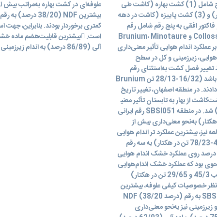
سه تکرار اجرا شد. فاکتور عمودی به عامل فصل کاشت با سه سطح شامل (1) کشت بهاره (کاشت طی
دهه سوم فروردین)، (2) کشت تابستانه (کاشت در دهه دوم تیر) و (3) کشت پاییزه (کاشت در دهه
به پنج رقم شامل رقم SBSI051 و چهار رقم خارجی (شامل Jamon،
کمتری برخوردار بودند. بنابراین، جهت ا
Brunium، Minotaure و Collosse) اختصاص داشت. هر کرت شامل سه ردیف کاشت به طول ده
 عملکرد اندام هوایی تأثیر معنی‌داری
آلی (86/89 درصد) به اندام زیرزمینی رقم Minotaure تعلق داشت.
 هوایی، زیرزمینی و کل در سطح
 تغییر فصل کشت به‌استثنای رقم
Brunium که توانست با انطباق خود بیشترین تولید را در هر سه فصل داشته باشد (16/32-28/13 تن
دادند. در منطقه اصفهان، تغییر تاریخ
کاشت از بهار به تابستان تأثیر معنی‎داری بر عملکرد تر و خشک علوفه نگذاشت. این درحالی بود که کاشت
رقم ایرانی SBSI051 منجر به تولید بیشترین عملکرد ماده خشک (19/71 تن در هکتار) شد. در منطقه
ر اندام هوایی در کشت تابستانه (90/28 تن در هکتار) به‌نحو معنی‌داری بیش از
وردمطالعه نیز، بیشترین عملکرد تر اندام هوایی
(44/28-78/23 تن در هکتار) به سه رقم Brunium، Minotaure و Collosse تعلق داشت. در
ج درصد روی عملکرد خشک اندام هوایی
ه‌نحوی بود که عملکرد خشک اندام‌هوایی
و عملکرد تر اندام زیرزمینی چغندر علوفه‌ای در کشت بهاره (به‌ترتیب 45/3 و 29/65 تن در هکتار)
تانه بود. از نقطه‌نظر خصوصیات کیفی علوفه، بیشترین
NDF (38/20 درصد) به رقم SBSI051 تعلق داشت و بقیه رقم‌ها به‌نحو معنی‌داری از NDF کمتری
زیرزمینی نیز به‌نحو معنی‌داری