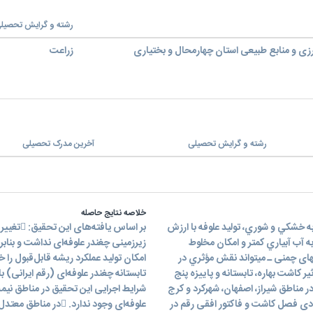
رشته و گرایش تحصیل
زی و منابع طبیعی استان چهارمحال و بختیاری
زراعت
رشته و گرایش تحصیلی
آخرین مدرک تحصیلی
خلاصه نتایج حاصله
مقاومت به خشکي و شوري، توليد علوفه با ارزش
بر اساس 
د مطمئن، نياز به آب آبياري کمتر و امکان مخلوط
زیرزمینی چغندر علوفه‌ای نداشت و بنا
کردن آن با ساير گياهان علوفه‪اي ـ مثل ذرت علوفه‪اي و انواع علف‪های چمنی ـ مي‪تواند نقش مؤثري در
یر کاشت بهاره، تابستانه و پاییزه پنج
غندر علوفه‌ای به مدت دو سال (96-1395 و 97-1396) در مناطق شیراز، اصفهان، شهرکرد و کرج
شرایط اجرایی این تحقیق در مناطق نیم
ودی فصل کاشت و فاکتور افقی رقم در
علوفه‌ای وجود ندارد.