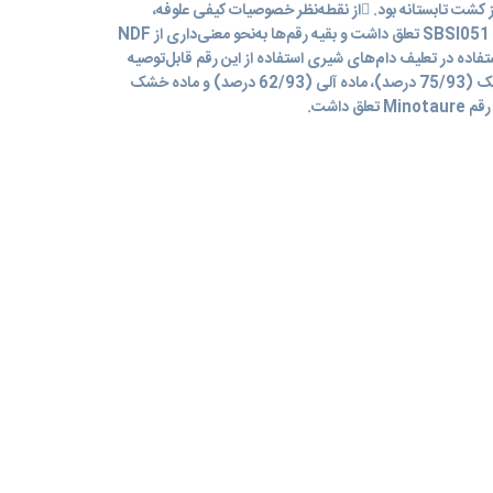
علوفه‌ای در کشت بهاره به‌مراتب بیش از کشت تابستانه بود. از نقطه‌نظر خصوصیات کیفی علوفه،
بیشترین NDF (38/20 درصد) به رقم SBSI051 تعلق داشت و بقیه رقم‌ها به‌نحو معنی‌داری از NDF
ستفاده در تعلیف دام‌های شیری استفاده از این رقم قابل‌توصیه
است. بیشترین قابلیت‌هضم ماده خشک (75/93 درصد)، ماده آلی (62/93 درصد) و ماده خشک