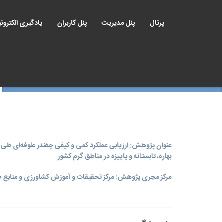
پرتال
پنل مدیریت
پنل کاربران
یادگیری الکترون
عنوان پژوهش: ارزیابی عملکرد کمی و کیفی چغندر علوفه‌ای ط
بهاره، تابستانه و پاییزه در مناطق گرم کشور
مرکز مجری پژوهش: مرکز تحقیقات و آموزش کشاورزی و منابع ط