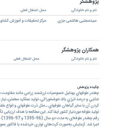
پژوهشگر
نام و نام خانوادگی
محل اشتغال فعلی
سیدمجتبی هاشمی جزی
مرکز تحقیقات و آموزش کشاور
همکاران پژوهشگر
نام و نام خانوادگی
محل اشتغال فعلی
چکیده پژوهش
چغندر علوفه‪اي به‪دليل خصوصيات ارزشمند زراعي مانند 
غذايي و درصد انرژي بالا، خوش‪خوراکي، توليد عملکر
توليد علوفه موردنياز کشور ايفا کند. این مطالعه با هدف ارزیابی تأث
رقم چ
اجرا شد. آزمایش به‌صورت کرت‌های نواری خردشده با فاکتور عم