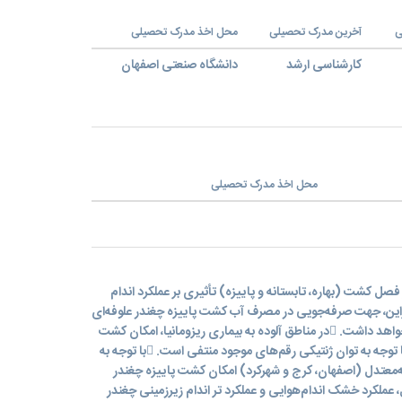
ی
آخرین مدرک تحصیلی
محل اخذ مدرک تحصیلی
کارشناسی ارشد
دانشگاه صنعتی اصفهان
محل اخذ مدرک تحصیلی
یافته‌های این تحقیق: تغییر فصل کشت (بهاره، تابستانه و پاییزه) تأثیری بر عملکرد اندام
براین، جهت صرفه‌جویی در مصرف آب کشت پاییزه چغندر علوفه‌ای
امکان تولید عملکرد ریشه قابل‌قبول را خواهد داشت. در مناطق آلوده به بیماری ریزومانیا، امکان کشت
تابستانه چغندر علوفه‌ای (رقم ایرانی) با توجه به توان ژنتیکی رقم‌های موجود منتفی است. با توجه به
ه‌معتدل (اصفهان، کرج و شهرکرد) امکان کشت پاییزه چغندر
 در مناطق معتدل، عملکرد خشک اندام‌هوایی و عملکرد تر اندام زیرزمینی چغندر