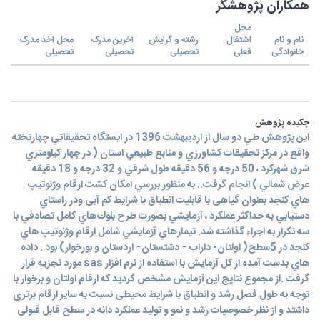
همکاران پژوهشگر
محل
نام و نام
اشتغال
رشته و گرایش
آخرین مدرک
محل اخذ مدرک
خانوادگی
فعلی
تحصیلی
تحصیلی
تحصیلی
چکیده پژوهش
اين پژوهش طي دو سال از اردیبهشت 1396 در ايستگاه تحقيقاتي چهارتخته
واقع در مركز تحقيقات كشاورزي و منابع طبيعي استان ( در چهار كيلومتري
شرق شهركرد ، 50 درجه و 56 دقيقه طول شرقي و 32 درجه و 18 دقيقه
عرض شمالي ) انجام گرفت.. به منظور بررسي امکان کشت ارقام وژنوتيپ
هاي کنجد بعنوان گیاهی با قابلیت انطباق با شرایط کم آبی ودر راستاي
دستيابي به حداكثر عملكرد ، آزمايشي بصورت طرح بلوك‌هاي كامل تصادفي با
سه تكرار به اجراء گذاشته شد. تيمارهاي آزمايشي شامل ارقام وژنوتيپ هاي
کنجد در 5سطح( اولتان- داراب – دشتستان– اردستان و بورخوار) بود . داده
هاي بدست آمده از كل آزمايش با استفاده از نرم افزار sas مورد تجزيه قرار
گرفت .از مجموع نتایج این آزمایش مشخص گردید که ارقام اولتان و برخوار با
توجه به طول فصل رشد و انطباق با شرایط محیطی نسبت به سایر ارقام برتری
داشتد و از نظر خصوصیات رشد و نمو و تولید عملکرد دانه در سطح قابل قبولی