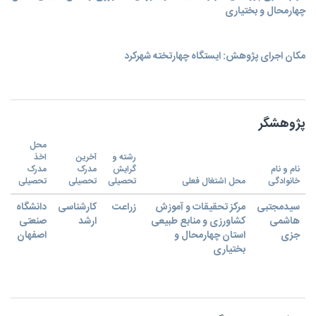
چهارمحال و بختیاری
مکان اجرای پژوهش: ایستگاه چهارتخته شهرکرد
پژوهشگر
محل
رشته و
آخرین
اخذ
نام و نام
گرایش
مدرک
مدرک
خانوادگی
محل اشتغال فعلی
تحصیلی
تحصیلی
تحصیلی
سیدمجتبی
مرکز تحقیقات و آموزش
زراعت
کارشناسی
دانشگاه
هاشمی
کشاورزی و منابع طبیعی
ارشد
صنعتی
جزی
استان چهارمحال و
اصفهان
بختیاری