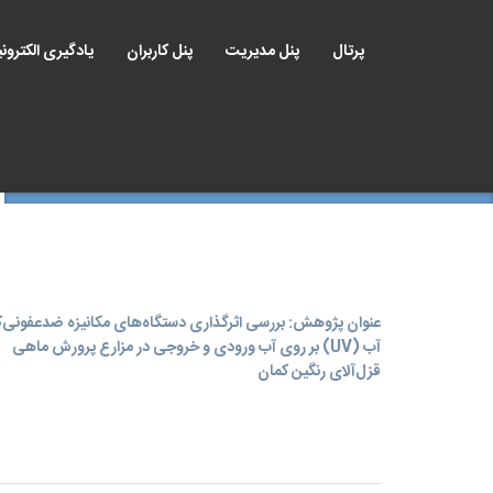
پرتال
پنل مدیریت
پنل کاربران
یادگیری الکترون
عنوان پژوهش: بررسی اثرگذاری دستگاه‌های مکانیزه ضدعفونی‌ک
آب (UV) بر روی آب ورودی و خروجی در مزارع پرورش ماهی
قزل‌آلای رنگین کمان