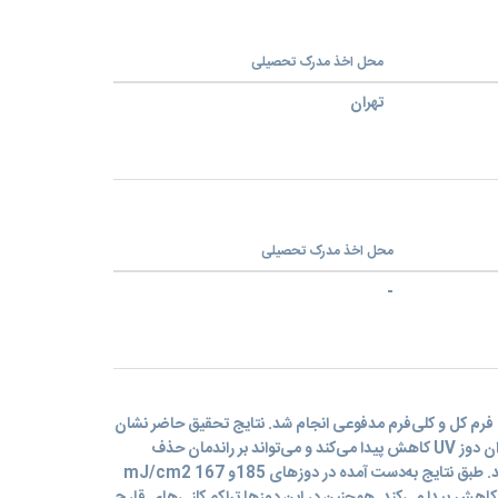
محل اخذ مدرک تحصیلی
تهران
محل اخذ مدرک تحصیلی
-
فرم کل و کلی‌فرم مدفوعی انجام شد. نتایج تحقیق حاضر نشان
داد با افرایش دبی آب و کدورت آب میزان دوز UV کاهش پیدا می‌کند و می‌تواند بر راندمان حذف
میکروارگانیسم‌های هدف تاثیرگذار باشد. طبق نتایج به‌دست آمده در دوزهای 185و 167 mJ/cm2