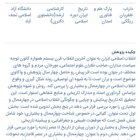
داراب
پارک علم و
تاریخ
کارشناسی
دانشگاه آزاد
ظفریان
فناوری
ایران دوره
ارشد(دانشجوی
اسلامی نجف
ریگکی
استان
اسلامی
دکتری)
آباد
چکیده پژوهش
انقلاب اسلامی ایران به عنوان آخرین انقلاب قرن بیستم همواره کانون توجه
سیاست مداران، صاحب نظران علوم اجتماعی، مورخان، مردم و گروه های
مختلف در جهان بوده است اثر پیش رو حاصل چهار سال پژوهش و واکاوی
موضوع است و برآن است تا به شیوه ای توصیفی روند شکل گیری و وقوع
انقلاب اسلامی در چهارمحال و بختیاری را بررسی کند. روش و شیوه پژوهش
براساس گردآوری اسناد و مدارک تاریخی و منابع شفاهی استوار است. این
تحقیق که تاریخ پیدایش و چرایی و چگونگی انقلاب اسلامی در چهارمحال و
بختیاری را مورد بررسی قرار می دهد در پنج بخش تدوین شده است. بخش
اول تحت عنوان: کلیاتی در خصوص شناخت چهارمحال و بختیاری؛ خود شامل
شش فصل است که موقعيّت طبيعى و جغرافيايى، و پيشينه تاريخى
چهارمحال و بختيارى از دوران پیش از تاریخ تا عصر زندیه را مورد بررسی قرار
می دهد. بخش دوم با عنوان: چهارمحال و بختیاری در عصر قاجاریه، تحولات