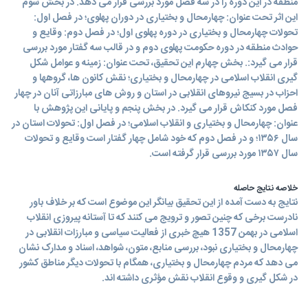
منطقه در این دوره را در سه فصل مورد بررسی قرار می دهد. در بخش سوم
این اثر تحت عنوان: چهارمحال و بختیاری در دوران پهلوی؛ در فصل اول:
تحولات چهارمحال و بختیاری در دوره پهلوی اول؛ در فصل دوم: وقایع و
حوادث منطقه در دوره حکومت پهلوی دوم و در قالب سه گفتار مورد بررسی
قرار می گیرد:. بخش چهارم این تحقیق، تحت عنوان: زمینه و عوامل شکل
گیری انقلاب اسلامی در چهارمحال و بختیاری؛ نقش کانون ها، گروهها و
احزاب در بسیج نیروهای انقلابی در استان و روش های مبارزاتی آنان در چهار
فصل مورد کنکاش قرار می گیرد. در بخش پنجم و پایانی این پژوهش با
عنوان: چهارمحال و بختیاری و انقلاب اسلامی؛ در فصل اول: تحولات استان در
سال ۱۳۵۶؛ و در فصل دوم که خود شامل چهار گفتار است وقایع و تحولات
سال ۱۳۵۷ مورد بررسی قرار گرفته است.
خلاصه نتایج حاصله
نتایج به دست آمده از این تحقیق بیانگر این موضوع است که بر خلاف باور
نادرست برخی که چنین تصور و ترویج می کنند که تا آستانه پیروزی انقلاب
اسلامی در بهمن 1357 هیچ خبری از فعالیت سیاسی و مبارزات انقلابی در
چهارمحال و بختیاری نبود، بررسی منابع، متون، شواهد، اسناد و مدارک نشان
می دهد که مردم چهارمحال و بختیاری، همگام با تحولات دیگر مناطق کشور
در شکل گیری و وقوع انقلاب نقش مؤثری داشته اند.