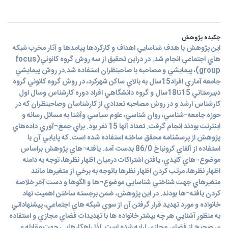
چکیده پژوهش
اين پژوهش با هدف شناسايي اهداف و کارکردها پيامدها و آثار مخرب شبکه
هاي اجتماعي انجام شد. در دراين تحقيق از سه روش گروه کانوني(focus
group)، پيمايشي و مصاحبه با صاحبنظران استفاده شد.در روش پيمايشي
جامعه آماري افراد15سال به بالاي ساکن شهرکرد، در روش گروه کانوني گروه
دبيرستاني 15تا18سال و گروه دانشگاهي افراد دوره کارشناس وسال اول
کارشناس ارشد و در روش مصاحبه تعدادي از کارشناسان وصاحبنظران که در
حوزه جامعه¬شناسي، روان شناسي، علوم سياسي وآشنا به مسائل رسانه و
اينترنت بودند انجام گرفت. تعداد آنها 15 نفر بود. براي جمع¬آوري داده‌هاي
پژوهش از پرسشنامه محقق ساخته استفاده شده است. که پايايي آن با
استفاده از آلفاي کرونباخ 86/0 بدست آمد. يافته¬هاي پژوهش براساس
موضوع¬هاي کليدي، يافتن اشتراکات درميان اظهار نظرها، توجه به دامنه
اظهار نظرها، مرتب کردن اظهار نظرها باتوجه به برخي از متغيرها مانند
متغيرهاي جهت شناختي شناسايي موضوع¬ها و الگوها و دست آخر خلاصه
کردن يافته¬ها بودند. در اين پژوهش، ضمن برجسته ساختن اهميت نهاد
خانواده و مورد تهديد قرار گرفتن آن از سوي شبكه هاي اجتماعي، پيشنهاداتي
به منظور آشنايي هر چه بيشتر خانواده ها با تهديدات فضاي مجازي و استفاده
ي صحيح از فضاي مجازي ارايه شده است. لذا راهكارهايي جهت مقابله و