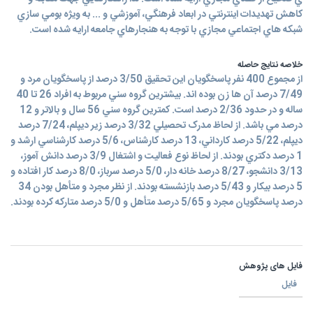
كاهش تهديدات اينترنتي در ابعاد فرهنگي، آموزشي و ... به ويژه بومي سازي
شبكه هاي اجتماعي مجازي با توجه به هنجارهاي جامعه ارايه شده است.
خلاصه نتایج حاصله
از مجموع 400 نفر پاسخگويان اين تحقيق 3/50 درصد از پاسخگويان مرد و
7/49 درصد آن ها زن بوده اند. بيشترين گروه سني مربوط به افراد 26 تا 40
ساله و در حدود 2/36 درصد است. کمترين گروه سني 56 سال و بالاتر و 12
درصد مي باشد. از لحاظ مدرک تحصيلي 3/32 درصد زير ديپلم، 7/24 درصد
ديپلم، 5/22 درصد کارداني، 13 درصد کارشناس، 5/6 درصد کارشناسي ارشد و
1 درصد دکتري بودند. از لحاظ نوع فعاليت و اشتغال 3/9 درصد دانش آموز،
3/13 دانشجو، 8/27 درصد خانه دار، 5/0 درصد سرباز، 8/0 درصد کار افتاده و
5 درصد بيکار و 5/43 درصد بازنشسته بودند. از نظر مجرد و متأهل بودن 34
درصد پاسخگويان مجرد و 5/65 درصد متأهل و 5/0 درصد متارکه کرده بودند.
فایل های پژوهش
فایل