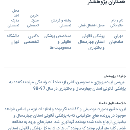
همکاران پژوهشگر
محل
آخرین
اخذ
نام و نام
رشته و گرایش
مدرک
مدرک
خانوادگی
محل اشتغال فعلی
تحصیلی
تحصیلی
تحصیلی
مهران
پزشکی قانونی
متخصص پزشکی
دکتری
دانشگاه
صادقیان
استان چهارمحال
قانونی و
تخصصی
تهران
و بختیاری
مسمومیت ها
چکیده پژوهش
-بررسی اپیدمیولوژی مصدومین ناشی از تصادفات رانندگی مراجعه کننده به
پزشکی قانونی استان چهارمحال و بختیاری در سال 97-98
خلاصه نتایج حاصله
اين تحقيق بصورت توصيفي و گذشته نگر بوده و اطلاعات لازم بر اساس شواهد
موجود در پرونده هاي متوفیانی كه به پزشکی قانونی استان چهارمحال و
بختیاری ارجاع داده شده بودندد گردآوري شد. معیارهای ورود به مطالعه
شامل کلیه متوفیان بودند که پرونده آن ها در اداره کل پزشکی قانونی استان