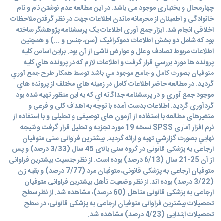
چهارمحال و بختیاری موجود می باشد. در این مطالعه عدم نوشتن نام و نام
خانوادگی و اطمینان از محرمانه ماندن اطلاعات جهت در نظر گرفتن ملاحظات
اخلاقی انجام شد. ابزار جمع آوری اطلاعات یک پرسشنامه پژوهشگر ساخته
بود که شامل دو بخش اطلاعات دموگرافیک (سن، جنس و ...) و همچنین
اطلاعات مربوط تصادف و علل و عوارض ناشی از آن بود. براين اساس كليه
پرونده ها مورد بررسي قرار گرفت و اطلاعات لازم كه در پرونده هاي كليه
متوفیان بصورت كامل و جامع موجود مي باشد توسط همكار طرح جمع آوري
گرديد. در مطالعه حاضر اطلاعات كامل در زمينه هاي مختلف از پرونده هاي
موجود جمع آوري و در پرسشنامه جداگانه اي كه به اين منظور تهيه شده بود
گردآوري گرديد. اطلاعات بدست آمده با توجه به اهداف کلی و فرعی و
متغیرهای مطالعه با استفاده از آزمون های توصیفی و تحلیلی و با استفاده از
نرم افزار آماری SPSS نسخه 19 مورد تجزيه و تحليل قرار گرفت و نتيجه
نهايي بصورت گزارشي تهيه و ارائه گرديد. بیشترین فراوانی سنی متوفیان
ارجاعی به پزشکی قانونی در گروه سنی بالای 45 سال (3/33 درصد) و پس
از آن 25-21 سال (6/13 درصد) بوده است. از نظر جنسیت بیشترین فراوانی
متوفیان ارجاعی به پزشکی قانونی، متوفیان مرد (7/77 درصد) و بقیه زن
(3/22 درصد) بوده اند. از نظر وضعیت تأهل بیشترین فراوانی متوفیان
ارجاعی به پزشکی قانونی متاهل (60 درصد)، مشاهده شد. از نظر سطح
تحصیلات بیشترین فراوانی متوفیان ارجاعی به پزشکی قانونی، در سطح
تحصیلات ابتدایی (4/23 درصد) مشاهده شد.