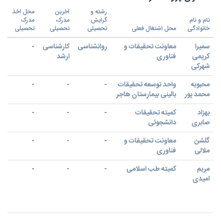
رشته و
آخرین
محل اخذ
نام و نام
گرایش
مدرک
مدرک
خانوادگی
محل اشتغال فعلی
تحصیلی
تحصیلی
تحصیلی
سمیرا
معاونت تحقیقات و
روانشناسی
کارشناسی
-
کریمی
فناوری
ارشد
شهرکی
محبوبه
واحد توسعه تحقیقات
-
-
-
محمد پور
بالینی بیمارستان هاجر
بهزاد
کمیته تحقیقات
-
-
-
صابری
دانشجوئی
گلشن
معاونت تحقیقات و
-
-
-
ملالی
فناوری
مریم
کمیته طب اسلامی
-
-
-
امیدی