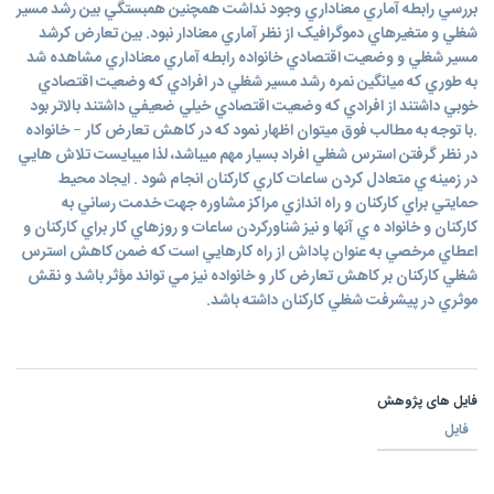
بررسي رابطه آماري معناداري وجود نداشت همچنين همبستگي بين رشد مسير
شغلي و متغيرهاي دموگرافيک از نظر آماري معنادار نبود. بين تعارض کرشد
مسير شغلي و وضعيت اقتصادي خانواده رابطه آماري معناداري مشاهده شد
به طوري که ميانگين نمره رشد مسير شغلي در افرادي که وضعيت اقتصادي
خوبي داشتند از افرادي که وضعيت اقتصادي خيلي ضعيفي داشتند بالاتر بود
.با توجه به مطالب فوق ميتوان اظهار نمود كه در كاهش تعارض كار – خانواده
در نظر گرفتن استرس شغلي افراد بسيار مهم ميباشد، لذا ميبايست تلاش هايي
در زمينه ي متعادل كردن ساعات كاري كاركنان انجام شود . ايجاد محيط
حمايتي براي كاركنان و راه اندازي مراكز مشاوره جهت خدمت رساني به
كاركنان و خانواد ه ي آنها و نيز شناوركردن ساعات و روزهاي كار براي كاركنان و
اعطاي مرخصي به عنوان پاداش از راه كارهايي است كه ضمن كاهش استرس
شغلي كاركنان بر كاهش تعارض كار و خانواده نيز مي تواند مؤثر باشد و نقش
موثري در پيشرفت شغلي کارکنان داشته باشد.
فایل های پژوهش
فایل