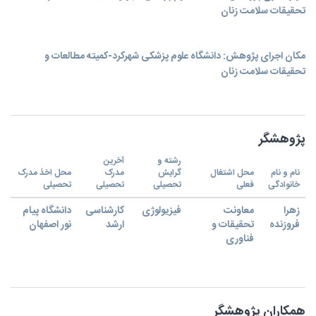
تحقیقات سلامت زنان
مکان اجرای پژوهش: دانشگاه علوم پزشکی شهرکرد-کمیته مطالعات و
تحقیقات سلامت زنان
پژوهشگر
رشته و
آخرین
نام و نام
محل اشتغال
گرایش
مدرک
محل اخذ مدرک
خانوادگی
فعلی
تحصیلی
تحصیلی
تحصیلی
زهرا
معاونت
فیزیولوژی
کارشناسی
دانشگاه پیام
فروزنده
تحقیقات و
ارشد
نور اصفهان
فناوری
همکاران پژوهشگر