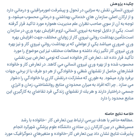
چکیده پژوهش
نيروي انساني نقش به سزايي در تحول و پيشرفت امورمراقبتي و درماني دارد
و از اركان اصلي سازمان هاي خدماتي بهداشتي و درماني محسوب ميشود، و
توجه به آن از سوي صاحب نظران علم مديريت همواره مورد تاكيد قرار گرفته
است. يكي از دلايل توجه به نيروي انساني، لزوم افزايش بهره وري در سازمان
است،تأمين بهداشت رواني نيروي كار از زواياي مختلف، جهت افزايش بهره
وري ضروري ميباشد يكي از عواملي كه بر بهداشت رواني نيروي كار و نيز بهره
وري نيروي كار تأثير زياد داشته و مطالعات مختلف نيز اين موضوع را مورد
تأكيد قرار داده اند ، تعارض كار خانواده است که نوعي تعارض بين نقشي
محسوب شده و از بهره وري نيروي انساني مي كاهد. در تعارض كار و خانواده
فشارهاي حاصل از نقشهاي شغلي و خانوادگي از هر دو طرف يا از برخي جهات
برفرد وارد ميشود. به طوري كه مشاركت درنقش كاري يا خانوادگي را دشوار
مي سازد . چر اكه افراد به ميزان محدودي منابع روانشناختي، زمان و انرژي
جسمي دراختيار دارند و هر يك از نقشهاي زندگي فرد تقاضاي به كارگيري اين
منابع محدود را دارد
خلاصه نتایج حاصله
.مطالعه حاضر با هدف بررسي ارتباط بين تعارض کار –خانواده با رشد
مسيرشغلي در بين کارکنان زن ستادي دانشگاه علوم پزشکي شهرکرد انجام
پذيرفت نتايج نشان داد بين تعارض کار-خانواده و متغيرهاي دموگرافيک مورد