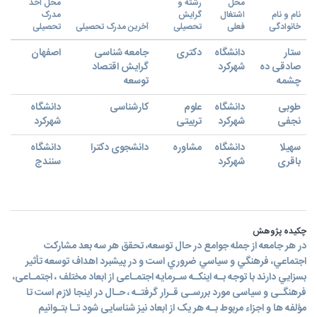
محل
رشته و
محل اخذ
نام و نام
اشتغال
گرایش
مدرک
خانوادگی
فعلی
تحصیلی
آخرین مدرک تحصیلی
تحصیلی
ستار
دانشگاه
دکتری
جامعه شناسی
اصفهان
صادقی ده
شهرکرد
گرایش اقتصاد
چشمه
توسعه
طوبی
دانشگاه
علوم
کارشناسی
دانشگاه
نجفی
شهرکرد
تربیتی
شهرکرد
سهیلا
دانشگاه
مشاوره
دانشجوی دکترا
دانشگاه
باقری
شهرکرد
سنندج
چکیده پژوهش
در هر جامعه از جمله جوامع در حال توسعه، تحقق هر سه بعد مشاركت
اجتماعي، فرهنگي و سياسي ضروري است و در پيشبرد اهداف توسعه تأثير
بسزايي دارند با توجه بـه اینکـه سـرمایه اجتمـاعی از ابعاد مختلف ، اجتمـاعی،
فرهنگـی و سیاسی مورد بررسـی قـرار گرفتـه ، حـال در اینجا لازم است تا
مؤلفه ها و اجزاء مربوط بـه هر یک از ابعاد نیز شناسایی شود تـا بتـوانیم