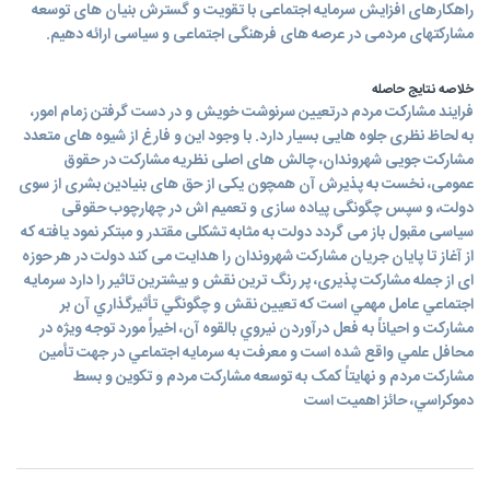
راهکارهای افزایش سرمایه اجتماعی با تقویت و گسترش بنیان های توسعه
مشارکتهای مردمی در عرصه های فرهنگی اجتماعی و سیاسی ارائه دهیم.
خلاصه نتایج حاصله
فرایند مشارکت مردم درتعیین سرنوشت خویش و در دست گرفتن زمام امور،
به لحاظ نظری جلوه هایی بسیار دارد. با وجود این و فارغ از شیوه های متعدد
مشارکت جویی شهروندان، چالش های اصلی نظریه مشارکت در حقوق
عمومی، نخست به پذیرش آن همچون یکی از حق های بنیادین بشری از سوی
دولت، و سپس چگونگی پیاده سازی و تعمیم اش در چهارچوب حقوقی
سیاسی مقبول باز می گردد دولت به مثابه تشکلی مقتدر و مبتکر نمود یافته که
از آغاز تا پایان جریان مشارکت شهروندان را هدایت می کند دولت در هر حوزه
ای از جمله مشارکت پذیری، پر رنگ ترین نقش و بیشترین تاثیر را دارد سرمايه
اجتماعي عامل مهمي است که تعيين نقش و چگونگي تأثيرگذاري آن بر
مشارکت و احياناً به فعل درآوردن نيروي بالقوه آن، اخيراً مورد توجه ويژه در
محافل علمي واقع شده است و معرفت به سرمايه اجتماعي در جهت تأمين
مشارکت مردم و نهايتاً کمک به توسعه مشارکت مردم و تکوين و بسط
دموکراسي، حائز اهميت است