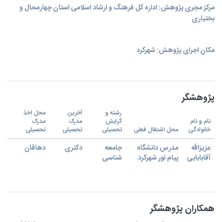
مرکز مجری پژوهش: اداره کل فرهنگ و ارشاد اسلامی استان چهارمحال و
بختیاری
مکان اجرای پژوهش: شهرکرد
پژوهشگر
رشته و
آخرین
محل اخذ
نام و نام
گرایش
مدرک
مدرک
خانوادگی
محل اشتغال فعلی
تحصیلی
تحصیلی
تحصیلی
عزیزالله
مدرس دانشگاه
جامعه
دکتری
دهاقان
آقابابایی
پیام نور شهرکرد
شناسی
همکاران پژوهشگر