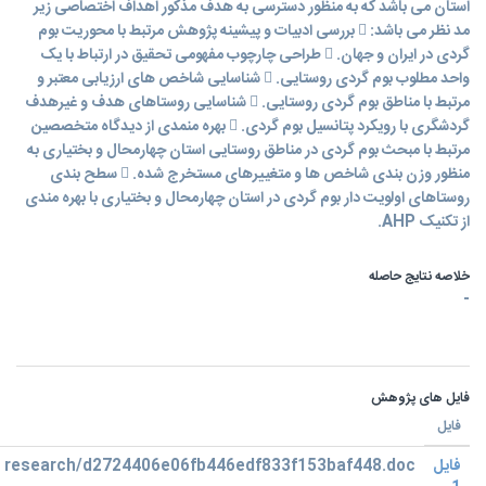
استان می باشد که به منظور دسترسی به هدف مذکور اهداف اختصاصی زیر
مد نظر می باشد:  بررسی ادبیات و پیشینه پژوهش مرتبط با محوریت بوم
گردی در ایران و جهان.  طراحی چارچوب مفهومی تحقیق در ارتباط با یک
واحد مطلوب بوم گردی روستایی.  شناسایی شاخص های ارزیابی معتبر و
مرتبط با مناطق بوم گردی روستایی.  شناسایی روستاهای هدف و غیرهدف
گردشگری با رویکرد پتانسیل بوم گردی.  بهره منمدی از دیدگاه متخصصین
مرتبط با مبحث بوم گردی در مناطق روستایی استان چهارمحال و بختیاری به
منظور وزن بندی شاخص ها و متغییرهای مستخرج شده.  سطح بندی
روستاهای اولویت دار بوم گردی در استان چهارمحال و بختیاری با بهره مندی
از تکنیک AHP.
خلاصه نتایج حاصله
-
فایل های پژوهش
فایل
فایل
research/d2724406e06fb446edf833f153baf448.doc