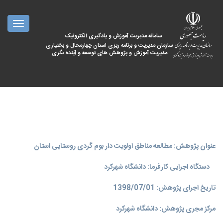
oggle
ation
سامانه مدیریت آموزش و یادگیری الکترونیک
سازمان مدیریت و برنامه ریزی استان چهارمحال و بختیاری
مدیریت آموزش و پژوهش های توسعه و آینده نگری
عنوان پژوهش: مطالعه مناطق اولویت دار بوم گردی روستایی استان
دستگاه اجرایی کارفرما: دانشگاه شهرکرد
تاریخ اجرای پژوهش: 1398/07/01
مرکز مجری پژوهش: دانشگاه شهركرد