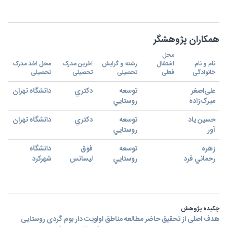
همکاران پژوهشگر
محل
نام و نام
اشتغال
رشته و گرایش
آخرین مدرک
محل اخذ مدرک
خانوادگی
فعلی
تحصیلی
تحصیلی
تحصیلی
علی‌اصغر
توسعه
دكتري
دانشگاه تهران
میرک‌زاده
روستايي
حسين ياد
توسعه
دكتري
دانشگاه تهران
آور
روستايي
زهره
توسعه
فوق
دانشگاه
رحماني فرد
روستايي
ليسانس
شهركرد
چکیده پژوهش
هدف اصلی از تحقیق حاضر مطالعه مناطق اولویت دار بوم گردی روستایی