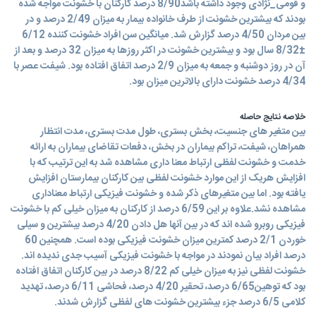
و قومی_نژادی وجود داشته باشد8/90 درصد کارکنان با خشونت مواجه شده
بودند که بیشترین خشونت از طرف خانواده بیمار به میزان 2/49 درصد و در
بین مردان 4/50 درصد گزارش شد. میانگین سن افراد خشونت کننده 6/12
±8/32 سال بود و بیشترین خشونت در اکثر روزها به میزان 32 درصد و بعد از
آن در روز دوشنبه و جمعه به میزان 2/9 درصد اتفاق افتاده بود. شیفت عصر با
4/34 درصد خشونت دارای بالاترین میزان بود.
خلاصه نتایج حاصله
بین متغیر های جنسیت، بخش بستری، طول مدت بستری، مدت انتظار
همراهان، شیفت، تراکم بیماران در بخش، دفعات تقاضای بیماران به ارائه
خدمت و خشونت لفظی ارتباط معنا داری مشاهده شد به این ترتیب که با
افزایش هریک از این موارد خشونت لفظی بین کارکنان بیمارستان افزایش
یافته بود. اما بین متغیرهای ذکر شده و خشونت فیزیکی ارتباط معناداری
مشاهده نشد.علاوه بر این 6/59 درصد از کارکنان به میزان خیلی کم با خشونت
فیزیکی روبرو شده اند که در بین آنها هل دادن 4/20 درصد بیشترین و سیلی
خوردن 2/1 درصد کمترین میزان خشونت فیزیکی بوده است. همچنین 60
درصد افراد بیان نمودند در مواجه با خشونت فیزیکی آسیب جدی ندیده اند.
خشونت لفظی نیز به میزان خیلی کم 8/22 درصد در بین کارکنان اتفاق افتاده
بود که توهین6/65 درصد، تحقیر 4/20 درصد، فحاشی 6/11 درصد، تهدید
کلامی 6/5 درصد جزء بیشترین خشونت های لفظی گزارش شدند.