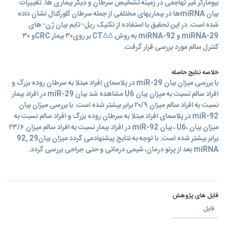
بیومارکر غیر تهاجمی در زمینه تشخیص سرطان و دیگر بیماری ها. تغییرات
بیان miRNAها در بیماریهای مختلفی از جمله سرطان کلورکتال نشان داده
شده است. در این تحقیق با استفاده از تکنیک ریل¬تایم بیان ژن¬های
miRNA-29 و miRNA-92 به روش ∆∆CT بر روی۳۰ بیمار CRCو ۳۰
کنترل سالم مورد بررسی قرار گرفت.
خلاصه نتایج حاصله
با بررسی میزان بیان miR-29 در پلاسمای افراد مبتلا به سرطان روده بزرگ و
افراد سالم نسبت به میزان بیان U6 مشاهده شد بیان miR-29 در افراد بیمار
نسبت به افراد سالم میزان ۲۰/۹ برابر بیشتر شده است. با بررسی میزان بیان
miR-92 در پلاسمای افراد مبتلا به سرطان روده بزرگ و افراد سالم نسبت به
میزان بیان ،U6 ، بیان miR-92 در افراد بیمار نسبت به افراد سالم میزان ۲۳/۶
برابر بیشتر شده است. با توجه به نتایج پیشنهادمی گردد میزان بیان29 ,92
miRNA بعد از پرتو درمان، شیمی درمانی و حتی جراحی بررسی گردد.
فایل های پژوهش
فایل