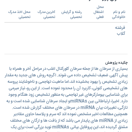
محل
نام و نام
اشتغال
رشته و گرایش
آخرین مدرک
محل اخذ مدرک
خانوادگی
فعلی
تحصیلی
تحصیلی
تحصیلی
فرشته
گلاب
چکیده پژوهش
بسیاری از سرطان ها از جمله سرطان کلورکتال اغلب در مراحل آخر و همراه با
پیش آگهی ضعیف تشخیص داده می شوند. اگرچه روش های جدید به مقدار
زیادی تشخیص را بهبود بخشیده اند، اما ماهیت تهاجمی و ناخوشایند پروسه
های تشخیصی کنونی، کاربرد آن را محدود نموده است. از این رو، نیاز مبرمی
برای شناسایی بیومارکرهای غیر تهاجمی به منظور تشخیص زود هنگام وجود
دارد. اخیرا، ارتباطاتی بین miRNAsو ایجاد سرطان شناسایی شده است و به
تازگی، تغییرات بیان miRNA در سرطان های مختلف گزارش شده است.
همچنین مطالعات اخیر مشخص نموده اند که سرم و پلاسما حاوی مقادیر
زیادی از miRNA های پایدار می باشد که از بافت ها و ارگان های مختلف
مشتق گردیده اند، این پروفایل بیانی miRNAs نوید بزرگی است برای یک