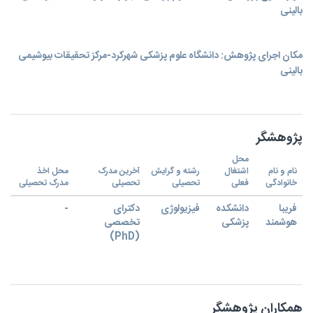
بالینی
مکان اجرای پژوهش: دانشگاه علوم پزشکی شهرکرد-مرکز تحقیقات بیوشیمی
بالینی
پژوهشگر
محل
نام و نام
اشتغال
رشته و گرایش
آخرین مدرک
محل اخذ
خانوادگی
فعلی
تحصیلی
تحصیلی
مدرک تحصیلی
فریبا
دانشکده
فیزیولوژی
دکترای
-
هوشمند
پزشکی
تخصصی
(PhD)
همکاران پژوهشگر