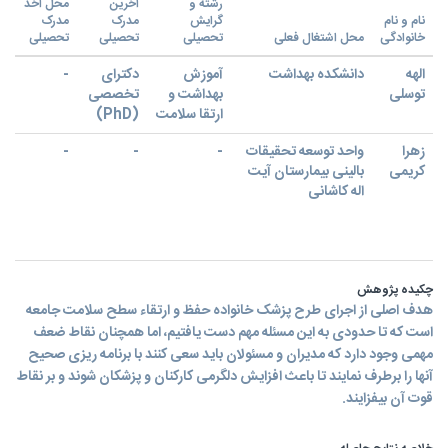
رشته و
آخرین
محل اخذ
نام و نام
گرایش
مدرک
مدرک
خانوادگی
محل اشتغال فعلی
تحصیلی
تحصیلی
تحصیلی
الهه
دانشکده بهداشت
آموزش
دکترای
-
توسلی
بهداشت و
تخصصی
ارتقا سلامت
(PhD)
زهرا
واحد توسعه تحقیقات
-
-
-
کریمی
بالینی بیمارستان آیت
اله کاشانی
چکیده پژوهش
هدف اصلی از اجرای طرح پزشک خانواده حفظ و ارتقاء سطح سلامت جامعه
است که تا حدودی به این مسئله مهم دست یافتیم، اما همچنان نقاط ضعف
مهمی وجود دارد که مدیران و مسئولان باید سعی کنند با برنامه ریزی صحیح
آنها را برطرف نمایند تا باعث افزایش دلگرمی کارکنان و پزشکان شوند و بر نقاط
قوت آن بیفزایند.