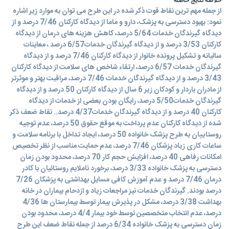
خلاصه نتایج حاصله
از جمله مهم ترین نقاط قوت ذکر شده در این طرح می توان به موارد زیر اشاره
نمود: بهبود دسترسی به پزشک، دارو و ماما از دیدگاه کارکنان 7/46 درصد و از
دیدگاه گیرندگان خدمات 5/64 درصد، کاهش هزینه های درمان از دیدگاه
کارکنان 3/53 درصد و از دیدگاه گیرندگان خدمات6/57 درصد ، معاینات
سالیانه و تشکیل پرونده خانوار از دیدگاه کارکنان 7/46 درصد و از دیدگاه
گیرندگان خدمات 6/57 درصد، ارتقاء شاخص های سلامت از دیدگاه کارکنان
3/43 درصد و از دیدگاه گیرندگان خدمات 7/46 درصد، مراقبت بهتر و موثرتر
از مادران باردار و کودکان زیر 6 سال از دیدگاه کارکنان 50 درصد و از دیدگاه
گیرندگان خدمات5/50 درصد، رایگان بودن بعضی از خدمات از دیدگاه
کارکنان 40 درصد و از دیدگاه گیرندگان خدمات4/37 درصد.. نقاط ضعف ذکر
شده از دیدگاه کارکنان عدم پرداخت به موقع حقوق 50 درصد، عدم توجیه
روستاییان به طرح پزشک خانواده 50 درصد، ایجاد تداخل با برنامه سلامت و
ساعات کاری زیاد پزشکان 7/46 درصد، عدم حمایت مناسب از نظر تخصیص
امکانات رفاهی 40 درصد، افزایش حجم کار 70 درصد، محدود بودن زمان
دسترسی به پزشک خانواده 3/33 درصد، برخورد ناملایم روستائیان با کادر
درمان 7/46 درصد و عدم آموزش کافی مسایل بهداشتی به پزشکان 7/26
درصد بودند. گیرندگان خدمات نیز مراجعات زیاد و ازدحام بیماران در خانه
بهداشت 3/38 درصد، مشکل در پذیرش بیمار توسط بیمارستان ها 4/36
درصد، عدم انتخاب متخصصین توسط خود بیمار 4/4 درصد، محدود بودن
زمان دسترسی به پزشک خانواده 6/34 درصد از جمله نقاط ضعف این طرح