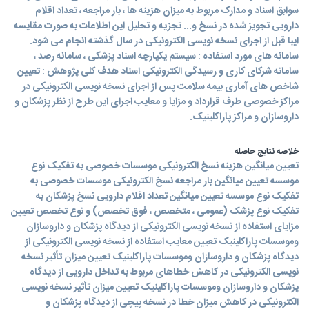
سوابق اسناد و مدارک مربوط به میزان هزینه ها ، بار مراجعه ، تعداد اقلام
دارویی تجویز شده در نسخ و... تجزیه و تحلیل این اطلاعات به صورت مقایسه
ایبا قبل از اجرای نسخه نویسی الکترونیکی در سال گذشته انجام می شود.
سامانه های مورد استفاده : سیستم یکپارچه اسناد پزشکی ، سامانه رصد ،
سامانه شرکای کاری و رسیدگی الکترونیکی اسناد هدف کلی پژوهش : تعیین
شاخص های آماری بیمه سلامت پس از اجرای نسخه نویسی الکترونیکی در
مراکز خصوصی طرف قرارداد و مزایا و معایب اجرای این طرح از نظر پزشکان و
داروسازان و مراکز پاراکلینیک.
خلاصه نتایج حاصله
تعیین میانگین هزینه نسخ الکترونیکی موسسات خصوصی به تفکیک نوع
موسسه تعیین میانگین بار مراجعه نسخ الکترونیکی موسسات خصوصی به
تفکیک نوع موسسه تعیین میانگین تعداد اقلام دارویی نسخ پزشکان به
تفکیک نوع پزشک (عمومی ، متخصص ، فوق تخصص) و نوع تخصص تعیین
مزایای استفاده از نسخه نویسی الکترونیکی از دیدگاه پزشکان و داروسازان
وموسسات پاراکلینیک تعیین معایب استفاده از نسخه نویسی الکترونیکی از
دیدگاه پزشکان و داروسازان وموسسات پاراکلینیک تعیین میزان تأثیر نسخه
نویسی الکترونیکی در کاهش خطاهای مربوط به تداخل دارویی از دیدگاه
پزشکان و داروسازان وموسسات پاراکلینیک تعیین میزان تأثیر نسخه نویسی
الکترونیکی در کاهش میزان خطا در نسخه پیچی از دیدگاه پزشکان و