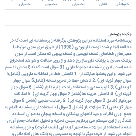
خانوادگی
فعلی
تحصیلی
تحصیلی
تحصیلی
چکیده پژوهش
پرسشنامه مورد استفاده در این پژوهش برگرفته از پرسشنامه ای است که در
مطالعه انجام شده توسط تاریوردی (1398) از طریق مرور متون مرتبط با
معیارهای خطاهای نسخه نویسی و نسخه پیچی که ممکن است از سوی
پزشک معالج یا پزشک داروساز رخ دهد و از روی مقالات و شواهد استخراج
شده است . این پرسشنامه مجموعا دارای 31 سوال است که به 8 بخش تقسیم
می شود. و این بخشها عبارتند از: .1 کاهش خطا در تداخلات دارویی (شامل5
سوال چهار گزینه ای) .2 کاهش خطا در تحریر نسخه (شامل5 سوال چهار
گزینه ای) .3 کاربرپسندی و استفاده راحت از نرم افزار (شامل 6 سوال چهار
گزینه ای) .4 کاهش هزینه ها(شامل2 سوال چهار گزینه ای) .5 امکانات
موردنیاز (شامل 2 سوال چهار گزینه ای) .6 رضایت سنجی (شامل 8 سوال
چهار گزینه ای) .7 سؤالات باز (شامل 3 سوال) با استفاده از پرسشنامه اقدام به
جمع آوری نظرات و دیدگاههای پزشکان و نسخه پیچان به عنوان استفاده
کنندگان از این سیستم می پردازیم سپس تجزیه و تحلیل اطلاعات جمع آوری
شده با استفاده از سوالات بسته چهر گزینه ای (طیف لیکرت) و باز پرسشنامه
انجام می شود. از طرف دیگر با توجه به دسترسی به بانک های اطلاعاتی و