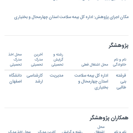
مکان اجرای پژوهش: اداره کل بیمه سلامت استان چهارمحال و بختیاری
پژوهشگر
رشته و
آخرین
محل اخذ
نام و نام
گرایش
مدرک
مدرک
خانوادگی
محل اشتغال فعلی
تحصیلی
تحصیلی
تحصیلی
فرشته
اداره کل بیمه سلامت
مدیریت
کارشناسی
دانشگاه
بنی
استان چهارمحال و
ارشد
اصفهان
طالبی
بختیاری
همکاران پژوهشگر
محل
نام و نام
اشتغال
رشته و گرایش
آخرین مدرک
محل اخذ مدرک