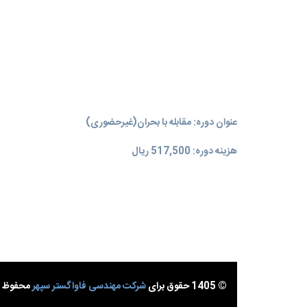
عنوان دوره: مقابله با بحران(غیر‌حضوری)
هزینه دوره: 517,500 ریال
© 1405 حقوق برای
شرکت مهندسی فاواگستر سپهر
محفوظ ا